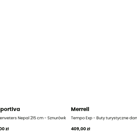
Sportiva
Merrell
e damskie
enveters Nepal 215 cm - Sznurówki
Tempo Exp - Buty turystyczne da
00 zł
409,00 zł