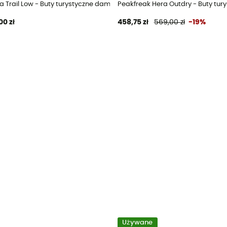
skie
a Trail Low - Buty turystyczne damskie
Peakfreak Hera Outdry - Buty tur
00 zł
458,75 zł
569,00 zł
-19%
Używane