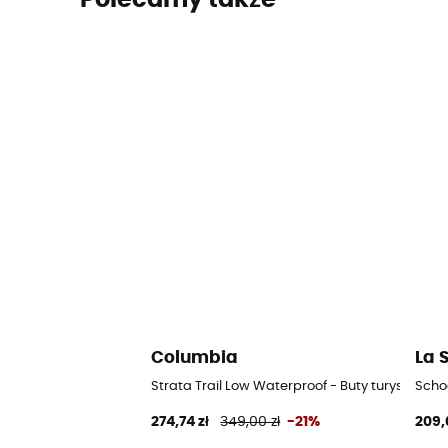
Polecamy także
Columbia
La 
Strata Trail Low Waterproof - Buty turystyczn
Scho
274,74 zł
349,00 zł
-21%
209,