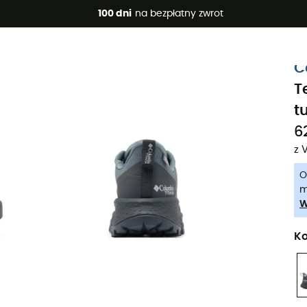
 promocje 🔥 -5% DODATKOWO przy zakupie 2 produktów*, kod 
100 dni
na bezpłatny zwrot
-5% Extra - Kod Summer5
C
T
t
6
z 
O
m
W
Ko