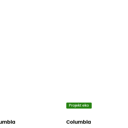
Projekt eko
umbia
Columbia