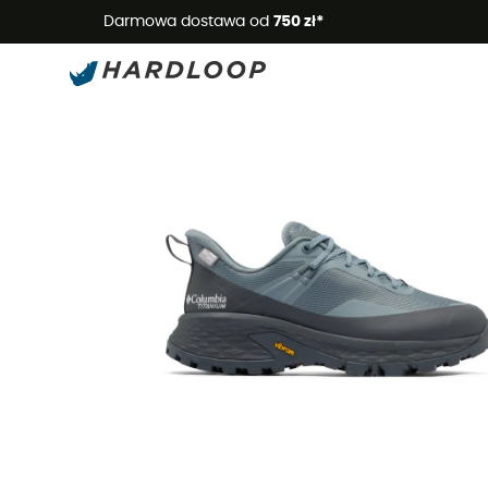
Letnie
Darmowa dostawa od
750 zł*
Nowość