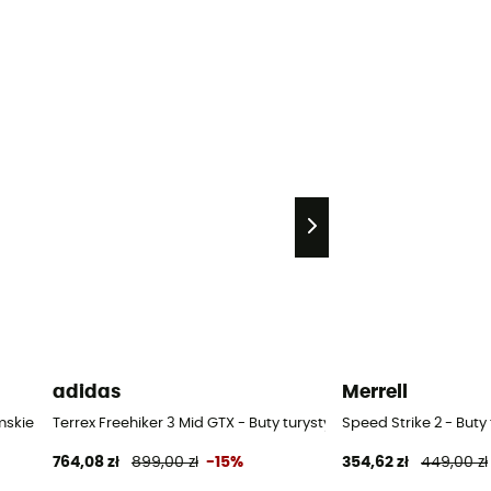
adidas
Merrell
mskie
Terrex Freehiker 3 Mid GTX - Buty turystyczne damskie
Speed Strike 2 - But
764,08 zł
899,00 zł
-15%
354,62 zł
449,00 zł