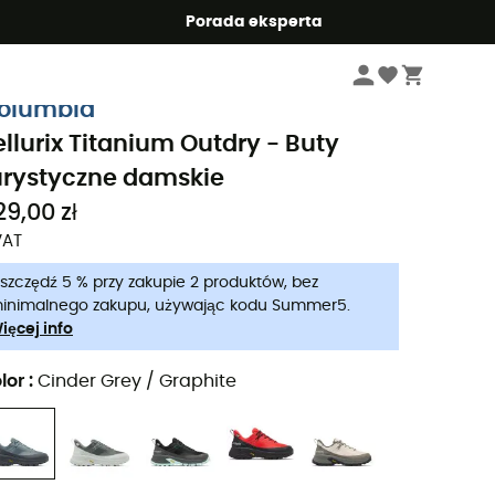
Summer5
Porada eksperta
Kobiety
Buty damskie
Buty turystyczne damskie
olumbia
ellurix Titanium Outdry - Buty
urystyczne damskie
29,00 zł
VAT
szczędź 5 % przy zakupie 2 produktów, bez
inimalnego zakupu, używając kodu Summer5.
ięcej info
lor
:
Cinder Grey / Graphite