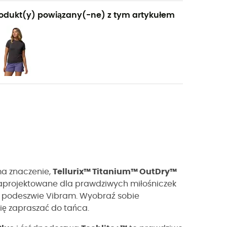
odukt(y) powiązany(-ne) z tym artykułem
ma znaczenie,
Tellurix™ Titanium™ OutDry™
Zaprojektowane dla prawdziwych miłośniczek
ki podeszwie Vibram. Wyobraź sobie
się zapraszać do tańca.