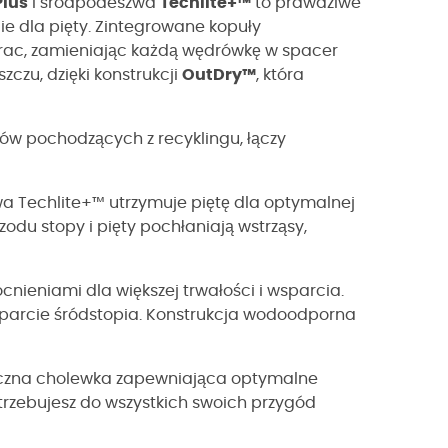
lus
i śródpodeszwa
Techlite+™
to prawdziwe
e dla pięty. Zintegrowane kopuły
erac, zamieniając każdą wędrówkę w spacer
zu, dzięki konstrukcji
OutDry™
, która
ów pochodzących z recyklingu, łączy
 Techlite+™ utrzymuje piętę dla optymalnej
du stopy i pięty pochłaniają wstrząsy,
nieniami dla większej trwałości i wsparcia.
sparcie śródstopia. Konstrukcja wodoodporna
iczna cholewka zapewniająca optymalne
otrzebujesz do wszystkich swoich przygód