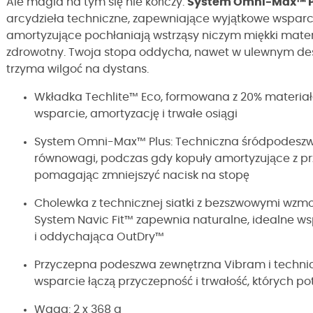
Ale magia na tym się nie kończy.
System Omni-Max™ P
arcydzieła techniczne, zapewniające wyjątkowe wsparci
amortyzujące pochłaniają wstrząsy niczym miękki mat
zdrowotny. Twoja stopa oddycha, nawet w ulewnym deszc
trzyma wilgoć na dystans.
Wkładka Techlite™ Eco, formowana z 20% materiał
wsparcie, amortyzację i trwałe osiągi
System Omni-Max™ Plus: Techniczna śródpodeszwa
równowagi, podczas gdy kopuły amortyzujące z przo
pomagając zmniejszyć nacisk na stopę
Cholewka z technicznej siatki z bezszwowymi wzmoc
System Navic Fit™ zapewnia naturalne, idealne w
i oddychająca OutDry™
Przyczepna podeszwa zewnętrzna Vibram i techn
wsparcie łączą przyczepność i trwałość, których p
Waga: 2 x 368 g