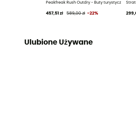
Peakfreak Rush Outdry - Buty turystyczne dam
Strat
457,51 zł
589,00 zł
-22%
299,
Ulubione Używane