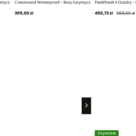
ystyczne damskie
Crestwood Waterproof - Buty turystyczne damskie
Peakfreak II Outdry -
399,00 zł
450,73 zł
569,00 zł
Używane