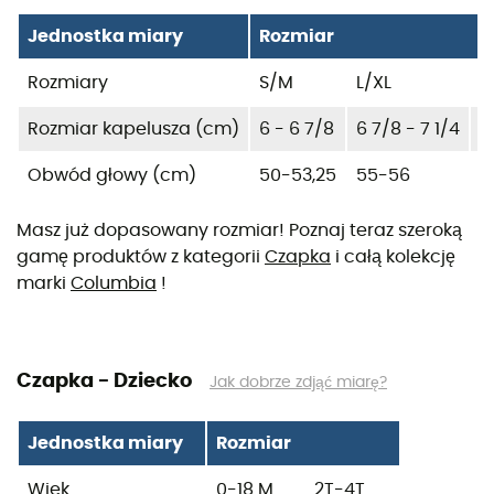
Jednostka miary
Rozmiar
Rozmiary
S/M
L/XL
U
Rozmiar kapelusza (cm)
6 - 6 7/8
6 7/8 - 7 1/4
6
Obwód głowy (cm)
50-53,25
55-56
5
Masz już dopasowany rozmiar! Poznaj teraz szeroką
gamę produktów z kategorii
Czapka
i całą kolekcję
marki
Columbia
!
Czapka - Dziecko
Jak dobrze zdjąć miarę?
Jednostka miary
Rozmiar
Wiek
0-18 M
2T-4T