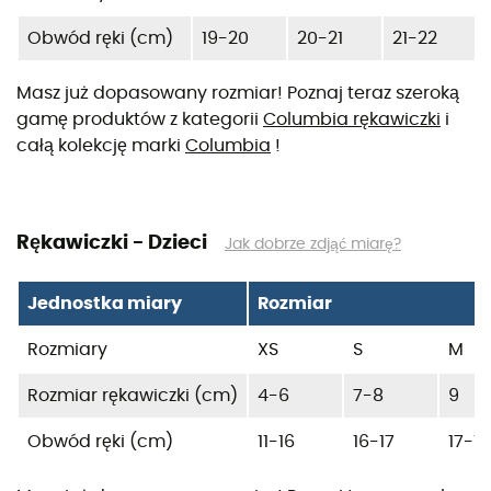
Obwód ręki (cm)
19-20
20-21
21-22
Masz już dopasowany rozmiar! Poznaj teraz szeroką
gamę produktów z kategorii
Columbia rękawiczki
i
całą kolekcję marki
Columbia
!
Rękawiczki - Dzieci
Jak dobrze zdjąć miarę?
Jednostka miary
Rozmiar
Rozmiary
XS
S
M
Rozmiar rękawiczki (cm)
4-6
7-8
9
Obwód ręki (cm)
11-16
16-17
17-18