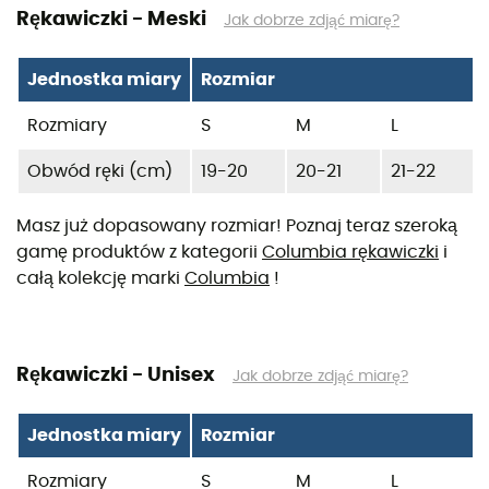
Rękawiczki - Meski
Jak dobrze zdjąć miarę?
Jednostka miary
Rozmiar
Rozmiary
S
M
L
Obwód ręki (cm)
19-20
20-21
21-22
Masz już dopasowany rozmiar! Poznaj teraz szeroką
gamę produktów z kategorii
Columbia rękawiczki
i
całą kolekcję marki
Columbia
!
Rękawiczki - Unisex
Jak dobrze zdjąć miarę?
Jednostka miary
Rozmiar
Rozmiary
S
M
L