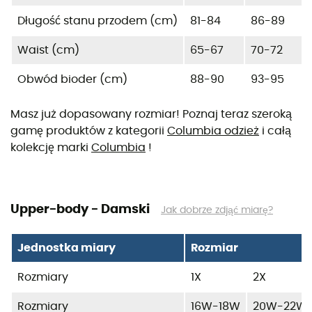
Długość stanu przodem (cm)
81-84
86-89
Waist (cm)
65-67
70-72
Obwód bioder (cm)
88-90
93-95
Masz już dopasowany rozmiar! Poznaj teraz szeroką
gamę produktów z kategorii
Columbia odzież
i całą
kolekcję marki
Columbia
!
Upper-body - Damski
Jak dobrze zdjąć miarę?
Jednostka miary
Rozmiar
Rozmiary
1X
2X
Rozmiary
16W-18W
20W-22W