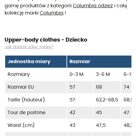
gamę produktów z kategorii
Columbia odzież
i całą
kolekcję marki
Columbia
!
Upper-body clothes - Dziecko
Jak dobrze zdjąć miarę?
Jednostka miary
Rozmiar
Rozmiary
0-3 M
3-6 M
6-12
Rozmiar EU
57
68
74
Taille (hauteur)
57
62,2-68,5
68,5-
Tour de poitrine
42
45
47
Waist (cm)
43
47,5
48,3