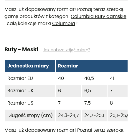
Masz już dopasowany rozmiar! Poznaj teraz szeroką
gamę produktów z kategorii
Columbia Buty damskie
i całą kolekcję marki
Columbia
!
Buty - Meski
Jak dobrze zdjąć miarę?
Jednostka miary
Rozmiar
Rozmiar EU
40
40,5
41
Rozmiar UK
6
6,5
7
Rozmiar US
7
7,5
8
Długość stopy (cm)
24,3-24,7
24,7-25,1
25,1-25,6
Masz już dopasowany rozmiar! Poznaj teraz szeroką