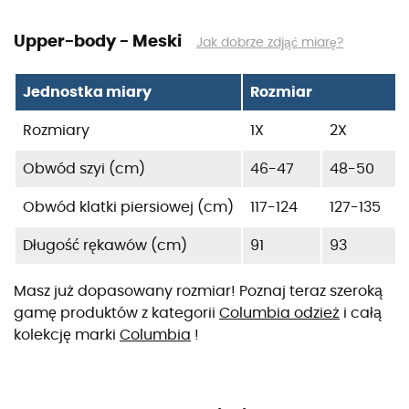
Upper-body - Meski
Jak dobrze zdjąć miarę?
Jednostka miary
Rozmiar
Rozmiary
1X
2X
Obwód szyi (cm)
46-47
48-50
Obwód klatki piersiowej (cm)
117-124
127-135
Długość rękawów (cm)
91
93
Masz już dopasowany rozmiar! Poznaj teraz szeroką
gamę produktów z kategorii
Columbia odzież
i całą
kolekcję marki
Columbia
!