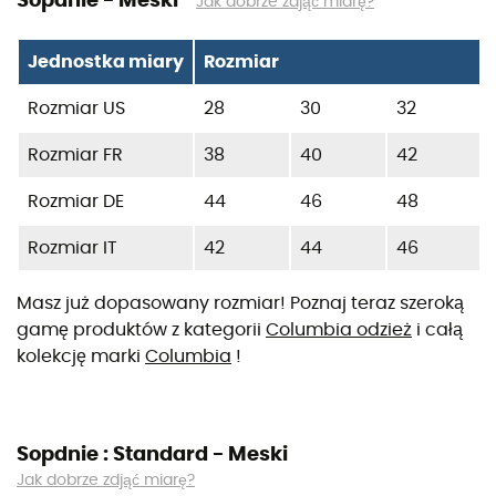
Sopdnie - Meski
Jak dobrze zdjąć miarę?
Jednostka miary
Rozmiar
Rozmiar US
28
30
32
Rozmiar FR
38
40
42
Rozmiar DE
44
46
48
Rozmiar IT
42
44
46
Masz już dopasowany rozmiar! Poznaj teraz szeroką
gamę produktów z kategorii
Columbia odzież
i całą
kolekcję marki
Columbia
!
Sopdnie : Standard - Meski
Jak dobrze zdjąć miarę?