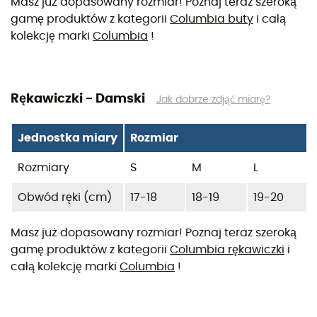
Masz już dopasowany rozmiar! Poznaj teraz szeroką
gamę produktów z kategorii
Columbia buty
i całą
kolekcję marki
Columbia
!
Rękawiczki - Damski
Jak dobrze zdjąć miarę?
Jednostka miary
Rozmiar
Rozmiary
S
M
L
Obwód ręki (cm)
17-18
18-19
19-20
Masz już dopasowany rozmiar! Poznaj teraz szeroką
gamę produktów z kategorii
Columbia rękawiczki
i
całą kolekcję marki
Columbia
!