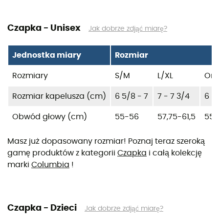
Czapka - Unisex
Jak dobrze zdjąć miarę?
Jednostka miary
Rozmiar
Rozmiary
S/M
L/XL
One
Rozmiar kapelusza (cm)
6 5/8 - 7
7 - 7 3/4
6 5
Obwód głowy (cm)
55-56
57,75-61,5
55-
Masz już dopasowany rozmiar! Poznaj teraz szeroką
gamę produktów z kategorii
Czapka
i całą kolekcję
marki
Columbia
!
Czapka - Dzieci
Jak dobrze zdjąć miarę?