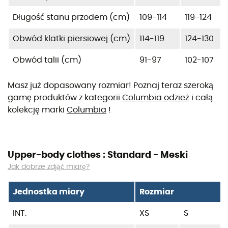
Długość stanu przodem (cm)
109-114
119-124
Obwód klatki piersiowej (cm)
114-119
124-130
Obwód talii (cm)
91-97
102-107
Masz już dopasowany rozmiar! Poznaj teraz szeroką
gamę produktów z kategorii
Columbia odzież
i całą
kolekcję marki
Columbia
!
Upper-body clothes : Standard - Meski
Jak dobrze zdjąć miarę?
Jednostka miary
Rozmiar
INT.
XS
S