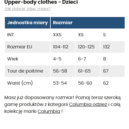
Upper-body clothes - Dzieci
Jak dobrze zdjąć miarę?
Jednostka miary
Rozmiar
INT.
XXS
XS
S
Rozmiar EU
104-112
120-125
132
Wiek
4-5
6-7
8
Tour de poitrine
56-58
61-65
67
Waist (cm)
53-54
56-60
62
Masz już dopasowany rozmiar! Poznaj teraz szeroką
gamę produktów z kategorii
Columbia odzież
i całą
kolekcję marki
Columbia
!