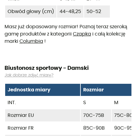
Obwód głowy (cm)
44-48,25
50-52
Masz już dopasowany rozmiar! Poznaj teraz szeroką
gamę produktów z kategorii
Czapka
i całą kolekcję
marki
Columbia
!
Biustonosz sportowy - Damski
Jak dobrze zdjąć miarę?
Jednostka miary
Rozmiar
INT.
S
M
Rozmiar EU
70C-75B
75C-80B
Rozmiar FR
85C-90B
90C-95B