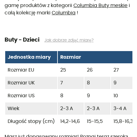
gamę produktów z kategorii
Columbia Buty meskie
i
całą kolekcję marki
Columbia
!
Buty - Dzieci
Jak dobrze zdjąć miarę?
Jednostka miary
Rozmiar
Rozmiar EU
25
26
27
Rozmiar UK
7
8
9
Rozmiar US
8
9
10
Wiek
2-3 A
2-3 A
3-4 A
Długość stopy (cm)
14,2-14,6
15-15,5
15,8-16,3
Masz już dopasowany rozmiar! Poznaj teraz szeroką