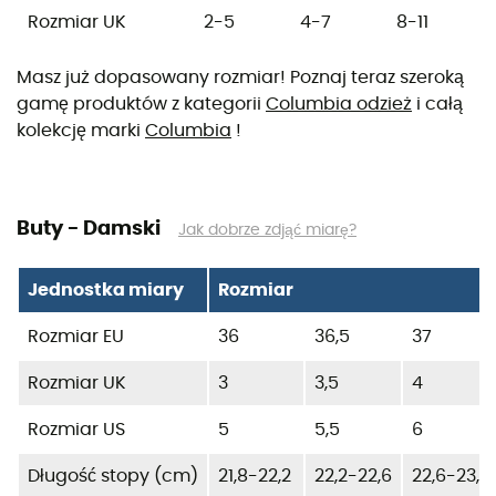
Rozmiar UK
2-5
4-7
8-11
Masz już dopasowany rozmiar! Poznaj teraz szeroką
gamę produktów z kategorii
Columbia odzież
i całą
kolekcję marki
Columbia
!
Buty - Damski
Jak dobrze zdjąć miarę?
Jednostka miary
Rozmiar
Rozmiar EU
36
36,5
37
Rozmiar UK
3
3,5
4
Rozmiar US
5
5,5
6
Długość stopy (cm)
21,8-22,2
22,2-22,6
22,6-23,1