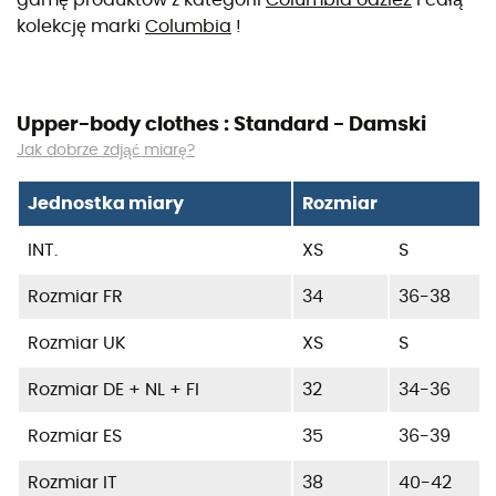
gamę produktów z kategorii
Columbia odzież
i całą
kolekcję marki
Columbia
!
Upper-body clothes : Standard - Damski
Jak dobrze zdjąć miarę?
Jednostka miary
Rozmiar
INT.
XS
S
Rozmiar FR
34
36-38
Rozmiar UK
XS
S
Rozmiar DE + NL + FI
32
34-36
Rozmiar ES
35
36-39
Rozmiar IT
38
40-42