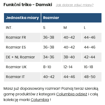
Funkční triko - Damski
Jak dobrze zdjąć miarę?
Jednostka miary
Rozmiar
INT.
S
M
L
Rozmiar FR
36-38
40-42
44-46
Rozmiar ES
36-38
40-42
44-46
DE + NL Rozmiar
34-36
38-40
42-44
Rozmiar UK
8-10
12-14
16-18
Rozmiar IT
40-42
44-46
48-50
Masz już dopasowany rozmiar! Poznaj teraz szeroką
gamę produktów z kategorii
Columbia odzież
i całą
kolekcję marki
Columbia
!