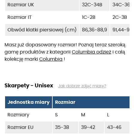
Rozmiar UK
32C-34B
34C-36B
Rozmiar IT
1C-2B
2C-3B
Obwód klatki piersiowej (cm)
86,36-88,9
91,44-93
Masz już dopasowany rozmiar! Poznaj teraz szeroką
gamę produktów z kategorii
Columbia odzież
i całą
kolekcję marki
Columbia
!
Skarpety - Unisex
Jak dobrze zdjąć miarę?
Jednostka miary
Rozmiar
Rozmiary
S
M
L
Rozmiar EU
35-38
39-42
43-46