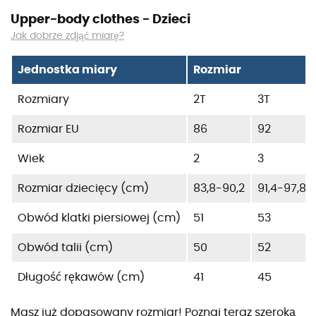
Upper-body clothes - Dzieci
Jak dobrze zdjąć miarę?
Jednostka miary
Rozmiar
Rozmiary
2T
3T
Rozmiar EU
86
92
Wiek
2
3
Rozmiar dziecięcy (cm)
83,8-90,2
91,4-97,8
Obwód klatki piersiowej (cm)
51
53
Obwód talii (cm)
50
52
Długość rękawów (cm)
41
45
Masz już dopasowany rozmiar! Poznaj teraz szeroką