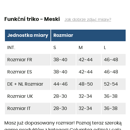
Funkční triko - Meski
Jak dobrze zdjąć miarę?
Jednostka miary
Rozmiar
INT.
S
M
L
Rozmiar FR
38-40
42-44
46-48
Rozmiar ES
38-40
42-44
46-48
DE + NL Rozmiar
44-46
48-50
52-54
Rozmiar UK
28-30
32-34
36-38
Rozmiar IT
28-30
32-34
36-38
Masz już dopasowany rozmiar! Poznaj teraz szeroką