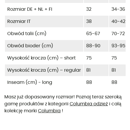
Rozmiar DE + NL + FI
32
34-36
Rozmiar IT
38
40-42
Obwód talii (cm)
65-67
70-72
Obwód bioder (cm)
88-90
93-95
Wysokość krocza (cm) – short
75
75
Wysokość krocza (cm) – regular
81
81
Inseam (cm) - long
88
88
Masz już dopasowany rozmiar! Poznaj teraz szeroką
gamę produktów z kategorii
Columbia odzież
i całą
kolekcję marki
Columbia
!