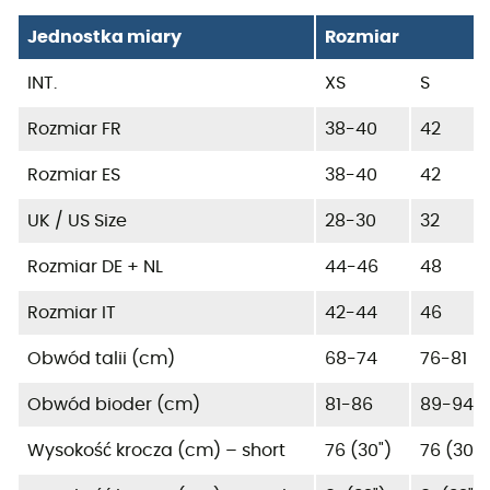
Jednostka miary
Rozmiar
INT.
XS
S
Rozmiar FR
38-40
42
Rozmiar ES
38-40
42
UK / US Size
28-30
32
Rozmiar DE + NL
44-46
48
Rozmiar IT
42-44
46
Obwód talii (cm)
68-74
76-81
Obwód bioder (cm)
81-86
89-94
Wysokość krocza (cm) – short
76 (30")
76 (30")