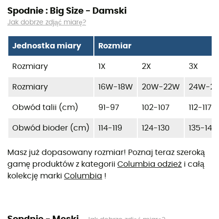
Spodnie : Big Size - Damski
Jak dobrze zdjąć miarę?
Jednostka miary
Rozmiar
Rozmiary
1X
2X
3X
Rozmiary
16W-18W
20W-22W
24W-2
Obwód talii (cm)
91-97
102-107
112-117
Obwód bioder (cm)
114-119
124-130
135-140
Masz już dopasowany rozmiar! Poznaj teraz szeroką
gamę produktów z kategorii
Columbia odzież
i całą
kolekcję marki
Columbia
!