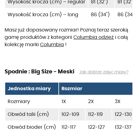
Wysokość krocza (cm) – regular
81 (32")
81 (32")
Wysokość krocza (cm) – long
86 (34")
86 (34")
Masz już dopasowany rozmiar! Poznaj teraz szeroką
gamę produktów z kategorii
Columbia odzież
i całą
kolekcję marki
Columbia
!
Spodnie : Big Size - Meski
Jak dobrze zdjąć miarę?
Jednostka miary
Rozmiar
Rozmiary
1X
2X
3X
Obwód talii (cm)
102-109
112-119
122-130
Obwód bioder (cm)
112-117
122-127
132-137