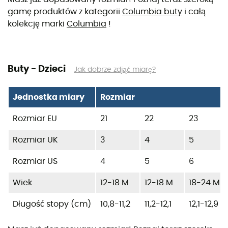
gamę produktów z kategorii
Columbia buty
i całą
kolekcję marki
Columbia
!
Buty - Dzieci
Jak dobrze zdjąć miarę?
Jednostka miary
Rozmiar
Rozmiar EU
21
22
23
Rozmiar UK
3
4
5
Rozmiar US
4
5
6
Wiek
12-18 M
12-18 M
18-24 M
Długość stopy (cm)
10,8-11,2
11,2-12,1
12,1-12,9