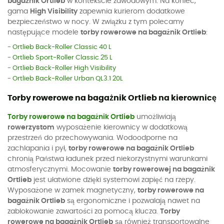
bagażnik Ortlieb
w kontekście zawodowym. Na koniec,
gama
High Visibility
zapewnia kurierom dodatkowe
bezpieczeństwo w nocy. W związku z tym polecamy
następujące modele
torby rowerowe na bagażnik Ortlieb
:
-
Ortlieb Back-Roller Classic 40 L
-
Ortlieb Sport-Roller Classic 25 L
-
Ortlieb Back-Roller High Visibility
-
Ortlieb Back-Roller Urban QL3.1 20L
Torby rowerowe na bagażnik Ortlieb na kierownicę
Torby rowerowe na bagażnik Ortlieb
umożliwiają
rowerzystom
wyposażenie kierownicy w dodatkową
przestrzeń do przechowywania. Wodoodporne na
zachlapania i pył,
torby rowerowe na bagażnik Ortlieb
chronią Państwa ładunek przed niekorzystnymi warunkami
atmosferycznymi. Mocowanie
torby rowerowej na bagażnik
Ortlieb
jest ułatwione dzięki systemowi zapięć na rzepy.
Wyposażone w zamek magnetyczny,
torby rowerowe na
bagażnik Ortlieb
są ergonomiczne i pozwalają nawet na
zablokowanie zawartości za pomocą klucza.
Torby
rowerowe na bagażnik Ortlieb
są również transportowalne