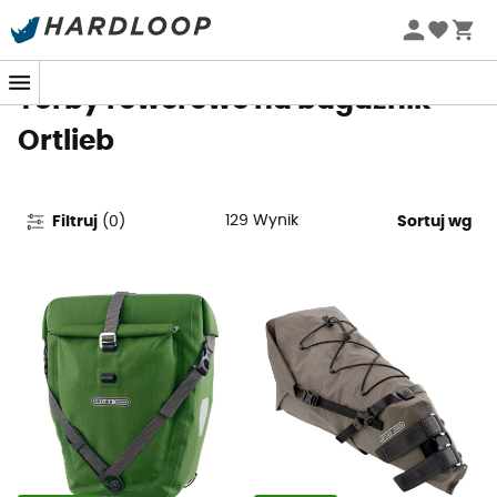
Letnie promocje 🔥 -5% DODATKOWO przy zakupie 2
produktów*, kod Summer5
Torby rowerowe na bagażnik
Ortlieb
129
Wynik
Filtruj
(
0
)
Sortuj wg