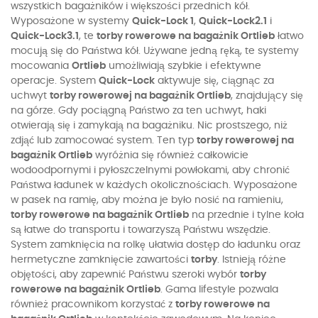
wszystkich bagażników i większości przednich kół.
Wyposażone w systemy
Quick-Lock 1
,
Quick-Lock2.1
i
Quick-Lock3.1
, te
torby rowerowe na bagażnik Ortlieb
łatwo
mocują się do Państwa kół. Używane jedną ręką, te systemy
mocowania
Ortlieb
umożliwiają szybkie i efektywne
operacje. System
Quick-Lock
aktywuje się, ciągnąc za
uchwyt
torby rowerowej na bagażnik Ortlieb
, znajdujący się
na górze. Gdy pociągną Państwo za ten uchwyt, haki
otwierają się i zamykają na bagażniku. Nic prostszego, niż
zdjąć lub zamocować system. Ten typ
torby rowerowej na
bagażnik Ortlieb
wyróżnia się również całkowicie
wodoodpornymi i pyłoszczelnymi powłokami, aby chronić
Państwa ładunek w każdych okolicznościach. Wyposażone
w pasek na ramię, aby można je było nosić na ramieniu,
torby rowerowe na bagażnik Ortlieb
na przednie i tylne koła
są łatwe do transportu i towarzyszą Państwu wszędzie.
System zamknięcia na rolkę ułatwia dostęp do ładunku oraz
hermetyczne zamknięcie zawartości
torby
. Istnieją różne
objętości, aby zapewnić Państwu szeroki wybór
torby
rowerowe na bagażnik Ortlieb
. Gama lifestyle pozwala
również pracownikom korzystać z
torby rowerowe na