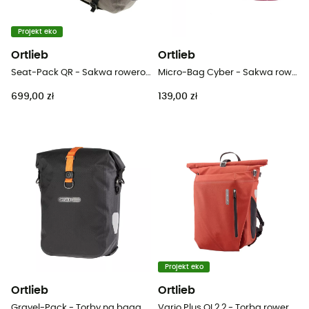
Projekt eko
Ortlieb
Ortlieb
Seat-Pack QR - Sakwa rowerowa pod siodełko
Micro-Bag Cyber - Sakwa rowerowa pod siodełko
699,00 zł
139,00 zł
Projekt eko
Ortlieb
Ortlieb
Gravel-Pack - Torby na bagażnik rowerowy
Vario Plus QL2.2 - Torba rowerowa