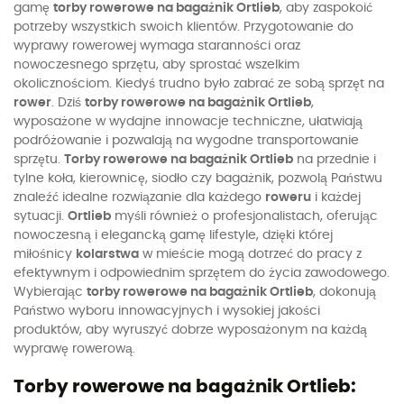
gamę
torby rowerowe na bagażnik Ortlieb
, aby zaspokoić
potrzeby wszystkich swoich klientów. Przygotowanie do
wyprawy rowerowej wymaga staranności oraz
nowoczesnego sprzętu, aby sprostać wszelkim
okolicznościom. Kiedyś trudno było zabrać ze sobą sprzęt na
rower
. Dziś
torby rowerowe na bagażnik Ortlieb
,
wyposażone w wydajne innowacje techniczne, ułatwiają
podróżowanie i pozwalają na wygodne transportowanie
sprzętu.
Torby rowerowe na bagażnik Ortlieb
na przednie i
tylne koła, kierownicę, siodło czy bagażnik, pozwolą Państwu
znaleźć idealne rozwiązanie dla każdego
roweru
i każdej
sytuacji.
Ortlieb
myśli również o profesjonalistach, oferując
nowoczesną i elegancką gamę lifestyle, dzięki której
miłośnicy
kolarstwa
w mieście mogą dotrzeć do pracy z
efektywnym i odpowiednim sprzętem do życia zawodowego.
Wybierając
torby rowerowe na bagażnik Ortlieb
, dokonują
Państwo wyboru innowacyjnych i wysokiej jakości
produktów, aby wyruszyć dobrze wyposażonym na każdą
wyprawę rowerową.
Torby rowerowe na bagażnik Ortlieb: