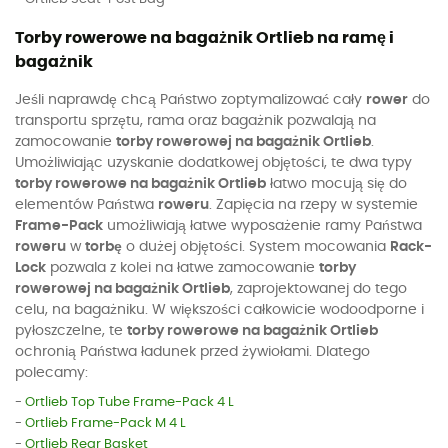
Torby rowerowe na bagażnik Ortlieb na ramę i
bagażnik
Jeśli naprawdę chcą Państwo zoptymalizować cały
rower
do
transportu sprzętu, rama oraz bagażnik pozwalają na
zamocowanie
torby rowerowej na bagażnik Ortlieb
.
Umożliwiając uzyskanie dodatkowej objętości, te dwa typy
torby rowerowe na bagażnik Ortlieb
łatwo mocują się do
elementów Państwa
roweru
. Zapięcia na rzepy w systemie
Frame-Pack
umożliwiają łatwe wyposażenie ramy Państwa
roweru
w
torbę
o dużej objętości. System mocowania
Rack-
Lock
pozwala z kolei na łatwe zamocowanie
torby
rowerowej na bagażnik Ortlieb
, zaprojektowanej do tego
celu, na bagażniku. W większości całkowicie wodoodporne i
pyłoszczelne, te
torby rowerowe na bagażnik Ortlieb
ochronią Państwa ładunek przed żywiołami. Dlatego
polecamy:
-
Ortlieb Top Tube Frame-Pack 4 L
-
Ortlieb Frame-Pack M 4 L
-
Ortlieb Rear Basket