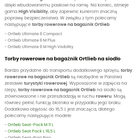
dzięki wbudowanemu paskowi na ramię. Na koniec, istnieje
gama
High Visibility
, aby zapewnić kurierom znaczną
poprawę bezpieczeństwa. W związku z tym polecamy
następujące
torby rowerowe na bagażnik Ortlieb
:
- Ortlieb Ultimate 6 Compact
- Ortlieb Ultimate 6 M Plus
- Ortlieb Ultimate 6 M High Visibility
Torby rowerowe na bagażnik Ortlieb na siodło
Bardzo przydatne do transportu dodatkowego sprzętu,
torby
rowerowe na bagażnik Ortlieb
są niezbędne w Państwa
zestawie
turystyki rowerowej
. Wyposażone w zapięcia na
rzepy,
torby rowerowe na bagażnik Ortlieb
na siodło są
zrównoważone i nie przeszkadzają w ruchu
roweru
. Mogą
również pełnić funkcję błotnika w przypadku jego braku.
Dodatkowa objętość do 16,5 L jest znacząca, dlatego
polecamy następujące modele:
-
Ortlieb Seat-Pack M 11 L
-
Ortlieb Seat Pack L 16,5 L
- Ortlieb Seat-Post Bag