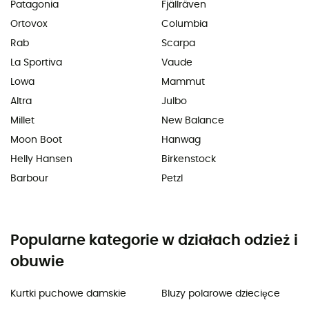
Patagonia
Fjällräven
Ortovox
Columbia
Rab
Scarpa
La Sportiva
Vaude
Lowa
Mammut
Altra
Julbo
Millet
New Balance
Moon Boot
Hanwag
Helly Hansen
Birkenstock
Barbour
Petzl
Popularne kategorie w działach odzież i
obuwie
Kurtki puchowe damskie
Bluzy polarowe dziecięce