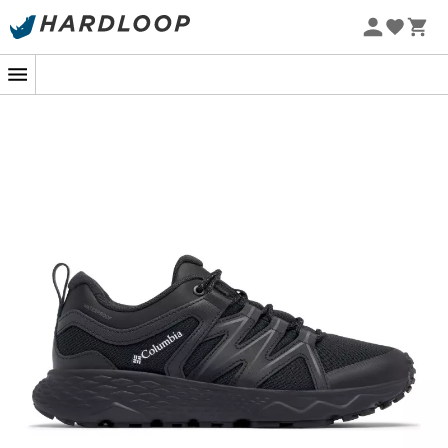
Letnie promocje 🔥 -5% DODATKOWO przy zakupie 2
produktów*, kod Summer5
-5% Extra - Kod Summer5
Dla poszukiwaczek przygód gotowych podbić szlaki
między szczytami a dolinami,
Peakfreak Roam
Waterproof
,
buty turystyczne niskie
dla
kobiet
, są
idealnym sojusznikiem. Z tymi butami każdy krok
przybliży Cię do nieodkrytych szczytów, jednocześnie
utrzymując Twoje stopy suche dzięki ich niezawodnej
wodoodporności. To, co przekształca Twoje wędrówki w
prawdziwe epopeje, bez obaw o kaprysy Matki Natury.
Zaprojektowane przez
Columbia
, te buty posiadają
technologię Omni-Tech™
, która gwarantuje
wodoodporną
i
oddychającą
ochronę. Nawet jeśli niebo
zdecyduje się zafundować Ci niespodziewany prysznic,
Twoje stopy pozostaną suche jak na pierwszym
kilometrze. Dzięki
podeszwie środkowej Techlite™
,
amortyzacja
i
komfort
są zapewnione, pozwalając Ci