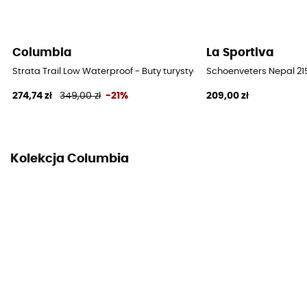
Materiał cholewki
97 % polyester - 3 % élasthanne
Columbia
La Sportiva
Ochrona
OmniTech™
Strata Trail Low Waterproof - Buty turystyczne damskie
Schoenveters Nepal 21
274,74 zł
349,00 zł
-21%
209,00 zł
Kolekcja Columbia