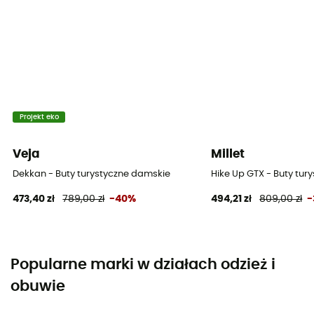
Projekt eko
Veja
Millet
Dekkan - Buty turystyczne damskie
Hike Up GTX - Buty tur
473,40 zł
789,00 zł
-40%
494,21 zł
809,00 zł
-
Popularne marki w działach odzież i
obuwie