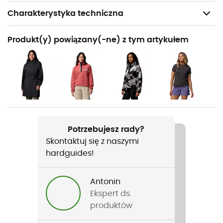
Charakterystyka techniczna
Polecane dla
Produkt(y) powiązany(-ne) z tym artykułem
Turystyka piesza / Podróże / Fast hiking
Rodzaj
Kobiety
Ciężar
2 x 289 g (38)
Potrzebujesz rady?
Skontaktuj się z naszymi
Nazwa produktu
hardguides!
Peakfreak Roam Waterproof
Zastosowana technologia
Antonin
Techlite™ / OmniMax™ / OmniTech™ / Navic Fit™ /
Ekspert ds.
OmniGrip™
produktów