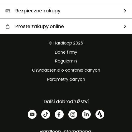
Wybrane produkty eko
Bezpieczne zakupy
Proste zakupy online
Darmowa dostawa od 750 zł
© Hardloop 2026
100 dni na bezpłatny zwrot
Dane firmy
obsługi klienta
Regulamin
Oświadczenie o ochronie danych
Parametry danych
Další dobrodružství
Hardloop International