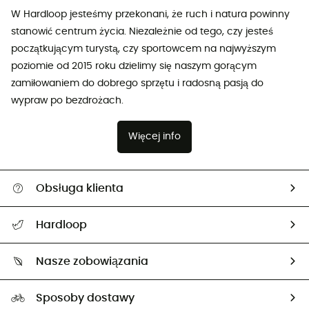
W Hardloop jesteśmy przekonani, że ruch i natura powinny
stanowić centrum życia. Niezależnie od tego, czy jesteś
początkującym turystą, czy sportowcem na najwyższym
poziomie od 2015 roku dzielimy się naszym gorącym
zamiłowaniem do dobrego sprzętu i radosną pasją do
wypraw po bezdrożach.
Więcej info
Obsługa klienta
Pomoc i kontakt
Hardloop
Śledzenie przesyłki
O nas
Zwrot artykułów i zwrot środków
Nasze zobowiązania
HardGuides
Przewodnik po rozmiarach
Nasz ślad węglowy
Ambasadorzy
Sposoby dostawy
Neutralność węglowa