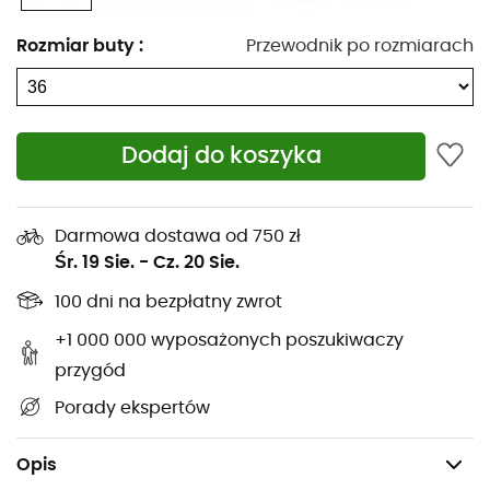
tworzą stabilną platformę
Rozmiar buty
:
Przewodnik po rozmiarach
Kopuły defleksyjne na przodostopiu i pięcie
zmniejszają wpływ na podłoże dla lepszego
komfortu i odbicia
Elastyczne rowki na przodostopiu zapewniają
Dodaj do koszyka
elastyczność i lepsze odbicie
Podeszwa zewnętrzna OmniGrip™: 100% gumy
Darmowa dostawa od 750 zł
niepozostawiającej śladów i przyczepnej
Śr. 19 Sie.
-
Cz. 20 Sie.
Cholewka: 97% poliester - 3% elastan
100 dni na bezpłatny zwrot
Podszewka: 100% poliester
+1 000 000 wyposażonych poszukiwaczy
przygód
Podeszwa środkowa: 70% POE - 30% TPE
Porady ekspertów
Wkładka: 80% EVA - 20% PE
Waga: 2 x 289 g (38)
Opis