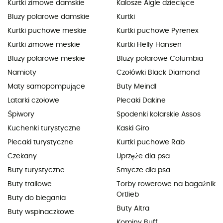
Kurtki zimowe damskie
Kalosze Aigle dziecięce
Bluzy polarowe damskie
Kurtki
Kurtki puchowe meskie
Kurtki puchowe Pyrenex
Kurtki zimowe meskie
Kurtki Helly Hansen
Bluzy polarowe meskie
Bluzy polarowe Columbia
Namioty
Czołówki Black Diamond
Maty samopompujące
Buty Meindl
Latarki czołowe
Plecaki Dakine
Śpiwory
Spodenki kolarskie Assos
Kuchenki turystyczne
Kaski Giro
Plecaki turystyczne
Kurtki puchowe Rab
Czekany
Uprzęże dla psa
Buty turystyczne
Smycze dla psa
Buty trailowe
Torby rowerowe na bagażnik
Ortlieb
Buty do biegania
Buty Altra
Buty wspinaczkowe
Kominy Buff