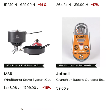
512,10 zł
629,00 zł
-
19
%
264,24 zł
319,00 zł
-
17
%
-5% Extra - Kod Summer5
-5% Extra - Kod Summer5
MSR
Jetboil
WindBurner Stove System Combo - Kuchenka gazowa turystyczna
Crunchit - Butane Canister Recycling Tool - Kartusz gazowy
1448,08 zł
1709,00 zł
-
15
%
59,00 zł