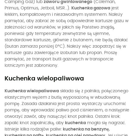
Camping Gaz) lub
zaworu gwintowanego
(Coleman,
Primus, Optimus, Jetboil, MSR…).
Kuchenka gazowa
jest
lekkim, kompaktowym i niezawodnym systemem. Należy
pamiętać, aby zabrać ze sobą odpowiednie kartusze gazu w
zależności od warunków, w jakich się Państwo znajdą,
ponieważ gdy temperatury zewnętrzne są ujemne,
standardowe kartusze, głównie z butanem, nie będą działać
(butan zamarza poniżej 0°C). Należy więc zaopatrzyć się w
kartusze gazu zawierające izobutan lub propan. Proszę
pamiętać, że transport butli gazowych w transporcie
lotniczym jest zabroniony.
Kuchenka wielopaliwowa
Kuchenka wielopaliwowa
składa się z palnika, połączonego
elastycznym wężem z butlą wyposażoną w wbudowaną
pompę. Zasada działania jest prosta: wystarczy uruchomić
pompę, aby wprowadzić paliwo pod ciśnieniem, a następnie
otworzyć zawór, aby nasączyć knot palnika. Ostatni krok:
zapalić knot zapalniczką, aby
kuchenka
mogła się nagrzać.
Istnieje kilka rodzajów paliw:
kuchenka na benzynę
,
kuchenka na naftę
,
kuchenka na olej napędowy
. Jej użycie