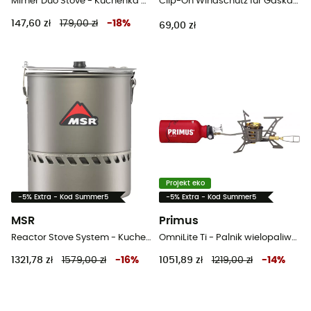
Mimer Duo Stove - Kuchenka gazowa turystyczna
Clip-On Windschutz für Gaskartuschen
147,60 zł
179,00 zł
-
18
%
69,00 zł
Projekt eko
-5% Extra - Kod Summer5
-5% Extra - Kod Summer5
MSR
Primus
Reactor Stove System - Kuchenka
OmniLite Ti - Palnik wielopaliwowa
1321,78 zł
1579,00 zł
-
16
%
1051,89 zł
1219,00 zł
-
14
%