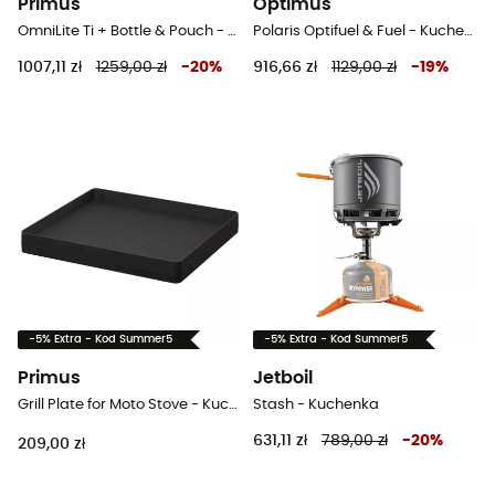
Primus
Optimus
OmniLite Ti + Bottle & Pouch - Palnik wielopaliwowa
Polaris Optifuel & Fuel - Kuchenka
1007,11 zł
1259,00 zł
-
20
%
916,66 zł
1129,00 zł
-
19
%
-5% Extra - Kod Summer5
-5% Extra - Kod Summer5
Primus
Jetboil
Grill Plate for Moto Stove - Kuchenka gazowa turystyczna
Stash - Kuchenka
631,11 zł
789,00 zł
-
20
%
209,00 zł