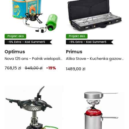
Projekt eko
Projekt eko
-5% Extra - Kod Summer5
-5% Extra - Kod Summer5
Optimus
Primus
Nova 125 ans - Palnik wielopaliwowa
Alika Stove - Kuchenka gazowa turystyczna
768,15 zł
949,00 zł
-
19
%
1489,00 zł