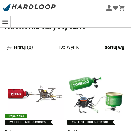
Letnie promocje 🔥 -5% DODATKOWO przy zakupie 2
produktów*, kod Summer5
Kuchenki turystyczne
105
Wynik
Filtruj
(
0
)
Sortuj wg
Projekt eko
-5% Extra - Kod Summer5
-5% Extra - Kod Summer5