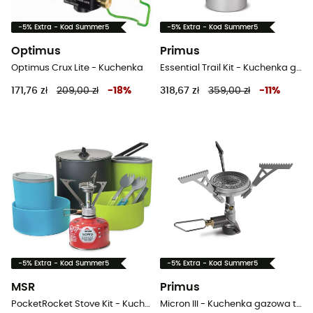
-5% Extra - Kod Summer5
-5% Extra - Kod Summer5
Optimus
Primus
Optimus Crux Lite - Kuchenka
Essential Trail Kit - Kuchenka gazowa turystyczna
171,76 zł
209,00 zł
-
18
%
318,67 zł
359,00 zł
-
11
%
-5% Extra - Kod Summer5
-5% Extra - Kod Summer5
MSR
Primus
PocketRocket Stove Kit - Kuchenka
Micron III - Kuchenka gazowa turystyczna