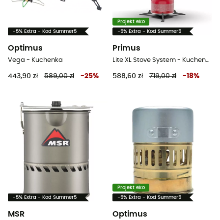
Projekt eko
-5% Extra - Kod Summer5
-5% Extra - Kod Summer5
Optimus
Primus
Vega - Kuchenka
Lite XL Stove System - Kuchenka gazowa turystyczna
443,90 zł
589,00 zł
-
25
%
588,60 zł
719,00 zł
-
18
%
Projekt eko
-5% Extra - Kod Summer5
-5% Extra - Kod Summer5
MSR
Optimus