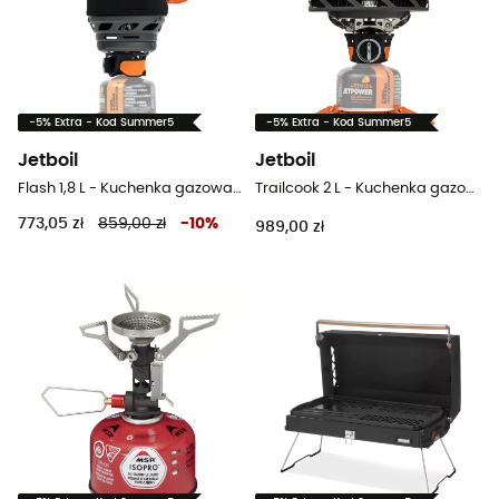
-5% Extra - Kod Summer5
-5% Extra - Kod Summer5
Jetboil
Jetboil
Flash 1,8 L - Kuchenka gazowa turystyczna
Trailcook 2 L - Kuchenka gazowa turystyczna
773,05 zł
859,00 zł
-
10
%
989,00 zł