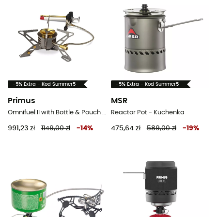
-5% Extra - Kod Summer5
-5% Extra - Kod Summer5
Primus
MSR
Omnifuel II with Bottle & Pouch - Palnik wielopaliwowa
Reactor Pot - Kuchenka
991,23 zł
1149,00 zł
-
14
%
475,64 zł
589,00 zł
-
19
%