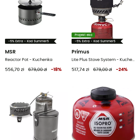
Projekt eko
-5% Extra - Kod Summer5
-5% Extra - Kod Summer5
MSR
Primus
Reactor Pot - Kuchenka
Lite Plus Stove System - Kuchenka gazowa turystyczna
556,70 zł
679,00 zł
-
18
%
517,74 zł
679,00 zł
-
24
%