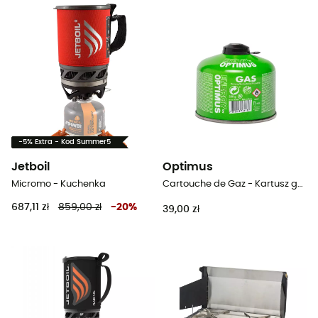
-5% Extra - Kod Summer5
Jetboil
Optimus
Micromo - Kuchenka
Cartouche de Gaz - Kartusz gazowy
687,11 zł
859,00 zł
-
20
%
39,00 zł