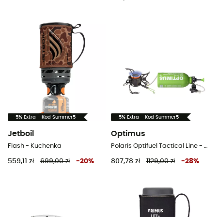
-5% Extra - Kod Summer5
-5% Extra - Kod Summer5
Jetboil
Optimus
Flash - Kuchenka
Polaris Optifuel Tactical Line - Palnik wielopaliwowa
559,11 zł
699,00 zł
-
20
%
807,78 zł
1129,00 zł
-
28
%