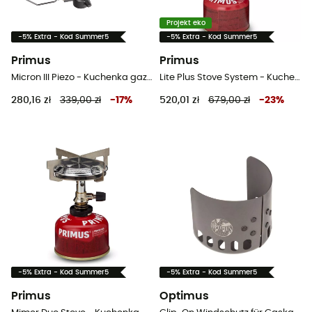
Projekt eko
-5% Extra - Kod Summer5
-5% Extra - Kod Summer5
Primus
Primus
Micron III Piezo - Kuchenka gazowa turystyczna
Lite Plus Stove System - Kuchenka gazowa turystyczna
280,16 zł
339,00 zł
-
17
%
520,01 zł
679,00 zł
-
23
%
-5% Extra - Kod Summer5
-5% Extra - Kod Summer5
Primus
Optimus