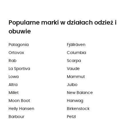
Popularne marki w działach odzież i
obuwie
Patagonia
Fjällräven
Ortovox
Columbia
Rab
Scarpa
La Sportiva
Vaude
Lowa
Mammut
Altra
Julbo
Millet
New Balance
Moon Boot
Hanwag
Helly Hansen
Birkenstock
Barbour
Petzl