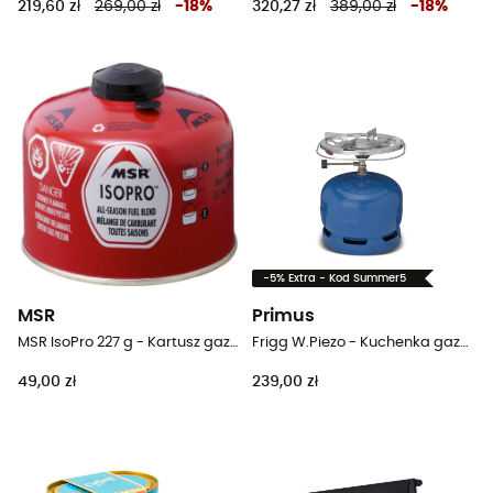
219,60 zł
269,00 zł
-
18
%
320,27 zł
389,00 zł
-
18
%
-5% Extra - Kod Summer5
MSR
Primus
MSR IsoPro 227 g - Kartusz gazowy
Frigg W.Piezo - Kuchenka gazowa turystyczna
49,00 zł
239,00 zł