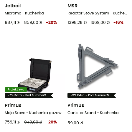
Jetboil
MSR
Micromo - Kuchenka
Reactor Stove System - Kuchenka
687,11 zł
859,00 zł
-
20
%
1398,28 zł
1669,00 zł
-
16
%
Projekt eko
-5% Extra - Kod Summer5
-5% Extra - Kod Summer5
Primus
Primus
Moja Stove - Kuchenka gazowa turystyczna
Canister Stand - Kuchenka
759,11 zł
949,00 zł
-
20
%
59,00 zł