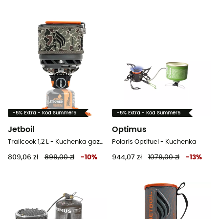
-5% Extra - Kod Summer5
-5% Extra - Kod Summer5
Jetboil
Optimus
Trailcook 1,2 L - Kuchenka gazowa turystyczna
Polaris Optifuel - Kuchenka
809,06 zł
899,00 zł
-
10
%
944,07 zł
1079,00 zł
-
13
%