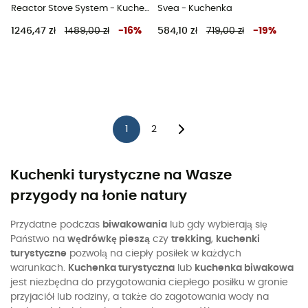
Reactor Stove System - Kuchenka
Svea - Kuchenka
1246,47 zł
1489,00 zł
-
16
%
584,10 zł
719,00 zł
-
19
%
1
2
Kuchenki turystyczne na Wasze
przygody na łonie natury
Przydatne podczas
biwakowania
lub gdy wybierają się
Państwo na
wędrówkę pieszą
czy
trekking
,
kuchenki
turystyczne
pozwolą na ciepły posiłek w każdych
warunkach.
Kuchenka turystyczna
lub
kuchenka biwakowa
jest niezbędna do przygotowania ciepłego posiłku w gronie
przyjaciół lub rodziny, a także do zagotowania wody na