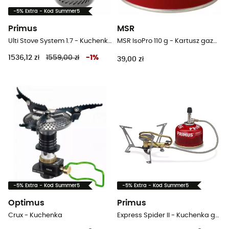
-5% Extra - Kod Summer5
Primus
MSR
Ulti Stove System 1.7 - Kuchenka gazowa turystyczna
MSR IsoPro 110 g - Kartusz gazowy
1536,12 zł
1559,00 zł
-
1
%
39,00 zł
-5% Extra - Kod Summer5
-5% Extra - Kod Summer5
Optimus
Primus
Crux - Kuchenka
Express Spider II - Kuchenka gazowa turystyczna