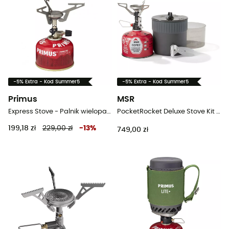
-5% Extra - Kod Summer5
-5% Extra - Kod Summer5
Primus
MSR
Express Stove - Palnik wielopaliwowa
PocketRocket Deluxe Stove Kit - Kuchenka
199,18 zł
229,00 zł
-
13
%
749,00 zł