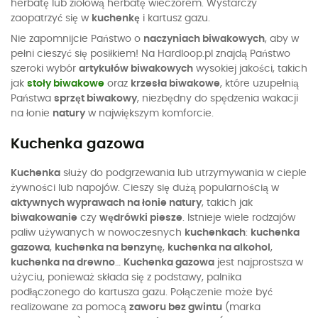
herbatę lub ziołową herbatę wieczorem. Wystarczy
zaopatrzyć się w
kuchenkę
i kartusz gazu.
Nie zapomnijcie Państwo o
naczyniach biwakowych
, aby w
pełni cieszyć się posiłkiem! Na Hardloop.pl znajdą Państwo
szeroki wybór
artykułów biwakowych
wysokiej jakości, takich
jak
stoły biwakowe
oraz
krzesła biwakowe
, które uzupełnią
Państwa
sprzęt biwakowy
, niezbędny do spędzenia wakacji
na łonie
natury
w największym komforcie.
Kuchenka gazowa
Kuchenka
służy do podgrzewania lub utrzymywania w cieple
żywności lub napojów. Cieszy się dużą popularnością w
aktywnych wyprawach na łonie natury
, takich jak
biwakowanie
czy
wędrówki piesze
. Istnieje wiele rodzajów
paliw używanych w nowoczesnych
kuchenkach
:
kuchenka
gazowa
,
kuchenka na benzynę
,
kuchenka na alkohol
,
kuchenka na drewno
…
Kuchenka gazowa
jest najprostsza w
użyciu, ponieważ składa się z podstawy, palnika
podłączonego do kartusza gazu. Połączenie może być
realizowane za pomocą
zaworu bez gwintu
(marka