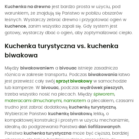
Kuchenka na drewno
jest bardzo prosta w użyciu, pod
warunkiem, że znajdują się Państwo w pobliżu obszarów
leśnych. Wystarczy zebrać drewno i przygotować ogień w
kuchence
, zanim wszystko zapali się. Gdy system jest
gotowy, wystarczy dbać o ogień, aby zoptymalizować ciepło.
Kuchenka turystyczna vs. kuchenka
biwakowa
Między
biwakowaniem
a
bivouac
istnieje zasadnicza
różnica w zakresie transportu. Podczas
biwakowania
łatwo
jest przewieźć cały swój
sprzęt biwakowy
w samochodzie
lub kamperze. W
bivouac
, podczas
wędrówek pieszych
,
trzeba wszystko nosić na plecach. Między
śpiworem
,
materacami dmuchanymi
,
namiotem
a plecakiem, czasami
trudno jest zabrać dodatkową
kuchenkę turystyczną
.
Wybierzcie Państwo
kuchenkę biwakową
lekką, o
kompaktowej konstrukcji i prostym w użyciu mechanizmie,
idealną do podgrzewania Państwa
dań liofilizowanych
.
Państwa
kuchenka turystyczna
może być cięższa, bardziej