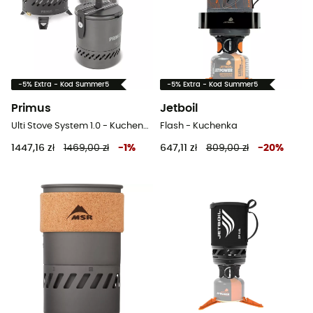
-5% Extra - Kod Summer5
-5% Extra - Kod Summer5
Primus
Jetboil
Ulti Stove System 1.0 - Kuchenka gazowa turystyczna
Flash - Kuchenka
1447,16 zł
1469,00 zł
-
1
%
647,11 zł
809,00 zł
-
20
%