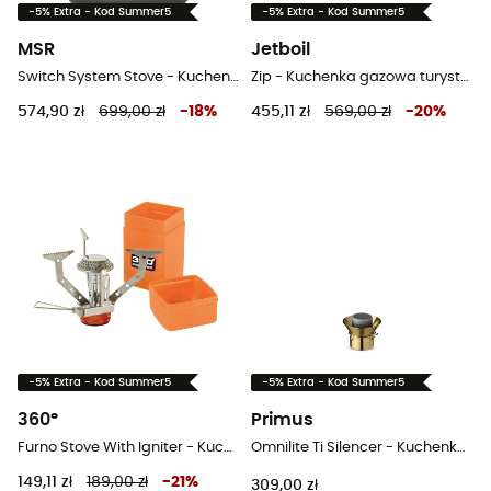
-5% Extra - Kod Summer5
-5% Extra - Kod Summer5
MSR
Jetboil
Switch System Stove - Kuchenka gazowa turystyczna
Zip - Kuchenka gazowa turystyczna
574,90 zł
699,00 zł
-
18
%
455,11 zł
569,00 zł
-
20
%
-5% Extra - Kod Summer5
-5% Extra - Kod Summer5
360°
Primus
Furno Stove With Igniter - Kuchenka gazowa turystyczna
Omnilite Ti Silencer - Kuchenka gazowa turystyczna
149,11 zł
189,00 zł
-
21
%
309,00 zł