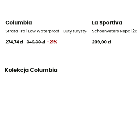
60 % polyuréthane - 40 % polyester
Ochrona
Columbia
La Sportiva
OmniTech™
Strata Trail Low Waterproof - Buty turystyczne damskie
Schoenveters Nepal 21
274,74 zł
349,00 zł
-21%
209,00 zł
Kolekcja Columbia