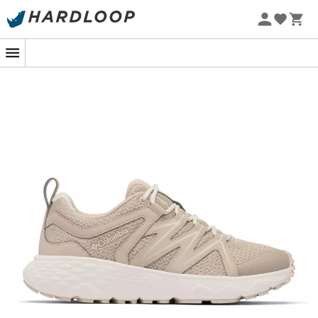
Letnie promocje 🔥 -5% DODATKOWO przy zakupie 2
produktów*, kod Summer5
-5% Extra - Kod Summer5
Jeśli planujesz zdobywać szczyty tego lata,
buty
turystyczne niskie
dla
kobiet Peakfreak Roam
będą
Twoim najlepszym sprzymierzeńcem. Specjalnie
zaprojektowane do pokonywania trudnych terenów,