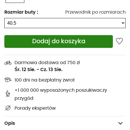
System OmniMax™: Podeszwa środkowa Techlite™
Rozmiar buty
:
Przewodnik po rozmiarach
(100% EVA) oraz specjalnie zaprojektowane pięta i
śródstopie pomagają stworzyć stabilną platformę
Kopuły defleksyjne na przodostopiu i pięcie
Dodaj do koszyka
zmniejszają uderzenia o podłoże, zapewniając
lepszy komfort i odbicie
Elastyczne rowki na przodostopiu oferują
Darmowa dostawa od 750 zł
elastyczność i lepsze odbicie
Śr. 12 Sie.
-
Cz. 13 Sie.
100 dni na bezpłatny zwrot
Podeszwa zewnętrzna OmniGrip™: 100%
niebrudząca i przyczepna guma
+1 000 000 wyposażonych poszukiwaczy
przygód
Cholewka: 60% poliuretan - 40% poliester
Porady ekspertów
Podszewka: 100% poliester
Waga: 2 x 248 g (38)
Opis