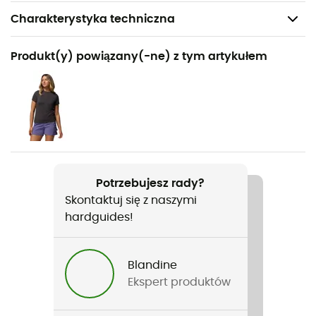
Charakterystyka techniczna
Polecane dla
Produkt(y) powiązany(-ne) z tym artykułem
Turystyka piesza / Podróże / Fast hiking
Rodzaj
Kobiety
Ciężar
2 x 248 g
Potrzebujesz rady?
Skontaktuj się z naszymi
Nazwa produktu
hardguides!
Peakfreak Roam
Zastosowana technologia
Blandine
OmniMax™
Ekspert produktów
Nieprzemakalność