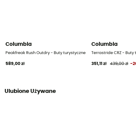
Columbia
Columbia
Peakfreak Rush Outdry - Buty turystyczne damskie
Terrastride CRZ - Buty
589,00 zł
351,11 zł
439,00 zł
-2
Ulubione Używane