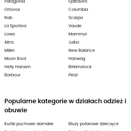
Patagonia
Fjällräven
Ortovox
Columbia
Rab
Scarpa
La Sportiva
Vaude
Lowa
Mammut
Altra
Julbo
Millet
New Balance
Moon Boot
Hanwag
Helly Hansen
Birkenstock
Barbour
Petzl
Popularne kategorie w działach odzież i
obuwie
Kurtki puchowe damskie
Bluzy polarowe dziecięce