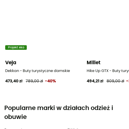
Projekt eko
Veja
Millet
Dekkan - Buty turystyczne damskie
Hike Up GTX - Buty tur
473,40 zł
789,00 zł
-40%
494,21 zł
809,00 zł
-
Popularne marki w działach odzież i
obuwie