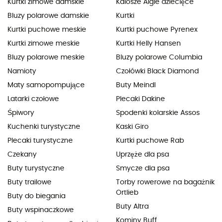
Kurtki zimowe damskie
Kalosze Aigle dziecięce
Bluzy polarowe damskie
Kurtki
Kurtki puchowe meskie
Kurtki puchowe Pyrenex
Kurtki zimowe meskie
Kurtki Helly Hansen
Bluzy polarowe meskie
Bluzy polarowe Columbia
Namioty
Czołówki Black Diamond
Maty samopompujące
Buty Meindl
Latarki czołowe
Plecaki Dakine
Śpiwory
Spodenki kolarskie Assos
Kuchenki turystyczne
Kaski Giro
Plecaki turystyczne
Kurtki puchowe Rab
Czekany
Uprzęże dla psa
Buty turystyczne
Smycze dla psa
Buty trailowe
Torby rowerowe na bagażnik
Ortlieb
Buty do biegania
Buty Altra
Buty wspinaczkowe
Kominy Buff