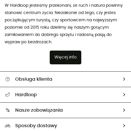
W Hardloop jesteśmy przekonani, że ruch i natura powinny
stanowić centrum życia. Niezależnie od tego, czy jesteś
początkującym turystą, czy sportowcem na najwyższym
poziomie od 2015 roku dzielimy się naszym gorącym
zamiłowaniem do dobrego sprzętu i radosną pasją do
wypraw po bezdrożach.
Więcej info
Obsługa klienta
Pomoc i kontakt
Hardloop
Śledzenie przesyłki
O nas
Zwrot artykułów i zwrot środków
Nasze zobowiązania
HardGuides
Przewodnik po rozmiarach
Nasz ślad węglowy
Ambasadorzy
Sposoby dostawy
Neutralność węglowa