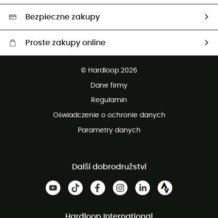
Wybrane produkty eko
Bezpieczne zakupy
Proste zakupy online
Darmowa dostawa od 750 zł
© Hardloop 2026
100 dni na bezpłatny zwrot
Dane firmy
obsługi klienta
Regulamin
Oświadczenie o ochronie danych
Parametry danych
Další dobrodružství
Hardloop International