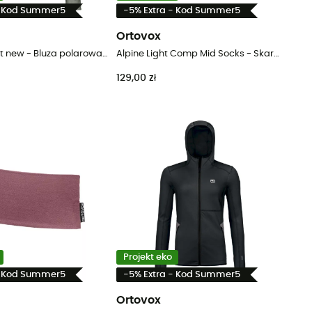
- Kod Summer5
-5% Extra - Kod Summer5
Ortovox
Fleece Jacket new - Bluza polarowa damska
Alpine Light Comp Mid Socks - Skarpety z wełny Merino® męskie
129,00 zł
Projekt eko
- Kod Summer5
-5% Extra - Kod Summer5
Ortovox