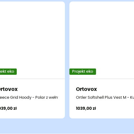
jekt eko
Projekt eko
rtovox
Ortovox
 damski
leece Grid Hoody - Polar z wełny Merino® damski
Ortler Softshell Plus Vest M - 
039,00 zł
1039,00 zł