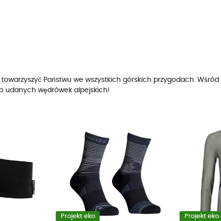
aby towarzyszyć Państwu we wszystkich górskich przygodach. Wśró
do udanych wędrówek alpejskich!
Projekt eko
Projekt eko