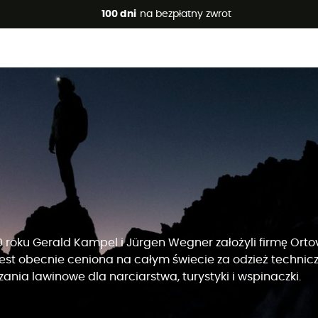
 promocje 🔥 -5% DODATKOWO przy zakupie 2 produktów*, kod 
100 dni
na bezpłatny zwrot
 roku Gerald Kampel i Jürgen Wegner założyli firmę Orto
jest obecnie ceniona na całym świecie za odzież technicz
zania lawinowe dla narciarstwa, turystyki i wspinaczki.