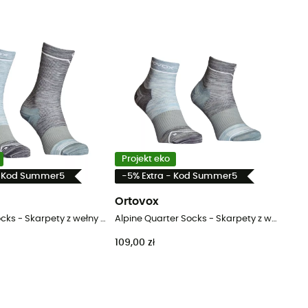
Projekt eko
- Kod Summer5
-5% Extra - Kod Summer5
Ortovox
Alpine Mid Socks - Skarpety z wełny Merino® męskie
Alpine Quarter Socks - Skarpety z wełny Merino® męskie
109,00 zł