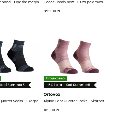
150 Cool Headband - Opaska merynos
Fleece Hoody new - Bluza polarowa damska
899,00 zł
Projekt eko
- Kod Summer5
-5% Extra - Kod Summer5
Ortovox
All Mountain Quarter Socks - Skarpety z wełny Merino® męskie
Alpine Light Quarter Socks - Skarpety z wełny Merino® męskie
109,00 zł