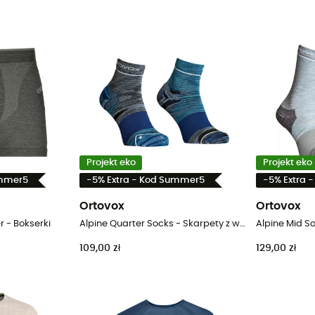
Projekt eko
Projekt eko
ummer5
-5% Extra - Kod Summer5
-5% Extra 
Ortovox
Ortovox
 - Bokserki
Alpine Quarter Socks - Skarpety z wełny Merino® męskie
109,00 zł
129,00 zł