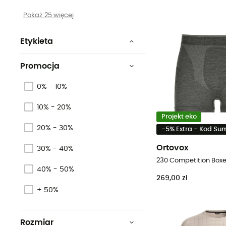
Pokaż 25 więcej
Etykieta
Sans PFC
Promocja
PFC-Free
0% - 10%
Bawełna ekologiczna
10% - 20%
Bluesign
Projekt eko
20% - 30%
-5% Extra - Kod S
Z recyklingu
Ortovox
30% - 40%
Beta-Sun by SÜDWOLLE
230 Competition Boxer
Group©
40% - 50%
269,00 zł
Pokaż 6 więcej
+ 50%
Rozmiar