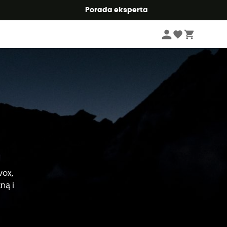
Summer5
Porada eksperta
vox,
ną i