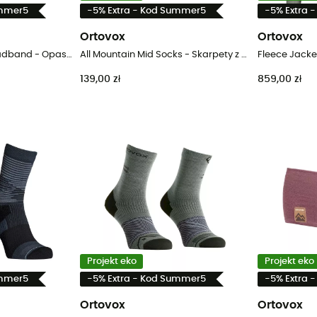
ummer5
-5% Extra - Kod Summer5
-5% Extra 
Ortovox
Ortovox
120 Cool Tec Logo Headband - Opaska merynos
All Mountain Mid Socks - Skarpety z wełny Merino® męskie
139,00 zł
859,00 zł
Projekt eko
Projekt eko
ummer5
-5% Extra - Kod Summer5
-5% Extra 
Ortovox
Ortovox