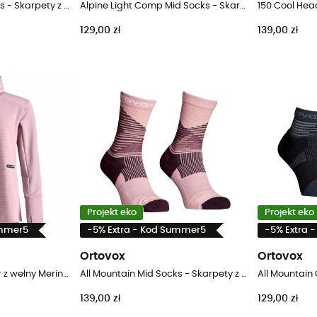
All Mountain Mid Socks - Skarpety z wełny Merino® męskie
Alpine Light Comp Mid Socks - Skarpety z wełny Merino® męskie
129,00 zł
139,00 zł
Projekt eko
Projekt eko
ummer5
-5% Extra - Kod Summer5
-5% Extra 
Ortovox
Ortovox
Fleece Cord LS - Polar z wełny Merino® damski
All Mountain Mid Socks - Skarpety z wełny Merino® męskie
139,00 zł
129,00 zł