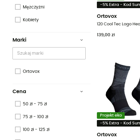
-5% Extra - Kod S
Mężczyźni
Ortovox
Kobiety
139,00 zł
Marki
Ortovox
Cena
50 zł - 75 zł
Projekt eko
75 zł - 100 zł
-5% Extra - Kod S
100 zł - 125 zł
Ortovox