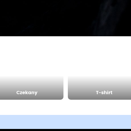
Czekany
T-shirt