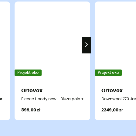
Projekt eko
Projekt eko
Ortovox
Ortovox
Kurtka softshell meska
Fleece Hoody new - Bluza polarowa damska
Downwool 270 Jac
899,00 zł
2249,00 zł