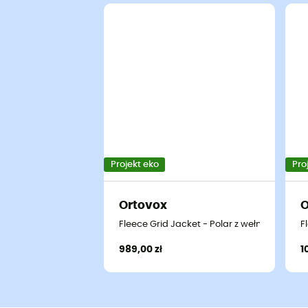
Projekt eko
Pro
Ortovox
O
Fleece Grid Jacket - Polar z wełny Merino®
F
989,00 zł
1