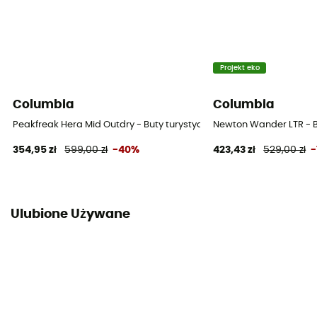
Projekt eko
Columbia
Columbia
Peakfreak Hera Mid Outdry - Buty turystyczne damskie
Newton Wander LTR - B
354,95 zł
599,00 zł
-40%
423,43 zł
529,00 zł
-
Ulubione Używane