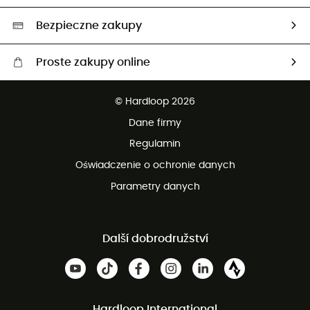
Wybrane produkty eko
Bezpieczne zakupy
Proste zakupy online
Darmowa dostawa od 750 zł
© Hardloop 2026
100 dni na bezpłatny zwrot
Dane firmy
obsługi klienta
Regulamin
Oświadczenie o ochronie danych
Parametry danych
Další dobrodružství
Hardloop International