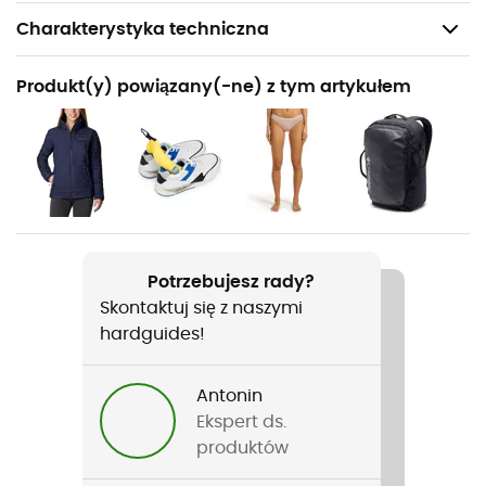
Charakterystyka techniczna
Polecane dla
Produkt(y) powiązany(-ne) z tym artykułem
Turystyka piesza
Rodzaj
Kobiety
Ciężar
2 x 390 g
Potrzebujesz rady?
Skontaktuj się z naszymi
Nazwa produktu
hardguides!
Newton Ridge Plus Waterproof Amped
Zastosowana technologia
Antonin
Omni-Grip® / Techlite™ / Omni-Tech™
Ekspert ds.
produktów
Nieprzemakalność