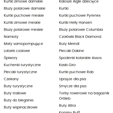
Kurtki zimowe damskie
Kalosze Aigle dziecięce
Bluzy polarowe damskie
Kurtki
Kurtki puchowe meskie
Kurtki puchowe Pyrenex
Kurtki zimowe meskie
Kurtki Helly Hansen
Bluzy polarowe meskie
Bluzy polarowe Columbia
Namioty
Czołówki Black Diamond
Maty samopompujące
Buty Meindl
Latarki czołowe
Plecaki Dakine
Śpiwory
Spodenki kolarskie Assos
Kuchenki turystyczne
Kaski Giro
Plecaki turystyczne
Kurtki puchowe Rab
Czekany
Uprzęże dla psa
Buty turystyczne
Smycze dla psa
Buty trailowe
Torby rowerowe na bagażnik
Ortlieb
Buty do biegania
Buty Altra
Buty wspinaczkowe
Kominy Buff