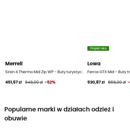
Projekt eko
Merrell
Lowa
Siren 4 Thermo Mid Zip WP - Buty turystyczne damskie
Ferrox GTX Mid - Buty
451,67 zł
949,00 zł
-52%
530,87 zł
869,00 zł
Popularne marki w działach odzież i
obuwie