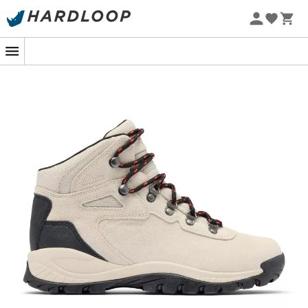
Letnie promocje 🔥 -5% DODATKOWO przy zakupie 2
produktów*, kod Summer5
-5% Extra - Kod Summer5