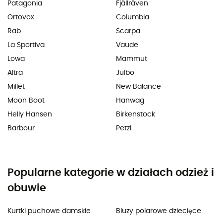
Patagonia
Fjällräven
Ortovox
Columbia
Rab
Scarpa
La Sportiva
Vaude
Lowa
Mammut
Altra
Julbo
Millet
New Balance
Moon Boot
Hanwag
Helly Hansen
Birkenstock
Barbour
Petzl
Popularne kategorie w działach odzież i
obuwie
Kurtki puchowe damskie
Bluzy polarowe dziecięce