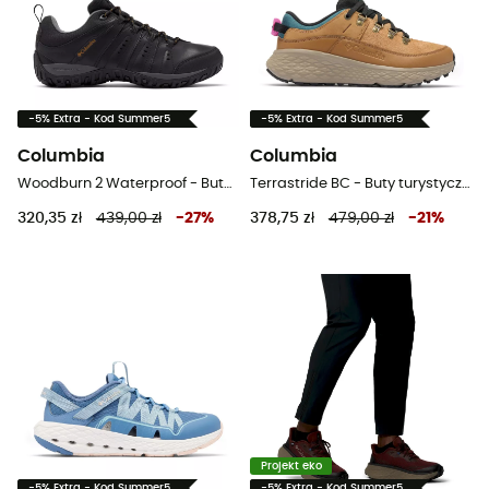
-5% Extra - Kod Summer5
-5% Extra - Kod Summer5
Columbia
Columbia
Woodburn 2 Waterproof - Buty turystyczne meskie
Terrastride BC - Buty turystyczne damskie
320,35 zł
439,00 zł
-
27
%
378,75 zł
479,00 zł
-
21
%
Projekt eko
-5% Extra - Kod Summer5
-5% Extra - Kod Summer5