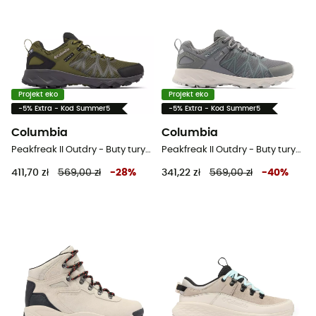
Projekt eko
Projekt eko
-5% Extra - Kod Summer5
-5% Extra - Kod Summer5
Columbia
Columbia
Peakfreak II Outdry - Buty turystyczne meskie
Peakfreak II Outdry - Buty turystyczne meskie
411,70 zł
569,00 zł
-
28
%
341,22 zł
569,00 zł
-
40
%