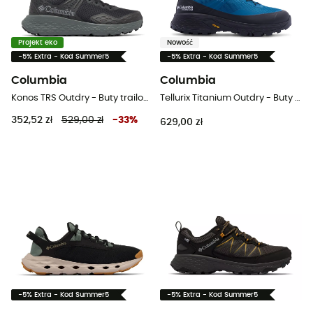
Projekt eko
Nowość
-5% Extra - Kod Summer5
-5% Extra - Kod Summer5
Columbia
Columbia
Konos TRS Outdry - Buty trailowe meskie
Tellurix Titanium Outdry - Buty turystyczne meskie
352,52 zł
529,00 zł
-
33
%
629,00 zł
-5% Extra - Kod Summer5
-5% Extra - Kod Summer5