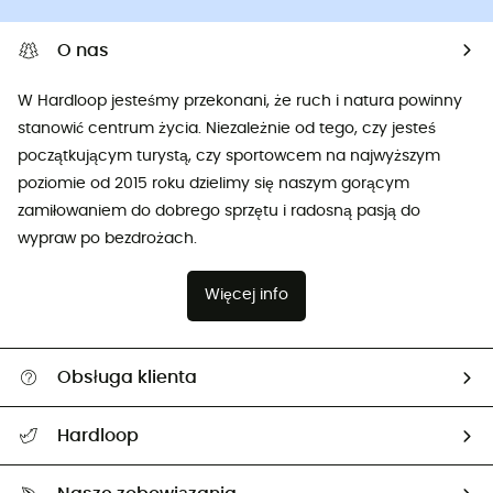
O nas
W Hardloop jesteśmy przekonani, że ruch i natura powinny
stanowić centrum życia. Niezależnie od tego, czy jesteś
początkującym turystą, czy sportowcem na najwyższym
poziomie od 2015 roku dzielimy się naszym gorącym
zamiłowaniem do dobrego sprzętu i radosną pasją do
wypraw po bezdrożach.
Więcej info
Obsługa klienta
Pomoc i kontakt
Hardloop
Śledzenie przesyłki
O nas
Zwrot artykułów i zwrot środków