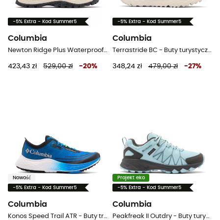
-5% Extra - Kod Summer5
-5% Extra - Kod Summer5
Columbia
Columbia
Newton Ridge Plus Waterproof Amped - Buty turystyczne damskie
Terrastride BC - Buty turystyczne damskie
423,43 zł
529,00 zł
-
20
%
348,24 zł
479,00 zł
-
27
%
Nowość
Projekt eko
-5% Extra - Kod Summer5
-5% Extra - Kod Summer5
Columbia
Columbia
Konos Speed Trail ATR - Buty trailowe meskie
Peakfreak II Outdry - Buty turystyczne damskie