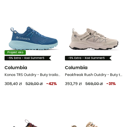
Projekt eko
-5% Extra - Kod Summer5
-5% Extra - Kod Summer5
Columbia
Columbia
Konos TRS Outdry - Buty trailowe damskie
Peakfreak Rush Outdry - Buty turystyczne meskie
308,40 zł
529,00 zł
-
42
%
393,79 zł
569,00 zł
-
31
%