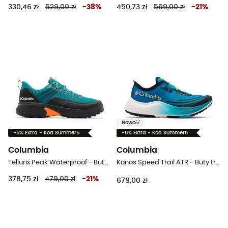
330,46 zł
529,00 zł
-
38
%
450,73 zł
569,00 zł
-
21
%
Nowość
-5% Extra - Kod Summer5
-5% Extra - Kod Summer5
Columbia
Columbia
Tellurix Peak Waterproof - Buty turystyczne meskie
Konos Speed Trail ATR - Buty trailowe damskie
378,75 zł
479,00 zł
-
21
%
679,00 zł