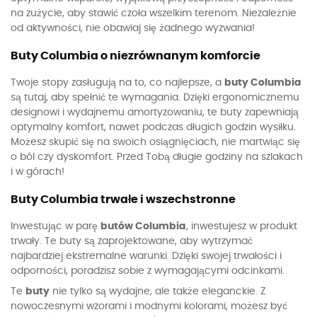
na zużycie, aby stawić czoła wszelkim terenom. Niezależnie
od aktywności, nie obawiaj się żadnego wyzwania!
Buty Columbia o niezrównanym komforcie
Twoje stopy zasługują na to, co najlepsze, a
buty Columbia
są tutaj, aby spełnić te wymagania. Dzięki ergonomicznemu
designowi i wydajnemu amortyzowaniu, te buty zapewniają
optymalny komfort, nawet podczas długich godzin wysiłku.
Możesz skupić się na swoich osiągnięciach, nie martwiąc się
o ból czy dyskomfort. Przed Tobą długie godziny na szlakach
i w górach!
Buty Columbia trwałe i wszechstronne
Inwestując w parę
butów Columbia
, inwestujesz w produkt
trwały. Te buty są zaprojektowane, aby wytrzymać
najbardziej ekstremalne warunki. Dzięki swojej trwałości i
odporności, poradzisz sobie z wymagającymi odcinkami.
Te
buty
nie tylko są wydajne, ale także eleganckie. Z
nowoczesnymi wzorami i modnymi kolorami, możesz być