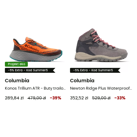
Projekt eko
-5% Extra - Kod Summer5
-5% Extra - Kod Summer5
Columbia
Columbia
Konos Trillium ATR - Buty trailowe meskie
Newton Ridge Plus Waterproof Amped - Buty turystyczne damskie
289,84 zł
479,00 zł
-
39
%
352,52 zł
529,00 zł
-
33
%