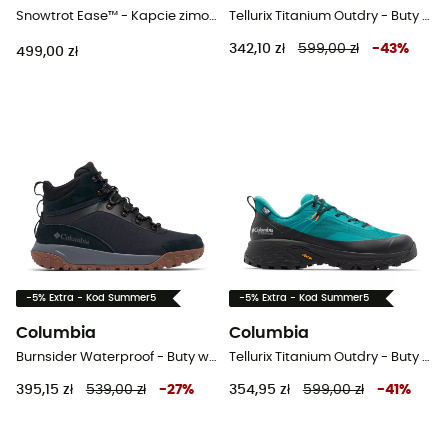
Snowtrot Ease™ - Kapcie zimowe (np. kapcie Subu) damskie
Tellurix Titanium Outdry - Buty turystyczne damskie
342,10 zł
599,00 zł
-
43
%
499,00 zł
-5% Extra - Kod Summer5
-5% Extra - Kod Summer5
Columbia
Columbia
Burnsider Waterproof - Buty wysokie meskie
Tellurix Titanium Outdry - Buty turystyczne meskie
395,15 zł
539,00 zł
-
27
%
354,95 zł
599,00 zł
-
41
%