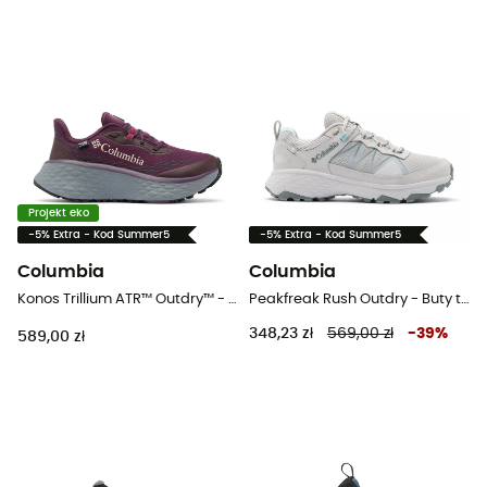
Projekt eko
-5% Extra - Kod Summer5
-5% Extra - Kod Summer5
Columbia
Columbia
Konos Trillium ATR™ Outdry™ - Buty trailowe damskie
Peakfreak Rush Outdry - Buty turystyczne damskie
348,23 zł
569,00 zł
-
39
%
589,00 zł