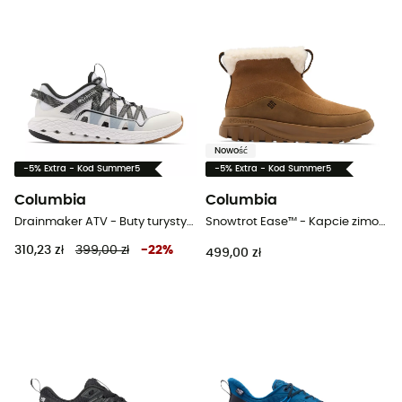
Nowość
-5% Extra - Kod Summer5
-5% Extra - Kod Summer5
Columbia
Columbia
Drainmaker ATV - Buty turystyczne meskie
Snowtrot Ease™ - Kapcie zimowe (np. kapcie Subu) damskie
310,23 zł
399,00 zł
-
22
%
499,00 zł