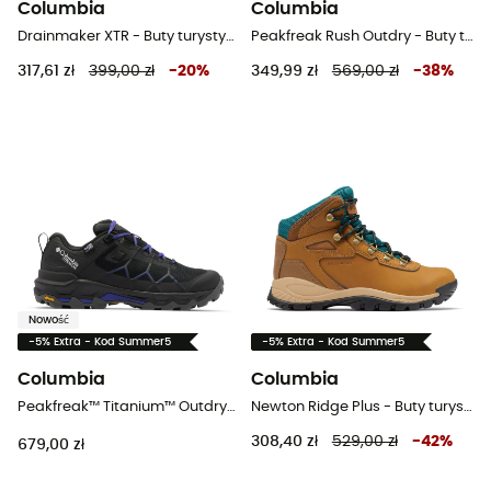
Columbia
Columbia
Drainmaker XTR - Buty turystyczne meskie
Peakfreak Rush Outdry - Buty turystyczne meskie
317,61 zł
399,00 zł
-
20
%
349,99 zł
569,00 zł
-
38
%
Nowość
-5% Extra - Kod Summer5
-5% Extra - Kod Summer5
Columbia
Columbia
Peakfreak™ Titanium™ Outdry™ - Buty turystyczne damskie
Newton Ridge Plus - Buty turystyczne damskie
308,40 zł
529,00 zł
-
42
%
679,00 zł