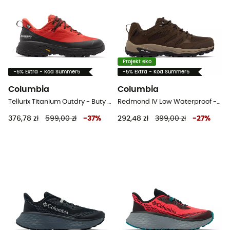
Projekt eko
-5% Extra - Kod Summer5
-5% Extra - Kod Summer5
Columbia
Columbia
Tellurix Titanium Outdry - Buty turystyczne meskie
Redmond IV Low Waterproof - Buty turystyczne meskie
376,78 zł
599,00 zł
-
37
%
292,48 zł
399,00 zł
-
27
%