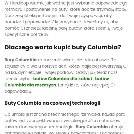
W Hardloop wiemy, jak ważne jest wybranie odpowiedniego
rozmiaru i postawienie na buty, które dobrze trzymają stopę.
Nasz zespół ekspertów jest do Twojej dyspozycji, aby
doradzić i poprowadzić Cię w wyborze. Jesteśmy tu, aby
pomóc Ci znaleźć idealną parę butów, które spełnią Twoje
specyficzne potrzeby!
Dlaczego warto kupić buty Columbia?
Buty Columbia
to znacznie więcej niż tylko obuwie. To
sojusznicy o wielu korzyściach, którzy najlepiej towarzyszą Ci
na każdym etapie Twojej podróży. Odkryj już teraz nasz
szeroki wybór
butów Columbia dla kobiet
i
butów
Columbia dla mężczyzn
, i znajdź te, które najlepiej Ci
odpowiadają.
Buty Columbia na czołowej technologii
Columbia jest znana z technicznego rzemiosła. Każda para
butów jest zaprojektowana z wysokiej jakości materiałów i
zawiera innowacyjne technologie.
Buty Columbia
oferują
optymalne wsparcie, wyjątkową przyczepność i odporność