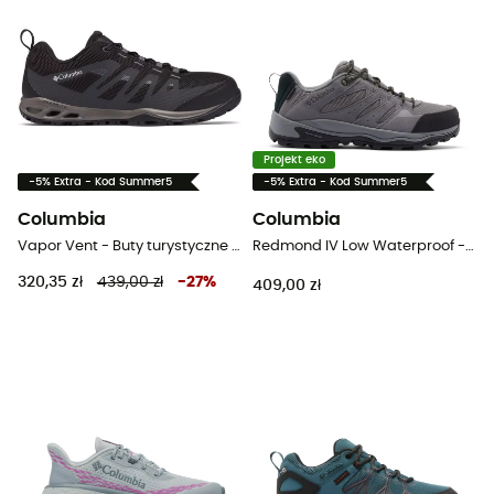
Projekt eko
-5% Extra - Kod Summer5
-5% Extra - Kod Summer5
Columbia
Columbia
Vapor Vent - Buty turystyczne meskie
Redmond IV Low Waterproof - Buty turystyczne meskie
320,35 zł
439,00 zł
-
27
%
409,00 zł