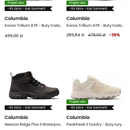
Projekt eko
Projekt eko
-5% Extra - Kod Summer5
-5% Extra - Kod Summer5
Columbia
Columbia
Konos Trillium ATR - Buty trailowe damskie
Konos Trillium ATR - Buty trailowe damskie
289,84 zł
479,00 zł
-
39
%
499,00 zł
Projekt eko
-5% Extra - Kod Summer5
-5% Extra - Kod Summer5
Columbia
Columbia
Newton Ridge Plus II Waterproof - Buty turystyczne meskie
Peakfreak II Outdry - Buty turystyczne damskie