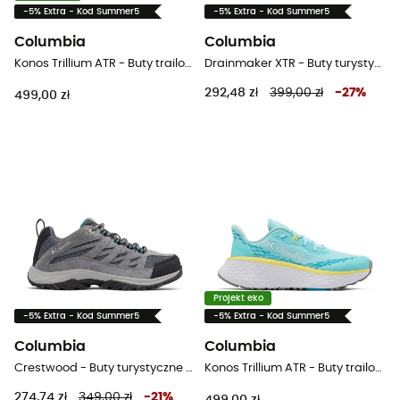
-5% Extra - Kod Summer5
-5% Extra - Kod Summer5
Columbia
Columbia
Konos Trillium ATR - Buty trailowe meskie
Drainmaker XTR - Buty turystyczne damskie
292,48 zł
399,00 zł
-
27
%
499,00 zł
Projekt eko
-5% Extra - Kod Summer5
-5% Extra - Kod Summer5
Columbia
Columbia
Crestwood - Buty turystyczne damskie
Konos Trillium ATR - Buty trailowe damskie
274,74 zł
349,00 zł
-
21
%