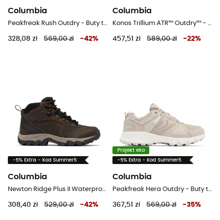
Columbia
Columbia
Peakfreak Rush Outdry - Buty turystyczne damskie
Konos Trillium ATR™ Outdry™ - Buty trailowe meskie
328,08 zł
569,00 zł
-
42
%
457,51 zł
589,00 zł
-
22
%
Projekt eko
-5% Extra - Kod Summer5
-5% Extra - Kod Summer5
Columbia
Columbia
Newton Ridge Plus II Waterproof - Buty turystyczne meskie
Peakfreak Hera Outdry - Buty turystyczne damskie
308,40 zł
529,00 zł
-
42
%
367,51 zł
569,00 zł
-
35
%