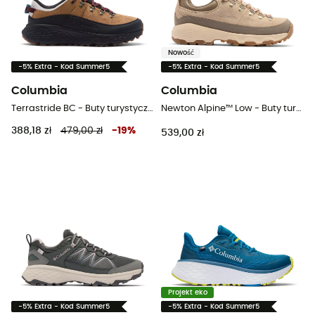
Nowość
-5% Extra - Kod Summer5
-5% Extra - Kod Summer5
Columbia
Columbia
Terrastride BC - Buty turystyczne meskie
Newton Alpine™ Low - Buty turystyczne damskie
388,18 zł
479,00 zł
-
19
%
539,00 zł
Projekt eko
-5% Extra - Kod Summer5
-5% Extra - Kod Summer5