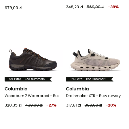
348,23 zł
569,00 zł
-
39
%
679,00 zł
-5% Extra - Kod Summer5
-5% Extra - Kod Summer5
Columbia
Columbia
Woodburn 2 Waterproof - Buty turystyczne meskie
Drainmaker XTR - Buty turystyczne damskie
320,35 zł
439,00 zł
-
27
%
317,61 zł
399,00 zł
-
20
%