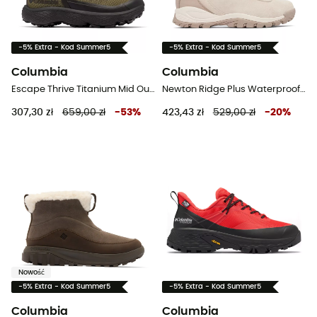
-5% Extra - Kod Summer5
-5% Extra - Kod Summer5
Columbia
Columbia
Escape Thrive Titanium Mid Outdry - Buty turystyczne meskie
Newton Ridge Plus Waterproof Amped - Buty turystyczne damskie
307,30 zł
659,00 zł
-
53
%
423,43 zł
529,00 zł
-
20
%
Nowość
-5% Extra - Kod Summer5
-5% Extra - Kod Summer5
Columbia
Columbia