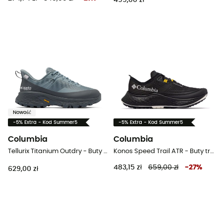
499,00 zł
Nowość
-5% Extra - Kod Summer5
-5% Extra - Kod Summer5
Columbia
Columbia
Tellurix Titanium Outdry - Buty turystyczne damskie
Konos Speed Trail ATR - Buty trailowe meskie
483,15 zł
659,00 zł
-
27
%
629,00 zł