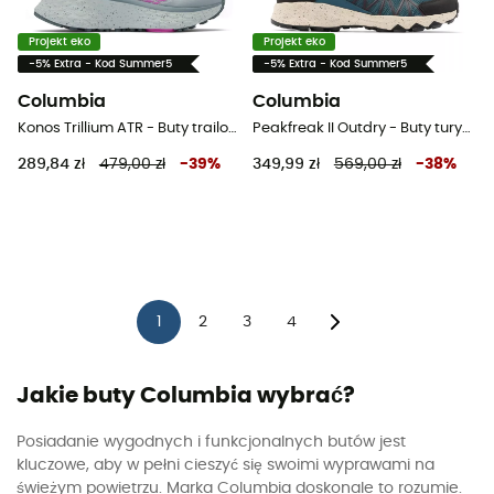
Projekt eko
Projekt eko
-5% Extra - Kod Summer5
-5% Extra - Kod Summer5
Columbia
Columbia
Konos Trillium ATR - Buty trailowe damskie
Peakfreak II Outdry - Buty turystyczne meskie
289,84 zł
479,00 zł
-
39
%
349,99 zł
569,00 zł
-
38
%
1
2
3
4
Jakie buty Columbia wybrać?
Posiadanie wygodnych i funkcjonalnych butów jest
kluczowe, aby w pełni cieszyć się swoimi wyprawami na
świeżym powietrzu. Marka Columbia doskonale to rozumie.