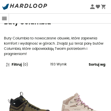
Letnie promocje 🔥 -5% DODATKOWO przy zakupie 2
produktów*, kod Summer5
Buty Columbia
Buty Columbia to nowoczesne obuwie, które zapewnia
komfort i wydajność w górach. Znajdź już teraz parę butów
Columbia, które odpowiadają Twoim potrzebom i
pragnieniom!
193
Wynik
Filtruj
(
0
)
Sortuj wg