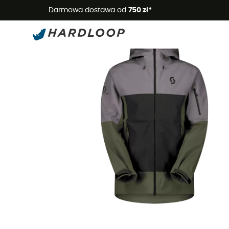
Letnie
Darmowa dostawa od
750 zł*