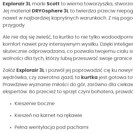
Explorair 3L
marki
Scott
to wierna towarzyszka, stworzo
Jej materiał
DRYOsphere 3L
to twierdza przeciw niepogo
nawet w najbardziej kapryśnych warunkach. Z nią pogo
przygody.
Ale nie daj się zwieść, ta kurtka to nie tylko wodoodpo
komfort nawet przy intensywnym wysiłku. Dzięki inteligen
skutecznie odprowadzana, co pozwala twojemu ciału 
wolności dla tych, którzy lubią przesuwać swoje grani
Załóż
Explorair 3L
i pozwól jej poprowadzić cię ku nowy
wędrówka, czy zawrotna zjazd, ta
kurtka
jest gotowa tow
Prawdziwe wyznanie miłości do gór, zarówno dla ciekaw
ekspertów. Bo przecież to sprzęt czyni bohatera, prawd
Kieszenie boczne
Kieszeń na karnet na rękawie
Pełna wentylacja pod pachami