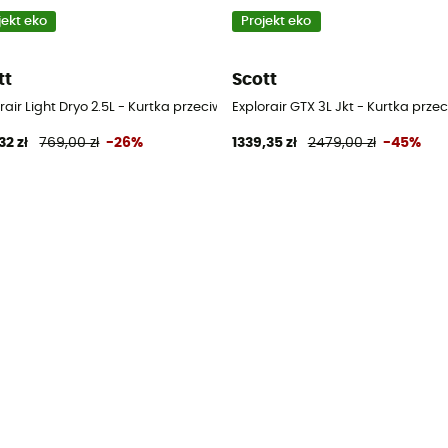
jekt eko
Projekt eko
tt
Scott
ka
orair Light Dryo 2.5L - Kurtka przeciwdeszczowa meska
Explorair GTX 3L Jkt - Kurtka pr
32 zł
769,00 zł
-26%
1339,35 zł
2479,00 zł
-45%