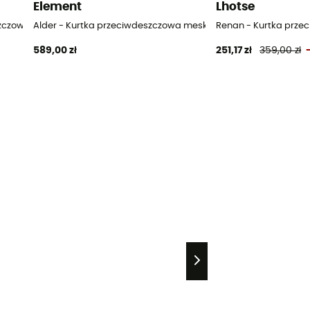
Element
Lhotse
szczowa meska
Alder - Kurtka przeciwdeszczowa meska
Renan - Kurtka prz
589,00 zł
251,17 zł
359,00 zł