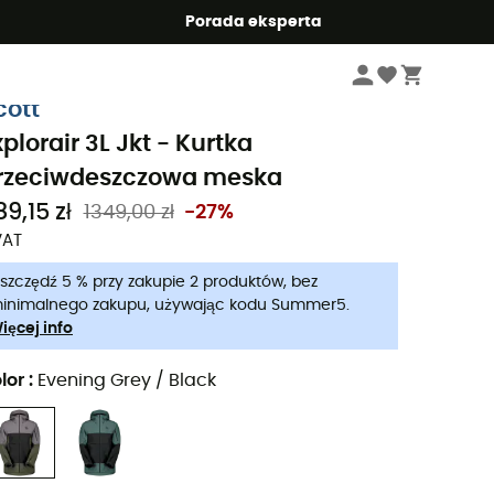
Summer5
Porada eksperta
Mężczyźni
Kurtki meskie
Kurtki przeciwdeszczowe meskie
cott
xplorair 3L Jkt - Kurtka
rzeciwdeszczowa meska
9,15 zł
1349,00 zł
-27%
VAT
szczędź 5 % przy zakupie 2 produktów, bez
inimalnego zakupu, używając kodu Summer5.
ięcej info
lor
:
Evening Grey / Black