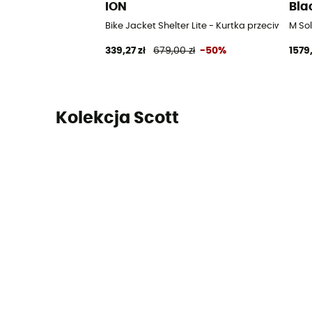
ION
Bla
Bike Jacket Shelter Lite - Kurtka przeciwdesz
M So
339,27 zł
679,00 zł
-50%
1579
Kolekcja Scott