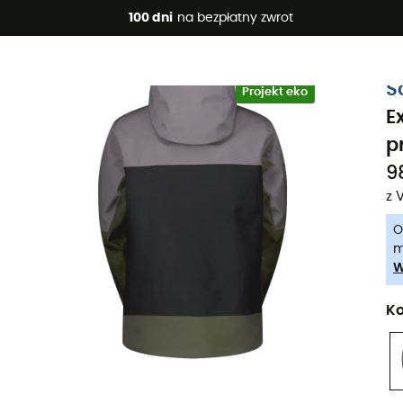
 promocje 🔥 -5% DODATKOWO przy zakupie 2 produktów*, kod 
100 dni
na bezpłatny zwrot
-5% Extra - Kod Summer5
S
Projekt eko
E
p
98
z 
O
m
W
Ko