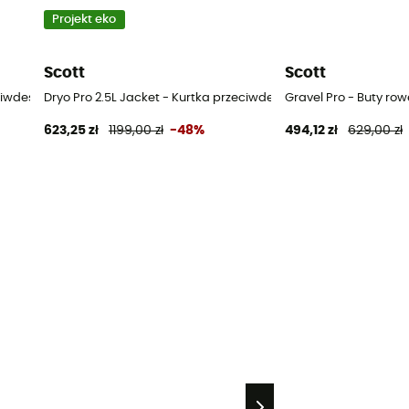
Projekt eko
Scott
Scott
zeciwdeszczowa meska
Dryo Pro 2.5L Jacket - Kurtka przeciwdeszczowa meska
Gravel Pro - Buty ro
623,25 zł
1199,00 zł
-48%
494,12 zł
629,00 zł