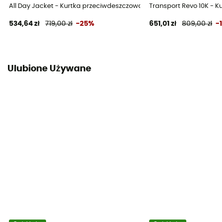
All Day Jacket - Kurtka przeciwdeszczowa meska
Transport Revo 10K - 
534,64 zł
719,00 zł
-25%
651,01 zł
809,00 zł
-
Ulubione Używane