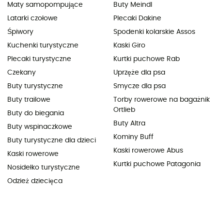
Maty samopompujące
Buty Meindl
Latarki czołowe
Plecaki Dakine
Śpiwory
Spodenki kolarskie Assos
Kuchenki turystyczne
Kaski Giro
Plecaki turystyczne
Kurtki puchowe Rab
Czekany
Uprzęże dla psa
Buty turystyczne
Smycze dla psa
Buty trailowe
Torby rowerowe na bagażnik
Ortlieb
Buty do biegania
Buty Altra
Buty wspinaczkowe
Kominy Buff
Buty turystyczne dla dzieci
Kaski rowerowe Abus
Kaski rowerowe
Kurtki puchowe Patagonia
Nosidełko turystyczne
Odzież dziecięca