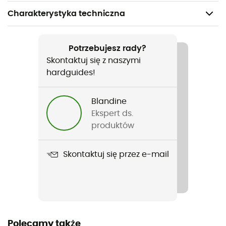
Charakterystyka techniczna
Polecane dla
Turystyka piesza / Codzienny użytek
Potrzebujesz rady?
Skontaktuj się z naszymi
Rodzaj
hardguides!
Mężczyźni
Blandine
Nazwa produktu
Ekspert ds.
Rainstorm 10K
produktów
Skontaktuj się przez e-mail
Polecamy także