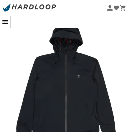
Letnie promocje 🔥 -5% DODATKOWO przy zakupie 2
produktów*, kod Summer5
-5% Extra - Kod Summer5
Kiedy chmury się gromadzą i deszcz grozi,
kurtka
przeciwdeszczowa męska Rainstorm 10K
od
Billabong