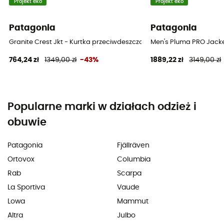
Projekt eko
Projekt eko
Patagonia
Patagonia
Granite Crest Jkt - Kurtka przeciwdeszczowa meska
Men's Pluma PRO Jack
764,24 zł
1349,00 zł
-43%
1889,22 zł
3149,00 zł
Popularne marki w działach odzież i
obuwie
Patagonia
Fjällräven
Ortovox
Columbia
Rab
Scarpa
La Sportiva
Vaude
Lowa
Mammut
Altra
Julbo