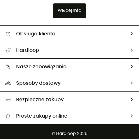
Więcej info
Obsługa klienta
Pomoc i kontakt
Hardloop
Śledzenie przesyłki
O nas
Zwrot artykułów i zwrot środków
Nasze zobowiązania
HardGuides
Przewodnik po rozmiarach
Nasz ślad węglowy
Ambasadorzy
Sposoby dostawy
Neutralność węglowa
Wybrane produkty eko
Bezpieczne zakupy
Proste zakupy online
Darmowa dostawa od 750 zł
© Hardloop 2026
100 dni na bezpłatny zwrot