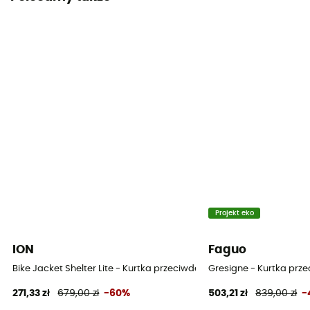
Projekt eko
ION
Faguo
Bike Jacket Shelter Lite - Kurtka przeciwdeszczowa
Gresigne - Kurtka pr
271,33 zł
679,00 zł
-60%
503,21 zł
839,00 zł
-