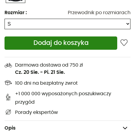
opowiedzenia przy ognisku!
Rozmiar
:
Przewodnik po rozmiarach
Materiał: membrana 10k/10k
Całkowicie wodoodporna
Dodaj do koszyka
Impregnacja DWR
Regulacja dolna i na kapturze
Darmowa dostawa od 750 zł
Wodoodporny zamek główny
Cz. 20 Sie.
-
Pi. 21 Sie.
Oddychające wstawki pod pachami
100 dni na bezpłatny zwrot
Kieszenie na zamek na ręce
+1 000 000 wyposażonych poszukiwaczy
przygód
Rzepy na mankietach i kapturze
Porady ekspertów
Odblaskowe oznaczenie ADIV
100% poliester z recyklingu
Opis