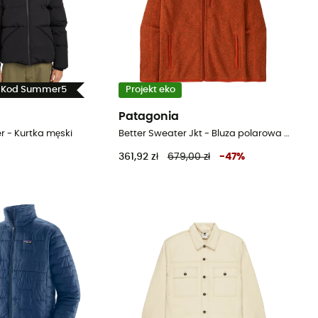
- Kod Summer5
Projekt eko
Patagonia
r - Kurtka męski
Better Sweater Jkt - Bluza polarowa meska
361,92 zł
679,00 zł
-
47
%