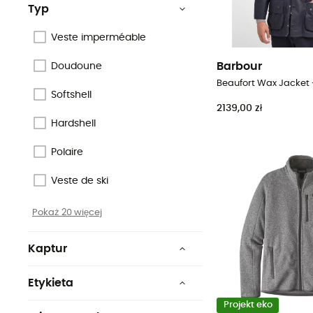
Typ
Veste imperméable
Barbour
Doudoune
Beaufort Wax Jacket 
Softshell
2139,00 zł
Hardshell
Polaire
Veste de ski
Pokaż 20 więcej
Kaptur
Nie
Etykieta
Tak
Bluesign
Projekt eko