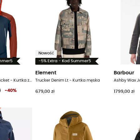
Nowość
ummer5
-5% Extra - Kod Summer5
Element
Barbour
Westalpen 3L Light Jacket - Kurtka z membraną meska
Trucker Denim Lt - Kurtka męska
Ashby Wax J
ł
-
40
%
679,00 zł
1799,00 zł