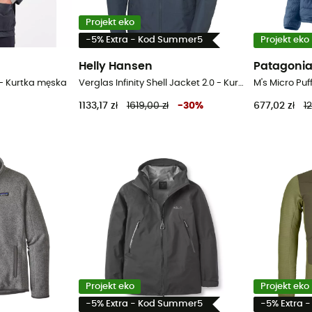
Projekt eko
-5% Extra - Kod Summer5
Projekt eko
Helly Hansen
Patagoni
- Kurtka męska
Verglas Infinity Shell Jacket 2.0 - Kurtka przeciwdeszczowa meska
M's Micro Puf
1133,17 zł
1619,00 zł
-
30
%
677,02 zł
12
Projekt eko
Projekt eko
-5% Extra - Kod Summer5
-5% Extra 