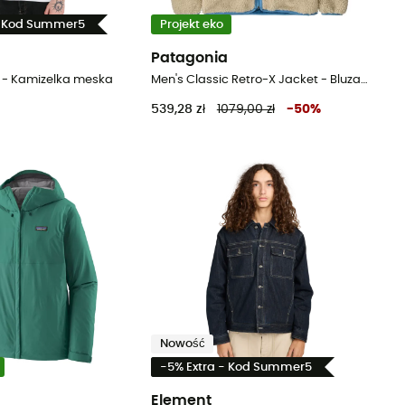
- Kod Summer5
Projekt eko
Patagonia
t - Kamizelka meska
Men's Classic Retro-X Jacket - Bluza polarowa meska
539,28 zł
1079,00 zł
-
50
%
Nowość
-5% Extra - Kod Summer5
a
Element