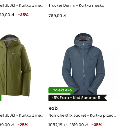
M's Torrentshell 3L Jkt - Kurtka z membraną meska
Trucker Denim - Kurtka męska
99,00 zł
-
35
%
769,00 zł
Projekt eko
-5% Extra - Kod Summer5
a
Rab
M's Torrentshell 3L Jkt - Kurtka z membraną meska
Namche GTX Jacket - Kurtka przeciwdeszczowa meska
9,00 zł
-
25
%
1052,19 zł
1619,00 zł
-
35
%