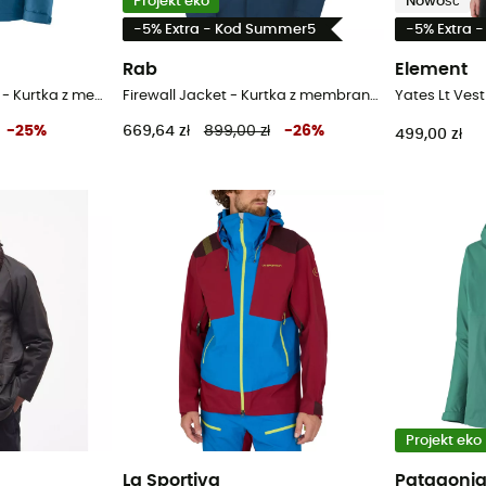
Projekt eko
Nowość
-5% Extra - Kod Summer5
-5% Extra 
Rab
Element
M's Torrentshell 3L Jkt - Kurtka z membraną meska
Firewall Jacket - Kurtka z membraną meska
Yates Lt Ves
-
25
%
669,64 zł
899,00 zł
-
26
%
499,00 zł
Projekt eko
La Sportiva
Patagoni