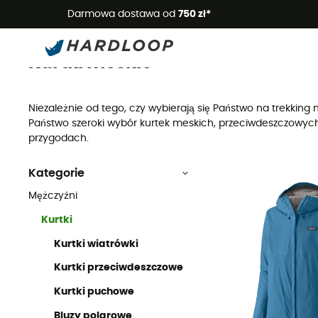
Letnie
Darmowa dostawa od
750 zł*
Kurtki meskie
Mężczyźni
Kurtki meskie
Niezależnie od tego, czy wybierają się Państwo na trekkin
Państwo szeroki wybór kurtek meskich, przeciwdeszczowych
przygodach.
Kategorie
Mężczyźni
Kurtki
Kurtki wiatrówki
Kurtki przeciwdeszczowe
Kurtki puchowe
Bluzy polarowe