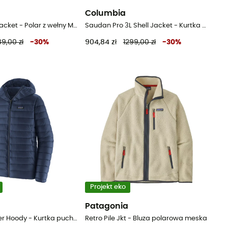
Columbia
Fleece Grid Jacket - Polar z wełny Merino® męski
Saudan Pro 3L Shell Jacket - Kurtka przeciwdeszczowa meska
9,00 zł
-
30
%
904,84 zł
1299,00 zł
-
30
%
Projekt eko
a
Patagonia
Down Sweater Hoody - Kurtka puchowa meski
Retro Pile Jkt - Bluza polarowa meska