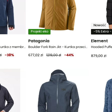
Nowość
Projekt eko
-5% Extra 
Patagonia
Element
Kamet GTX Jacket - Kurtka z membraną meska
Boulder Fork Rain Jkt - Kurtka przeciwdeszczowa meska
Hooded Puffe
ł
-
38
%
677,02 zł
1219,00 zł
-
44
%
879,00 zł