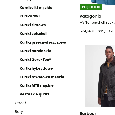
Projekt eko
Kamizelki męskie
Patagonia
Kurtka 3w1
Kurtki zimowe
674,14 zł
899,00 zł
Kurtki softshell
Kurtki przeciwdeszczowe
Kurtki narciaskie
Kurtki Gore-Tex®
Kurtki hybrydowe
Kurtki rowerowe męskie
Kurtki MTB męskie
Vestes de quart
Odzież
Buty
Barbour