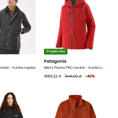
Projekt eko
Patagonia
acket - Kurtka męska
Men's Pluma PRO Jacket - Kurtka z membraną meska
1889,22 zł
3149,00 zł
-
40
%