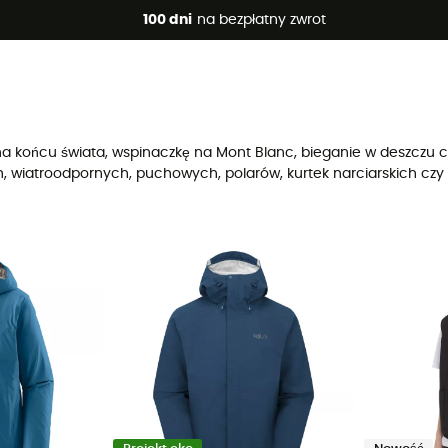
 promocje 🔥 -5% DODATKOWO przy zakupie 2 produktów*, kod 
100 dni
na bezpłatny zwrot
g na końcu świata, wspinaczkę na Mont Blanc, bieganie w deszczu 
, wiatroodpornych, puchowych, polarów, kurtek narciarskich czy