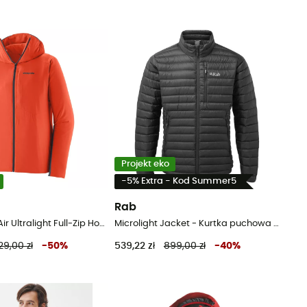
Projekt eko
-5% Extra - Kod Summer5
a
Rab
Men's Nano-Air Ultralight Full-Zip Hoody - Kurtka softshell meska
Microlight Jacket - Kurtka puchowa meski
129,00 zł
-
50
%
539,22 zł
899,00 zł
-
40
%