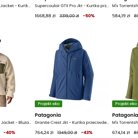
Classic Beaufort Wax Jacket - Kurtka męska
Supercouloir GTX Pro Jkt - Kurtka przeciwdeszczowa meska
1668,88 zł
3319,00 zł
-
50
%
584,19 zł
8
Projekt eko
Projekt eko
Patagonia
Patagoni
Men's Classic Retro-X Jacket - Bluza polarowa meska
Granite Crest Jkt - Kurtka przeciwdeszczowa meska
-
40
%
764,24 zł
1349,00 zł
-
43
%
674,14 zł
89