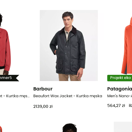
ummer5
Projekt eko
Barbour
Patagoni
Harrington Twill Jacket - Kurtka męska
Beaufort Wax Jacket - Kurtka męska
564,27 zł
1
2139,00 zł