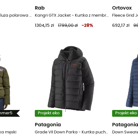
Rab
Ortovox
Better Sweater Jkt - Bluza polarowa meska
Kangri GTX Jacket - Kurtka z membraną meska
1304,15 zł
1799,00 zł
-
28
%
692,17 zł
98
ummer5
Projekt eko
Projekt eko
Patagonia
Patagoni
tka męski
Grade VII Down Parka - Kurtka puchowa