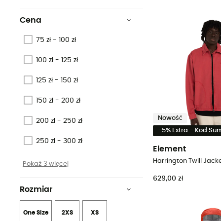
Cena
75 zł - 100 zł
100 zł - 125 zł
125 zł - 150 zł
150 zł - 200 zł
Nowość
200 zł - 250 zł
-5% Extra - Kod S
250 zł - 300 zł
Element
Pokaż 3 więcej
629,00 zł
Rozmiar
One Size
2XS
XS