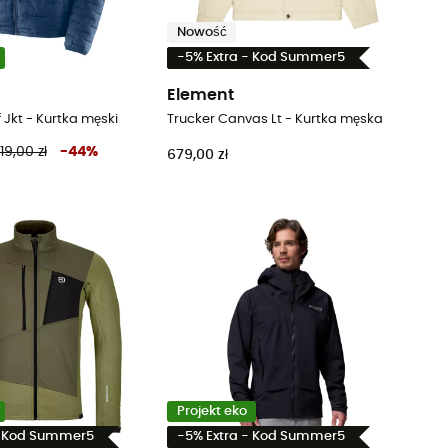
Nowość
-5% Extra - Kod Summer5
a
Element
f Jkt - Kurtka męski
Trucker Canvas Lt - Kurtka męska
19,00 zł
-
44
%
679,00 zł
Projekt eko
- Kod Summer5
-5% Extra - Kod Summer5