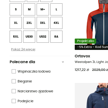
S
M
M+
L
XL
2XL
3XL
4XL
5XL
US30
US32
8A
Projekt eko
-5% Extra - Kod S
Pokaż 24 więcej
Ortovox
Polecane dla
1217,22 zł
2029,00 z
Wspinaczka lodowa
Bieganie
Narciarstwo zjazdowe
Podejście