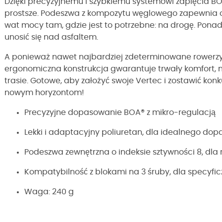
Dzięki precyzyjnemu i szybkiemu systemowi zapięcia B
prostsze. Podeszwa z kompozytu węglowego zapewnia 
wat mocy tam, gdzie jest to potrzebne: na drogę. Ponad
unosić się nad asfaltem.
A ponieważ nawet najbardziej zdeterminowane rowerzyst
ergonomiczna konstrukcja gwarantuje trwały komfort,
trasie. Gotowe, aby założyć swoje Vertec i zostawić konku
nowym horyzontom!
Precyzyjne dopasowanie BOA® z mikro-regulacją
Lekki i adaptacyjny poliuretan, dla idealnego do
Podeszwa zewnętrzna o indeksie sztywności 8, dl
Kompatybilność z blokami na 3 śruby, dla specyf
Waga: 240 g