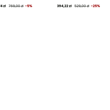
4 zł
769,00 zł
-5%
394,22 zł
529,00 zł
-25%