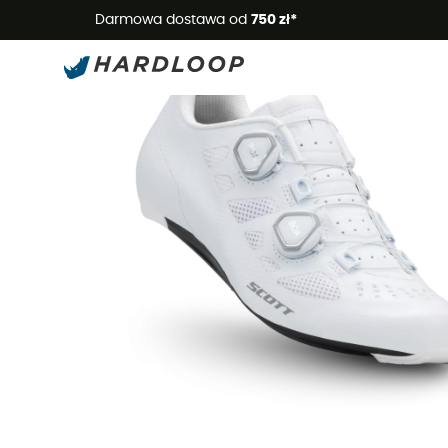
Letnie
Darmowa dostawa od
750 zł*