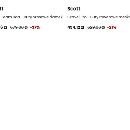
tt
Scott
 Team Boa - Buty szosowe damskie
Gravel Pro - Buty rowerowe meski
6 zł
679,00 zł
-37%
494,12 zł
629,00 zł
-21%