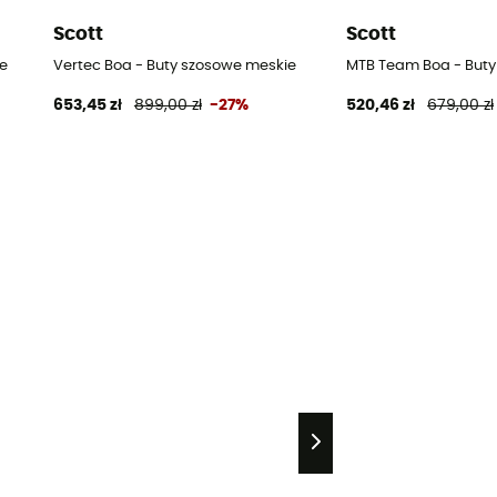
Scott
Scott
e
Vertec Boa - Buty szosowe meskie
MTB Team Boa - But
653,45 zł
899,00 zł
-27%
520,46 zł
679,00 zł