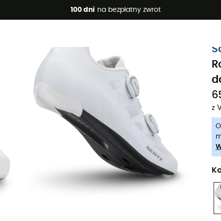
 promocje 🔥 -5% DODATKOWO przy zakupie 2 produktów*, kod 
100 dni
na bezpłatny zwrot
-5% Extra - Kod Summer5
S
R
d
65
z 
O
m
W
Ko