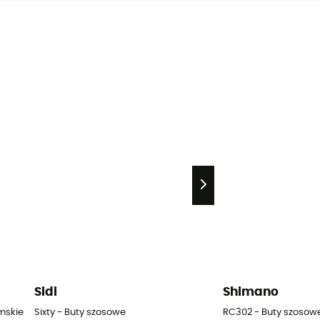
Sidi
Shimano
mskie
Sixty - Buty szosowe
RC302 - Buty szosow