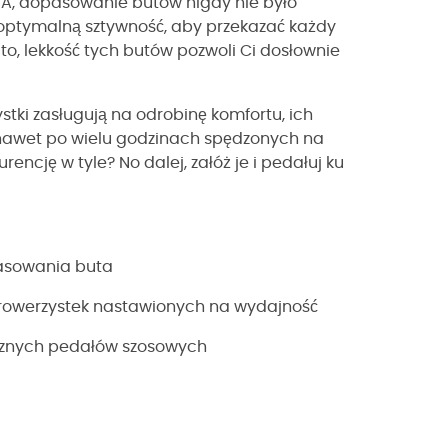
OA, dopasowanie butów nigdy nie było
optymalną sztywność, aby przekazać każdy
to, lekkość tych butów pozwoli Ci dosłownie
ki zasługują na odrobinę komfortu, ich
 nawet po wielu godzinach spędzonych na
rencję w tyle? No dalej, załóż je i pedałuj ku
pasowania buta
a rowerzystek nastawionych na wydajność
icznych pedałów szosowych