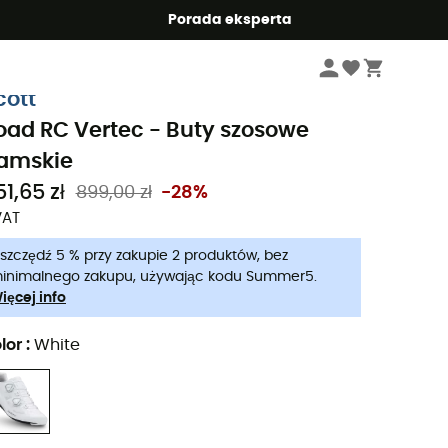
Summer5
Porada eksperta
Kobiety
Buty damskie
Buty rowerowe damskie
Skarpety rowerowe 
cott
oad RC Vertec - Buty szosowe
amskie
1,65 zł
899,00 zł
-28%
VAT
szczędź 5 % przy zakupie 2 produktów, bez
inimalnego zakupu, używając kodu Summer5.
ięcej info
lor
:
White