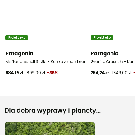
Projekt eko
Projekt eko
Patagonia
Patagonia
M's Torrentshell 3L Jkt - Kurtka z membraną meska
Granite Crest Jkt - K
584,19 zł
899,00 zł
-35%
764,24 zł
1349,00 zł
Dla dobra wyprawy i planety...