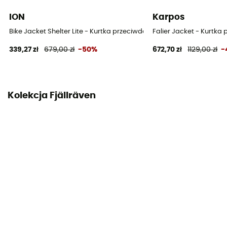
Nie
ION
Karpos
Bike Jacket Shelter Lite - Kurtka przeciwdeszczowa
Falier Jacket - Kurtk
339,27 zł
679,00 zł
-50%
672,70 zł
1129,00 zł
-
Kolekcja Fjällräven