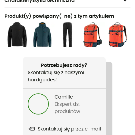
Charakterystyka techniczna
Polecane dla
Produkt(y) powiązany(-ne) z tym artykułem
Turystyka piesza / Wspinaczka / Trekking / Alpinizm /
Skialpinizm
Rodzaj
Mężczyźni
Ciężar
Potrzebujesz rady?
367 g
Skontaktuj się z naszymi
hardguides!
Nazwa produktu
Bergtagen GTX Lite Jacket
Camille
Ekspert ds.
Budowa ubrania
produktów
3 warstwy
Skontaktuj się przez e-mail
Wiatroszczelne