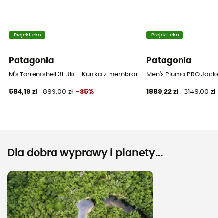
Projekt eko
Projekt eko
Patagonia
Patagonia
M's Torrentshell 3L Jkt - Kurtka z membraną meska
Men's Pluma PRO Jack
584,19 zł
899,00 zł
-35%
1889,22 zł
3149,00 zł
Dla dobra wyprawy i planety...