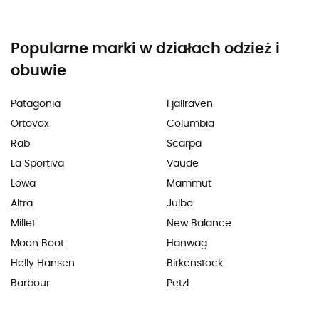
Popularne marki w działach odzież i
obuwie
Patagonia
Fjällräven
Ortovox
Columbia
Rab
Scarpa
La Sportiva
Vaude
Lowa
Mammut
Altra
Julbo
Millet
New Balance
Moon Boot
Hanwag
Helly Hansen
Birkenstock
Barbour
Petzl