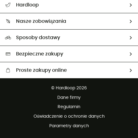
Hardloop
Śledzenie przesyłki
O nas
Zwrot artykułów i zwrot środków
Nasze zobowiązania
HardGuides
Przewodnik po rozmiarach
Nasz ślad węglowy
Ambasadorzy
Sposoby dostawy
Neutralność węglowa
Wybrane produkty eko
Bezpieczne zakupy
Proste zakupy online
Darmowa dostawa od 750 zł
© Hardloop 2026
100 dni na bezpłatny zwrot
Dane firmy
obsługi klienta
Regulamin
Oświadczenie o ochronie danych
Parametry danych