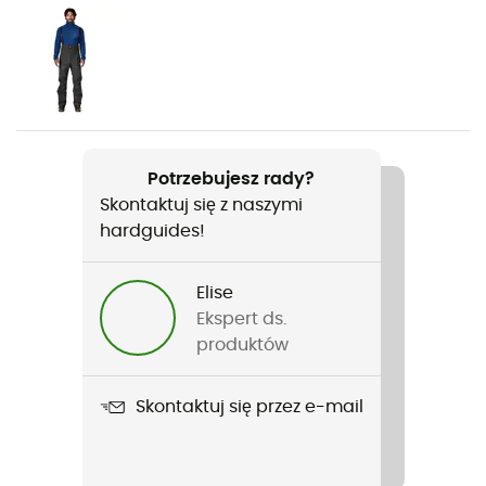
Rodzaj
Mężczyźni
Ciężar
470 g
Potrzebujesz rady?
Skontaktuj się z naszymi
Nazwa produktu
hardguides!
Men's Pluma PRO Jacket
Budowa ubrania
Elise
3 warstwy
Ekspert ds.
produktów
Membrana
Gore-Tex Pro
Skontaktuj się przez e-mail
Nieprzemakalność
Yes