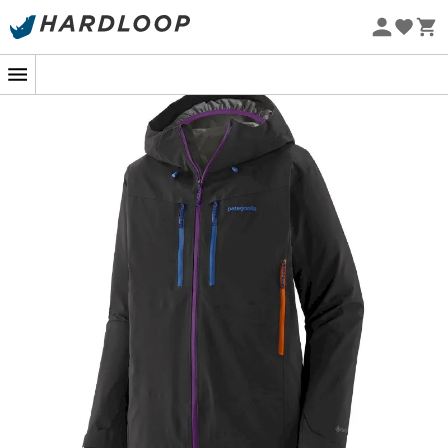
przed burzami i jest produkowana bez celowego
Letnie promocje 🔥 -5% DODATKOWO przy zakupie 2
dodawania PFAS
produktów*, kod Summer5
Kaptur kompatybilny z kaskiem z dwupunktową
Projekt eko
regulacją i blokadami sznurka Cohaesive®;
uszczelka Storm Seal zatrzymuje ciepło i blokuje
wiatr
Dwukierunkowy, wodoodporny i powlekany suwak
centralny z przodu zapewnia dostęp do pętli
asekuracyjnej, z wewnętrzną klapą
przeciwsztormową i garażem na suwak dla
komfortu przy skórze
Dwukierunkowe, wodoodporne zamki pod pachami
dla lepszej wentylacji; panele z klinami pod
pachami umożliwiają sięganie po przedmioty bez
podnoszenia kurtki
Dwie wodoodporne kieszenie na piersi, lewa