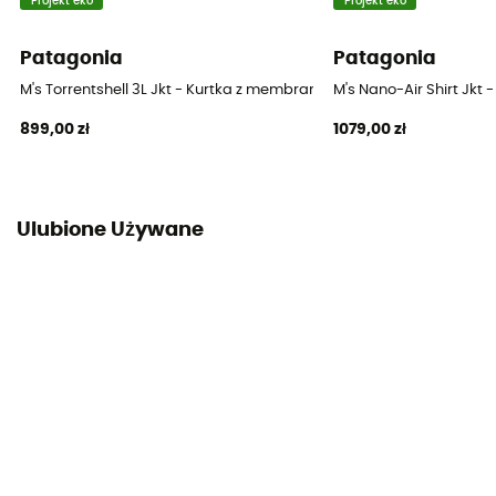
Projekt eko
Projekt eko
Patagonia
Patagonia
M's Torrentshell 3L Jkt - Kurtka z membraną meska
M's Nano-Air Shirt Jk
899,00 zł
1079,00 zł
Ulubione Używane