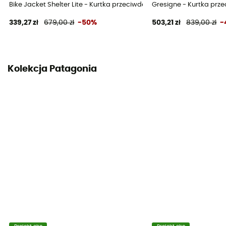
Bike Jacket Shelter Lite - Kurtka przeciwdeszczowa
Gresigne - Kurtka pr
Materiały
339,27 zł
679,00 zł
-50%
503,21 zł
839,00 zł
-
Matière extérieure : 100% nylon recyclé / Doublure :
ripstop
Reflektory RECCO®
Kolekcja Patagonia
Tak
Otwory wentylacyjne na suwak
Tak