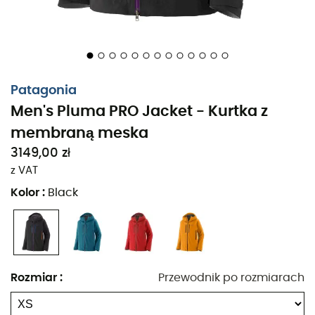
posiada wewnętrzną elastyczną kieszeń na
multimedia z zamkiem; dwie wysokie kieszenie na
ręce z wodoodpornymi zamkami pozostają poza
zasięgiem uprzęży lub pasa plecaka; jedna
wewnętrzna kieszeń po prawej i jedna wewnętrzna
kieszeń po lewej z zamkiem
Patagonia
Men's Pluma PRO Jacket - Kurtka z
Niskoprofilowe mankiety z zapięciami na rzepy z
membraną meska
taśmą stożkową i wewnętrznymi mankietami z
teksturowanego poliuretanu, które pewnie
3149,00 zł
chwytają nadgarstki lub rękawice i utrzymują
z VAT
rękawy na miejscu podczas obsługi narzędzi;
Kolor
:
Black
opadający dół zapewnia pełne pokrycie pod
uprzężą, z wbudowanym systemem blokowania
sznurka Cohaesive® do intuicyjnego użytku jedną
ręką
Rozmiar
:
Przewodnik po rozmiarach
Ukryty reflektor RECCO®; wyprodukowany w fabryce
certyfikowanej przez Fair Trade™, co oznacza, że
osoby, które wyprodukowały ten produkt, otrzymały