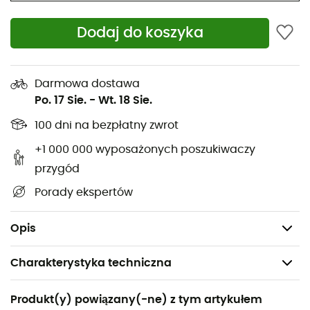
premię za swoją pracę
Dodaj do koszyka
Tkanina GORE-TEX ePE Pro 3-warstwowa, 100%
nylon z recyklingu 80 denierów, 117 g, z splotem
płóciennym, z antyrozdzieralnym tyłem i trwałą
Darmowa dostawa
powłoką hydrofobową (DWR)
Po. 17 Sie.
-
Wt. 18 Sie.
Tkanina, membrana i trwała powłoka hydrofobowa
100 dni na bezpłatny zwrot
(DWR) produkowane bez celowego dodawania
+1 000 000 wyposażonych poszukiwaczy
PFAS
przygód
Tkanina certyfikowana przez bluesign®
Porady ekspertów
Wyprodukowany w fabryce certyfikowanej przez
Fair Trade™
Opis
Charakterystyka techniczna
Polecane dla
Produkt(y) powiązany(-ne) z tym artykułem
Skituring / Alpinizm / Narty / Snowboard