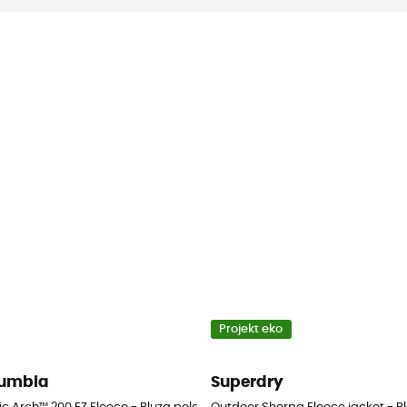
Projekt eko
umbia
Superdry