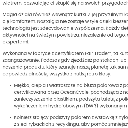
wiatrem, pozwalając ci skupić się na swoich przygodach
Magia działa również wewnątrz kurtki. Z jej przytulnym 
cię komfortem. Nostalgia nie zostaje w tyle dzięki kiesz
technologia jest zdecydowanie współczesna. Każdy det
aktywności na świeżym powietrzu, niezależnie od tego,
ekspertami.
Wykonana w fabryce z certyfikatem Fair Trade™, ta kurt
zaangażowanie. Podczas gdy zjeżdżasz po stokach lub 
noszenia produktu, który szanuje naszą planetę tak samo
odpowiedzialnością, wszystko z nutką retro klasy.
Miękka, ciepła i wiatroszczelna bluza polarowa z po
certyfikowana przez OceanCycle, pochodząca z n
zanieczyszczenie plastikiem; podszyta tafetą z poli
wykończeniem hydrofobowym (DWR) wykonanym 
Kołnierz stojący podszyty polarem z wstawką z ny
z sieci rybackich z recyklingu, aby pomóc zmniejs