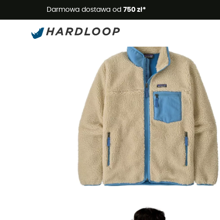
Letnie
Darmowa dostawa od
750 zł*