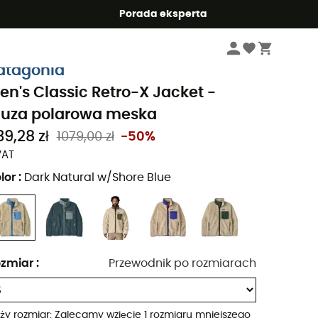
Summer5
Porada eksperta
Mężczyźni
Kurtki meskie
Bluzy polarowe meskie
atagonia
en's Classic Retro-X Jacket -
luza polarowa meska
39,28 zł
1079,00 zł
-50%
VAT
lor
:
Dark Natural w/Shore Blue
zmiar
:
Przewodnik po rozmiarach
ży rozmiar: Zalecamy wzięcie 1 rozmiaru mniejszego