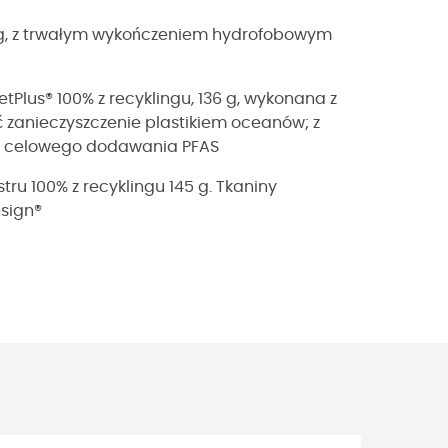
65 g, z trwałym wykończeniem hydrofobowym
lus® 100% z recyklingu, 136 g, wykonana z
ć zanieczyszczenie plastikiem oceanów; z
z celowego dodawania PFAS
tru 100% z recyklingu 145 g. Tkaniny
esign®