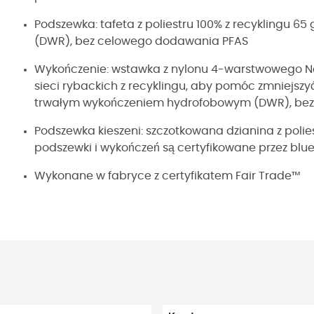
Podszewka: tafeta z poliestru 100% z recyklingu 
(DWR), bez celowego dodawania PFAS
Wykończenie: wstawka z nylonu 4-warstwowego NetP
sieci rybackich z recyklingu, aby pomóc zmniejszy
trwałym wykończeniem hydrofobowym (DWR), be
Podszewka kieszeni: szczotkowana dzianina z polies
podszewki i wykończeń są certyfikowane przez blu
Wykonane w fabryce z certyfikatem Fair Trade™