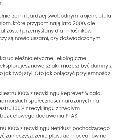
.
kołnierzem i bardziej swobodnym krojem, otula
eniom, które przypominają lata 2000, ale
al został przemyślany dla miłośników
 czy są nowicjuszami, czy doświadczonymi
ka ucieleśnia etyczne i ekologiczne
eksplorujesz nowe szlaki, możesz być dumny z
 jak twój styl. Oto jak połączyć przyjemność z
liestru 100% z recyklingu Repreve® ¼ cala,
admorskich społeczności narażonych na
estru 100% z recyklingu z trwałym
bez celowego dodawania PFAS
lonu 100% z recyklingu NetPlus® pochodzącego
zyć zanieczyszczenie plastikiem oceanów na