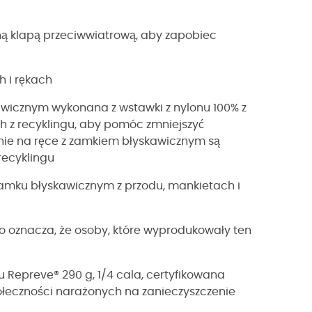
ną klapą przeciwwiatrową, aby zapobiec
 i rękach
kawicznym wykonana z wstawki z nylonu 100% z
h z recyklingu, aby pomóc zmniejszyć
enie na ręce z zamkiem błyskawicznym są
recyklingu
zamku błyskawicznym z przodu, mankietach i
o oznacza, że osoby, które wyprodukowały ten
gu Repreve® 290 g, 1/4 cala, certyfikowana
łeczności narażonych na zanieczyszczenie