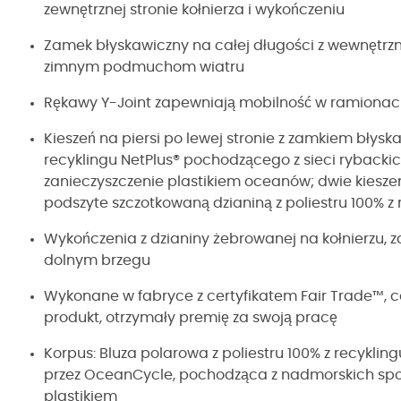
zewnętrznej stronie kołnierza i wykończeniu
Zamek błyskawiczny na całej długości z wewnętrz
zimnym podmuchom wiatru
Rękawy Y-Joint zapewniają mobilność w ramionach
Kieszeń na piersi po lewej stronie z zamkiem błys
recyklingu NetPlus® pochodzącego z sieci rybackic
zanieczyszczenie plastikiem oceanów; dwie kiesz
podszyte szczotkowaną dzianiną z poliestru 100% z 
Wykończenia z dzianiny żebrowanej na kołnierzu, 
dolnym brzegu
Wykonane w fabryce z certyfikatem Fair Trade™, c
produkt, otrzymały premię za swoją pracę
Korpus: Bluza polarowa z poliestru 100% z recyklin
przez OceanCycle, pochodząca z nadmorskich spo
plastikiem