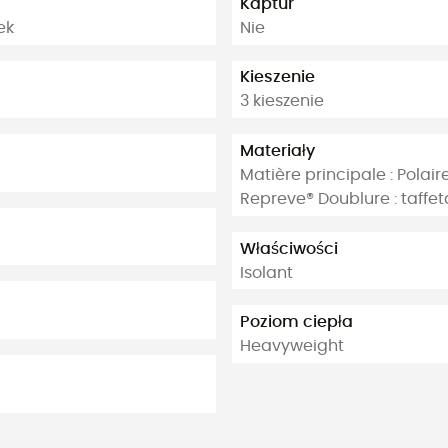
Kaptur
ek
Nie
Kieszenie
3 kieszenie
Materiały
Matière principale : Polai
Repreve® Doublure : taffet
Właściwości
Isolant
Poziom ciepła
Heavyweight