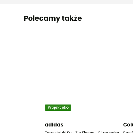
Polecamy także
Projekt eko
adidas
Col