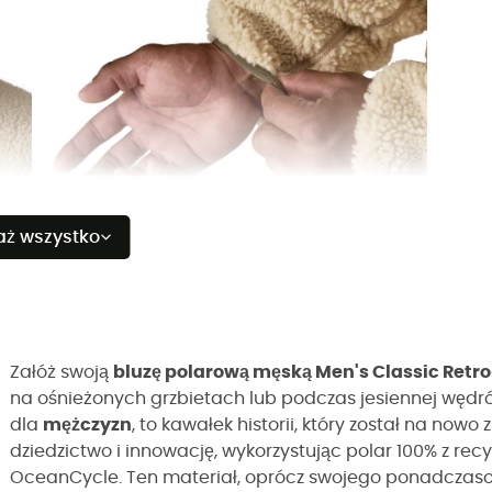
aż wszystko
Załóż swoją
bluzę polarową męską Men's Classic Retr
na ośnieżonych grzbietach lub podczas jesiennej wędrówk
dla
mężczyzn
, to kawałek historii, który został na nowo
dziedzictwo i innowację, wykorzystując polar 100% z rec
OceanCycle. Ten materiał, oprócz swojego ponadczaso