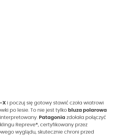
o-X
i poczuj się gotowy stawić czoła wiatrowi
i po lesie. To nie jest tylko
bluza polarowa
 zinterpretowany.
Patagonia
zdołała połączyć
yklingu Repreve®, certyfikowany przez
wego wyglądu, skutecznie chroni przed