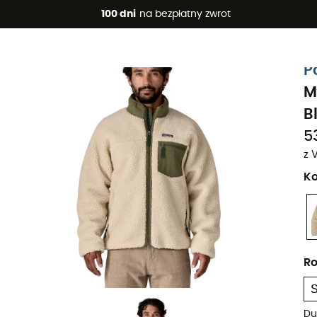
 promocje 🔥 -5% DODATKOWO przy zakupie 2 produktów*, kod 
100 dni
na bezpłatny zwrot
Projekt eko
P
M
B
5
z 
Ko
Ro
Du