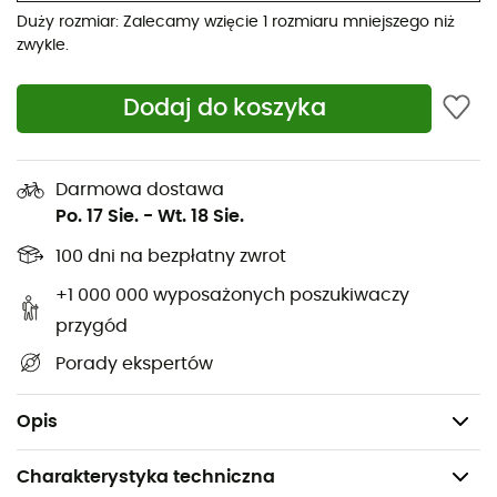
obszyciem, łatwy do założenia i zdjęcia, nawet gdy
Duży rozmiar: Zalecamy wzięcie 1 rozmiaru mniejszego niż
kurtka jest zapięta; zamek z osłoną suwaka dla
zwykle.
większego komfortu na brodzie
Techniczny, dopasowany krój zapewniający
Dodaj do koszyka
optymalny komfort pod uprzężą i plecakiem oraz
zaprojektowany z myślą o wyjątkowej swobodzie
ruchu
Darmowa dostawa
Po. 17 Sie.
-
Wt. 18 Sie.
Elegancka i pojemna kieszeń na piersi, aby mieć
niezbędne rzeczy pod ręką; służy jako worek do
100 dni na bezpłatny zwrot
przechowywania; uchwyt na karabinek
+1 000 000 wyposażonych poszukiwaczy
Elastyczny i szybkoschnący materiał Capilene®
przygód
Cool Lightweight na przedramionach, który
odprowadza pot i zwiększa elastyczność,
Porady ekspertów
umożliwiając podwinięcie rękawów
Waga: 249 g
Opis
Charakterystyka techniczna