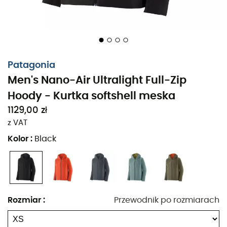
wygodny dostęp do niezbędnych rzeczy. Gotowy, aby
połączyć wydajność i komfort podczas kolejnych
eksploracji?
Matière : 100% poliester ripstop z recyklingu
Patagonia
Tkanina elastyczna, oddychająca i odporna na
Men's Nano-Air Ultralight Full-Zip
warunki atmosferyczne
Trwała powłoka hydrofobowa (DWR) wykonana bez
Hoody - Kurtka softshell meska
celowego dodawania PFAS, chroniąca przed
1129,00 zł
lekkimi opadami
z VAT
Lekka, elastyczna i oddychająca izolacja
Kolor
:
Black
FullRange™ o gramaturze 20 g/m², zapewniająca
optymalne ciepło na kapturze, ramionach, górnej
części ramion, klatce piersiowej i plecach; panele
bez izolacji na wewnętrznej stronie rękawów do
odprowadzania ciepła i zmniejszenia objętości
Rozmiar
:
Przewodnik po rozmiarach
materiału
Cienki i elastyczny kaptur z minimalistycznym