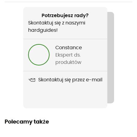
Polecane dla
Turystyka piesza / Wspinaczka / Trekking / Alpinizm
Potrzebujesz rady?
Skontaktuj się z naszymi
Rodzaj
hardguides!
Mężczyźni
Constance
Ciężar
Ekspert ds.
249 g
produktów
Nazwa produktu
Skontaktuj się przez e-mail
Men's Nano-Air Ultralight Full-Zip Hoody
Zastosowana technologia
FullRange™
Nieprzemakalność
Polecamy także
Water-repellent