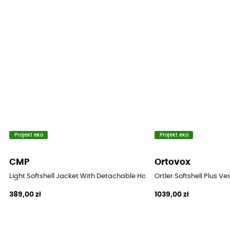
Krój
Dopasowany
Etykieta
Bluesign / Fair Trade Certified™ / PFC-Free
Kaptur
Tak
Kieszenie
1 kieszeń na piersi
Projekt eko
Projekt eko
Materiały
CMP
Ortovox
100% polyester ripstop recyclé
Light Softshell Jacket With Detachable Hood - Kurtka softshell mes
Ortler Softshell Plus V
389,00 zł
1039,00 zł