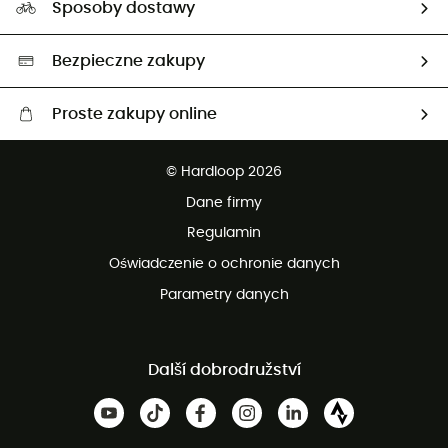
Sposoby dostawy
Neutralność węglowa
Wybrane produkty eko
Bezpieczne zakupy
Proste zakupy online
Darmowa dostawa od 750 zł
© Hardloop 2026
100 dni na bezpłatny zwrot
Dane firmy
obsługi klienta
Regulamin
Oświadczenie o ochronie danych
Parametry danych
Další dobrodružství