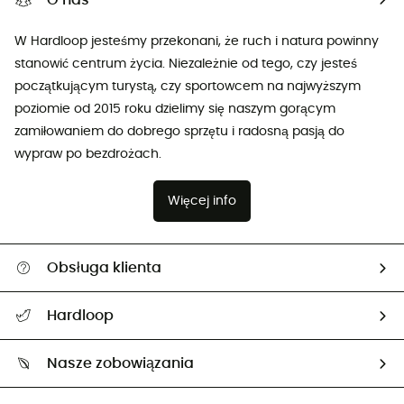
W Hardloop jesteśmy przekonani, że ruch i natura powinny
stanowić centrum życia. Niezależnie od tego, czy jesteś
początkującym turystą, czy sportowcem na najwyższym
poziomie od 2015 roku dzielimy się naszym gorącym
zamiłowaniem do dobrego sprzętu i radosną pasją do
wypraw po bezdrożach.
Więcej info
Obsługa klienta
Pomoc i kontakt
Hardloop
Śledzenie przesyłki
O nas
Zwrot artykułów i zwrot środków
Nasze zobowiązania
HardGuides
Przewodnik po rozmiarach
Nasz ślad węglowy
Ambasadorzy