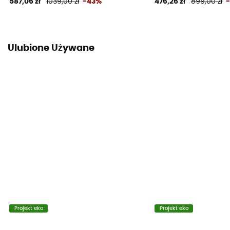
587,06 zł
1039,00 zł
-43%
476,26 zł
899,00 zł
Ulubione Używane
Projekt eko
Projekt eko