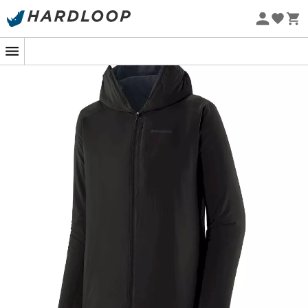
Letnie promocje 🔥 -5% DODATKOWO przy zakupie 2
ciężkości spowodowanej sprzętem?
Patagonia Men's
produktów*, kod Summer5
Nano-Air Ultralight Full-Zip Hoody
to Twój idealny
towarzysz do dynamicznych wędrówek i odważnych
Projekt eko
wspinaczek. Zaprojektowana tak, aby była lekka jak
piórko, towarzyszy Ci w najbardziej wymagających
przygodach, zapewniając jednocześnie optymalną
ochronę termiczną.
Dzięki tej kurtce nie musisz wybierać między
oddychalnością a ciepłem! Dzięki
rewolucyjnej izolacji
FullRange™
zapewnia
idealną wentylację
nawet
podczas intensywnego wysiłku, jednocześnie
zatrzymując ciepło ciała. Dzięki temu możesz cieszyć się
wyjątkową swobodą ruchu bez ryzyka przegrzania.
Na koniec, jeśli chodzi o praktyczność, Patagonia Men's
Nano-Air Ultralight Full-Zip Hoody nie uznaje
półśrodków. Jej
kompaktowy design
pozwala łatwo
schować ją do plecaka, a
sprytne kieszenie
zapewniają