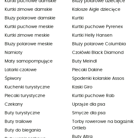
Kurtki puchowe damskie
Bluzy polarowe dziecięce
Kurtki zimowe damskie
Kalosze Aigle dziecięce
Bluzy polarowe damskie
Kurtki
Kurtki puchowe meskie
Kurtki puchowe Pyrenex
Kurtki zimowe meskie
Kurtki Helly Hansen
Bluzy polarowe meskie
Bluzy polarowe Columbia
Namioty
Czołówki Black Diamond
Maty samopompujące
Buty Meindl
Latarki czołowe
Plecaki Dakine
Śpiwory
Spodenki kolarskie Assos
Kuchenki turystyczne
Kaski Giro
Plecaki turystyczne
Kurtki puchowe Rab
Czekany
Uprzęże dla psa
Buty turystyczne
Smycze dla psa
Buty trailowe
Torby rowerowe na bagażnik
Ortlieb
Buty do biegania
Buty Altra