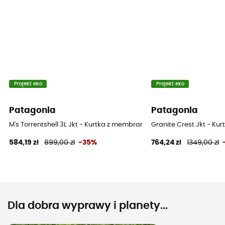
Projekt eko
Projekt eko
Patagonia
Patagonia
M's Torrentshell 3L Jkt - Kurtka z membraną meska
Granite Crest Jkt - K
584,19 zł
899,00 zł
-35%
764,24 zł
1349,00 zł
Dla dobra wyprawy i planety...