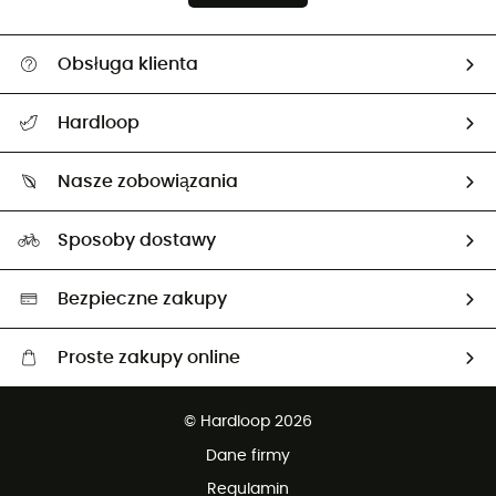
Obsługa klienta
Pomoc i kontakt
Hardloop
Śledzenie przesyłki
O nas
Zwrot artykułów i zwrot środków
Nasze zobowiązania
HardGuides
Przewodnik po rozmiarach
Nasz ślad węglowy
Ambasadorzy
Sposoby dostawy
Neutralność węglowa
Wybrane produkty eko
Bezpieczne zakupy
Proste zakupy online
Darmowa dostawa od 750 zł
© Hardloop 2026
100 dni na bezpłatny zwrot
Dane firmy
obsługi klienta
Regulamin