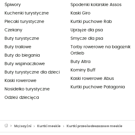
Śpiwory
Spodenki kolarskie Assos
Kuchenki turystyczne
Kaski Giro
Plecaki turystyczne
Kurtki puchowe Rab
Czekany
Uprzęże dla psa
Buty turystyczne
Smycze dla psa
Buty trailowe
Torby rowerowe na bagażnik
Ortlieb
Buty do biegania
Buty Altra
Buty wspinaczkowe
Kominy Buff
Buty turystyczne dla dzieci
Kaski rowerowe Abus
Kaski rowerowe
Kurtki puchowe Patagonia
Nosidełko turystyczne
Odzież dziecięca
Mężczyźni
Kurtki meskie
Kurtki przeciwdeszczowe meskie