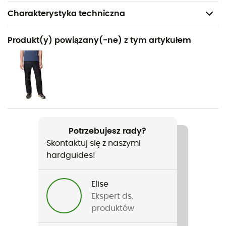
Charakterystyka techniczna
Polecane dla
Produkt(y) powiązany(-ne) z tym artykułem
Turystyka piesza / Wspinaczka / Trail / Trekking / Fast
hiking
Rodzaj
Mężczyźni
Nazwa produktu
Potrzebujesz rady?
Reign No Shine Jacket
Skontaktuj się z naszymi
hardguides!
Membrana
OutDry™ Extreme
Elise
Zastosowana technologia
Ekspert ds.
OutDry™ Extreme
produktów