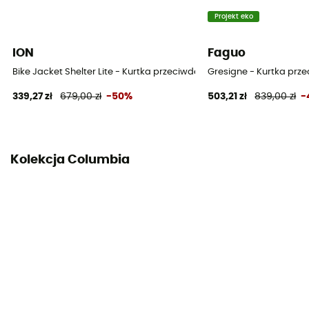
Kieszenie
Projekt eko
2 kieszenie
ION
Faguo
Materiały
[main] 100 % nylon recycled
Bike Jacket Shelter Lite - Kurtka przeciwdeszczowa
Gresigne - Kurtka pr
339,27 zł
679,00 zł
-50%
503,21 zł
839,00 zł
-
Otwory wentylacyjne na suwak
Tak
Kolekcja Columbia