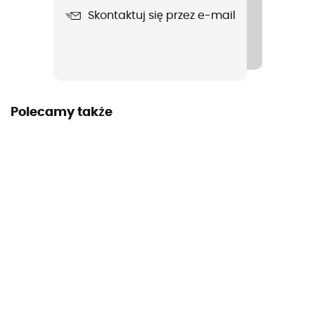
Nieprzemakalność
Skontaktuj się przez e-mail
Yes
Wiatroszczelne
Oui
Polecamy także
Krój
Standard
Etykieta
Z recyklingu / Materiał ekologiczny
Ochrona termiczna
Nie
Kaptur
Tak