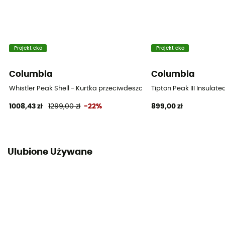
Projekt eko
Projekt eko
Columbia
Columbia
Whistler Peak Shell - Kurtka przeciwdeszczowa meska
Tipton Peak III Insula
1008,43 zł
1299,00 zł
-22%
899,00 zł
Ulubione Używane