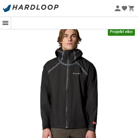
Letnie promocje 🔥 -5% DODATKOWO przy zakupie 2
produktów*, kod Summer5
-5% Extra - Kod Summer5
Projekt eko
Gotowy na wędrówkę pod kapryśnym niebem?
Reign No
Shine Jacket
od
Columbia
to
kurtka
przeciwdeszczowa
dla
mężczyzn
, która doskonale