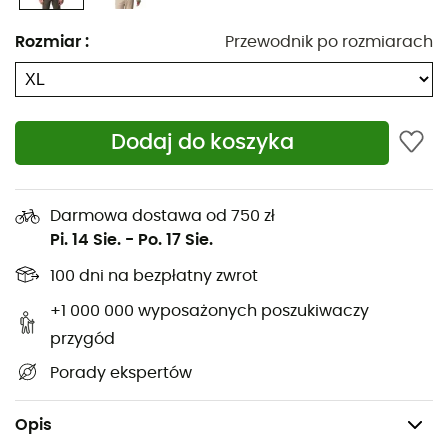
która doskonale oddaje swoją nazwę!
Rozmiar
:
Przewodnik po rozmiarach
Wykorzystuje technologię OutDry™ Extreme:
nagradzana konstrukcja wodoodporna i
oddychająca
Dodaj do koszyka
Całkowicie uszczelnione szwy
Regulowany kaptur za pomocą sznurka
Darmowa dostawa od 750 zł
Ochrona podbródka
Pi. 14 Sie.
-
Po. 17 Sie.
System wentylacji pod pachami
100 dni na bezpłatny zwrot
Centralne zamki PU z przodu i na kieszeniach
+1 000 000 wyposażonych poszukiwaczy
przygód
Regulowane mankiety
Porady ekspertów
Regulowany dół za pomocą sznurka
Tkanina zewnętrzna: 100% nylon z recyklingu
Opis