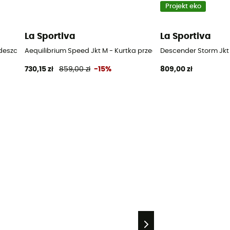
Projekt eko
La Sportiva
La Sportiva
iwdeszczowa meska
Aequilibrium Speed Jkt M - Kurtka przeciwdeszczowa meska
Descender Storm Jkt
730,15 zł
859,00 zł
-15%
809,00 zł