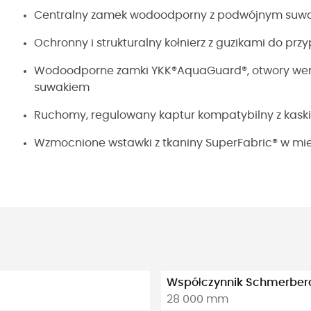
Centralny zamek wodoodporny z podwójnym suw
Ochronny i strukturalny kołnierz z guzikami do prz
Wodoodporne zamki YKK®AquaGuard®, otwory we
suwakiem
Ruchomy, regulowany kaptur kompatybilny z kask
Wzmocnione wstawki z tkaniny SuperFabric® w mie
Współczynnik Schmerber
28 000 mm