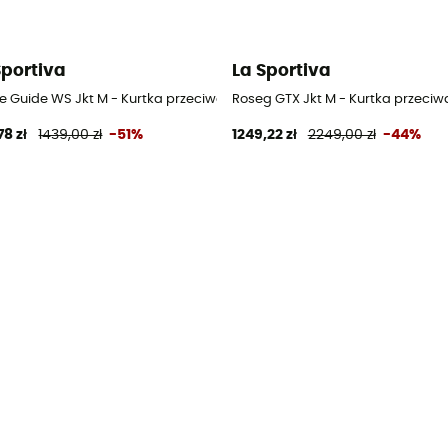
Sportiva
La Sportiva
owa meska
ne Guide WS Jkt M - Kurtka przeciwdeszczowa meska
Roseg GTX Jkt M - Kurtka przec
78 zł
1439,00 zł
-51%
1249,22 zł
2249,00 zł
-44%