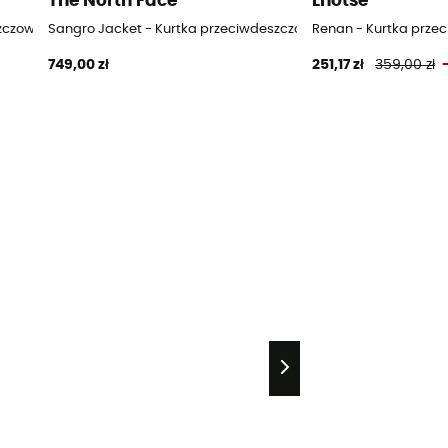
The North Face
Lhotse
szczowa meska
Sangro Jacket - Kurtka przeciwdeszczowa meska
Renan - Kurtka prz
749,00 zł
251,17 zł
359,00 zł