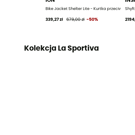
ION
INS
Bike Jacket Shelter Lite - Kurtka przeciwdesz
Shyf
339,27 zł
679,00 zł
-50%
2194
Kolekcja La Sportiva