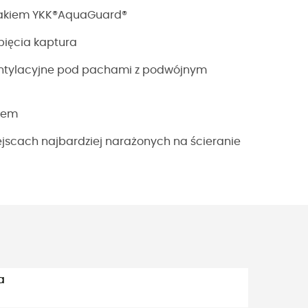
akiem YKK®AquaGuard®
ypięcia kaptura
ntylacyjne pod pachami z podwójnym
iem
jscach najbardziej narażonych na ścieranie
a