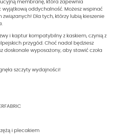
olucyjną membranę, która zapewnia
 wyjątkową oddychalność. Możesz wspinać
związanych! Dla tych, którzy lubią kieszenie
a.
szwy i kaptur kompatybilny z kaskiem, czynią z
alpejskich przygód. Choć nadal będziesz
z doskonale wyposażony, aby stawić czoła
nęła szczyty wydajności!
ERFABRIC
zężą i plecakiem