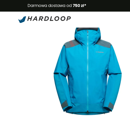
Letnie
Darmowa dostawa od
750 zł*