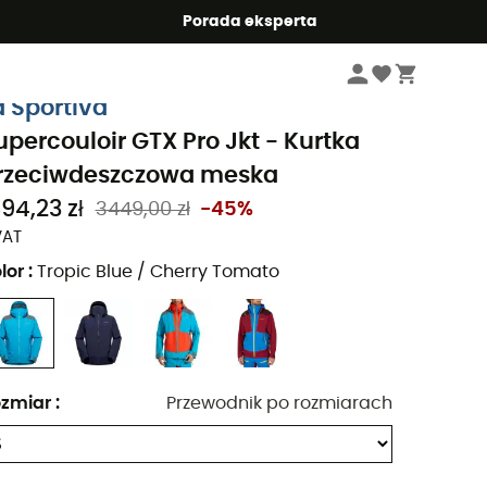
Summer5
Porada eksperta
Mężczyźni
Kurtki meskie
Kurtki przeciwdeszczowe meskie
a Sportiva
upercouloir GTX Pro Jkt - Kurtka
rzeciwdeszczowa meska
894,23 zł
3449,00 zł
-45%
VAT
lor
:
Tropic Blue / Cherry Tomato
zmiar
:
Przewodnik po rozmiarach