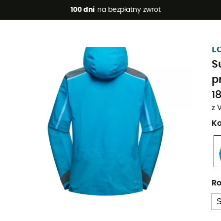
 promocje 🔥 -5% DODATKOWO przy zakupie 2 produktów*, kod 
100 dni
na bezpłatny zwrot
L
S
p
1
z 
Ko
Ro