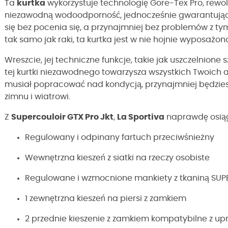
Ta
kurtka
wykorzystuje technologię Gore-Tex Pro, rew
niezawodną wodoodporność, jednocześnie gwarantując
się bez pocenia się, a przynajmniej bez problemów z tym 
tak samo jak raki, ta kurtka jest w nie hojnie wyposażon
Wreszcie, jej techniczne funkcje, takie jak uszczelnione 
tej kurtki niezawodnego towarzysza wszystkich Twoich 
musiał popracować nad kondycją, przynajmniej będzies
zimnu i wiatrowi.
Z
Supercouloir GTX Pro Jkt
,
La Sportiva
naprawdę osiąg
Regulowany i odpinany fartuch przeciwśnieżny
Wewnętrzna kieszeń z siatki na rzeczy osobiste
Regulowane i wzmocnione mankiety z tkaniną SUP
1 zewnętrzna kieszeń na piersi z zamkiem
2 przednie kieszenie z zamkiem kompatybilne z upr