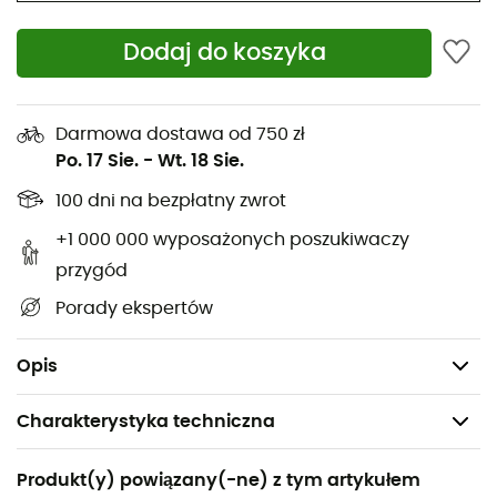
miłośników aktywności na świeżym powietrzu, którzy
pragną połączyć funkcjonalność z trwałością. Wyruszaj
Dodaj do koszyka
na kolejne odkrycia z plecakiem
Black Hole 32 L
marki
Patagonia
.
Waga: 640 g
Darmowa dostawa od 750 zł
Po. 17 Sie.
-
Wt. 18 Sie.
Fair Trade Certified
100 dni na bezpłatny zwrot
Rozciągliwe kieszenie na butelki
Oddychający panel tylny
+1 000 000 wyposażonych poszukiwaczy
Kieszeń przednia
przygód
Liczne przegródki
Porady ekspertów
Bardzo trwały, w 100% recyklingowany materiał
odporny na warunki atmosferyczne
Opis
Charakterystyka techniczna
Polecane dla
Produkt(y) powiązany(-ne) z tym artykułem
Podróże / Codzienny użytek / Rower miejski /