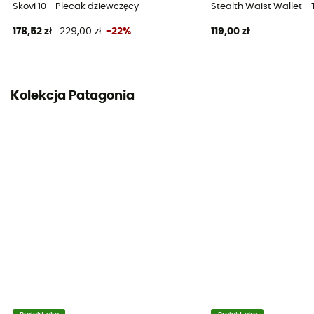
Komora na śpiwór
Skovi 10 - Plecak dziewczęcy
Stealth Waist Wallet -
Nie
178,52 zł
229,00 zł
-22%
119,00 zł
Uchwyt na czekan
Nie
Kolekcja Patagonia
Objętość
32 L
Wymiary
52 x 28 x 21 cm
Dostęp do plecaka
Góra
Cechy pasa piersiowego
Regulowana szerokość