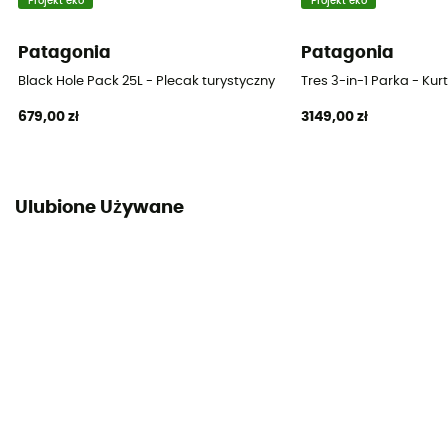
Pokrowiec na butelkę
Projekt eko
Projekt eko
Tak
Patagonia
Patagonia
Uchwyt na kask
Black Hole Pack 25L - Plecak turystyczny
Tres 3-in-1 Parka - Ku
Nie
679,00 zł
3149,00 zł
Podszewka śpiwora
100% polyester
Ulubione Używane
System noszenia
Shoulder straps
Paski kompresyjne
Nie
Komory
Kieszeń na cenne rzeczy