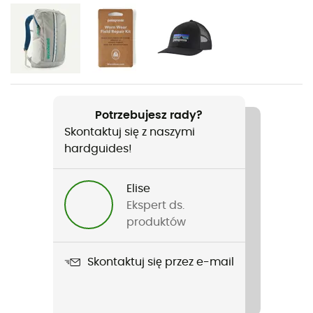
Codzienny użytek
Rodzaj
Mężczyźni / Kobiety
Ciężar
Potrzebujesz rady?
762 g
Skontaktuj się z naszymi
hardguides!
Nazwa produktu
Black Hole Pack
Elise
Plecak na linę
Ekspert ds.
Nie
produktów
Pasuje do systemu hydracyjnego
Skontaktuj się przez e-mail
Nie
Uchwyt na kijki