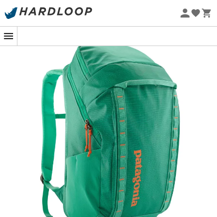
Letnie promocje 🔥 -5% DODATKOWO przy zakupie 2
produktów*, kod Summer5
Projekt eko