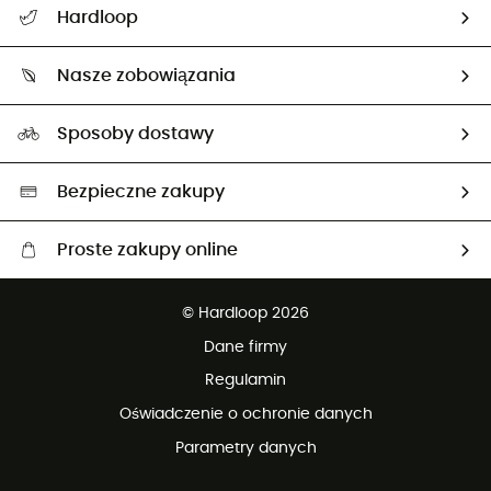
Hardloop
Śledzenie przesyłki
O nas
Zwrot artykułów i zwrot środków
Nasze zobowiązania
HardGuides
Przewodnik po rozmiarach
Nasz ślad węglowy
Ambasadorzy
Sposoby dostawy
Neutralność węglowa
Wybrane produkty eko
Bezpieczne zakupy
Proste zakupy online
Darmowa dostawa od 750 zł
© Hardloop 2026
100 dni na bezpłatny zwrot
Dane firmy
obsługi klienta
Regulamin
Oświadczenie o ochronie danych
Parametry danych