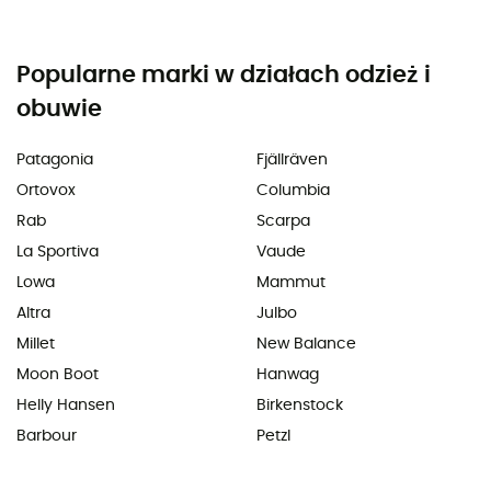
Popularne marki w działach odzież i
obuwie
Patagonia
Fjällräven
Ortovox
Columbia
Rab
Scarpa
La Sportiva
Vaude
Lowa
Mammut
Altra
Julbo
Millet
New Balance
Moon Boot
Hanwag
Helly Hansen
Birkenstock
Barbour
Petzl