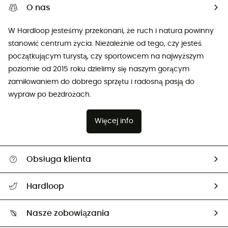
O nas
W Hardloop jesteśmy przekonani, że ruch i natura powinny
stanowić centrum życia. Niezależnie od tego, czy jesteś
początkującym turystą, czy sportowcem na najwyższym
poziomie od 2015 roku dzielimy się naszym gorącym
zamiłowaniem do dobrego sprzętu i radosną pasją do
wypraw po bezdrożach.
Więcej info
Obsługa klienta
Pomoc i kontakt
Hardloop
Śledzenie przesyłki
O nas
Zwrot artykułów i zwrot środków
Nasze zobowiązania
HardGuides
Przewodnik po rozmiarach