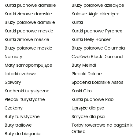
Kurtki puchowe damskie
Bluzy polarowe dziecięce
Kurtki zimowe damskie
Kalosze Aigle dziecięce
Bluzy polarowe damskie
Kurtki
Kurtki puchowe meskie
Kurtki puchowe Pyrenex
Kurtki zimowe meskie
Kurtki Helly Hansen
Bluzy polarowe meskie
Bluzy polarowe Columbia
Namioty
Czołówki Black Diamond
Maty samopompujące
Buty Meindl
Latarki czołowe
Plecaki Dakine
Śpiwory
Spodenki kolarskie Assos
Kuchenki turystyczne
Kaski Giro
Plecaki turystyczne
Kurtki puchowe Rab
Czekany
Uprzęże dla psa
Buty turystyczne
Smycze dla psa
Buty trailowe
Torby rowerowe na bagażnik
Ortlieb
Buty do biegania