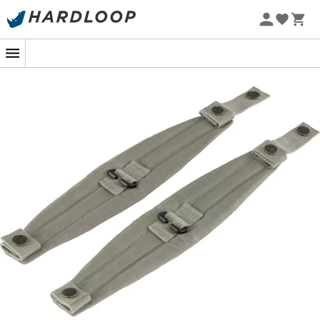
Letnie promocje 🔥 -5% DODATKOWO przy zakupie 2
produktów*, kod Summer5
-5% Extra - Kod Summer5