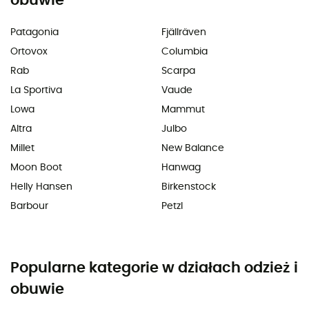
obuwie
Patagonia
Fjällräven
Ortovox
Columbia
Rab
Scarpa
La Sportiva
Vaude
Lowa
Mammut
Altra
Julbo
Millet
New Balance
Moon Boot
Hanwag
Helly Hansen
Birkenstock
Barbour
Petzl
Popularne kategorie w działach odzież i
obuwie