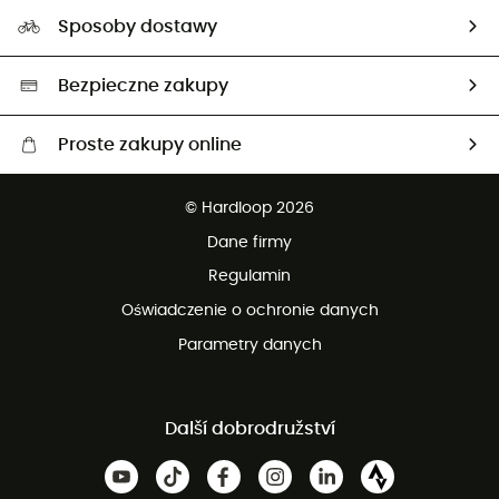
Nasz ślad węglowy
Ambasadorzy
Sposoby dostawy
Neutralność węglowa
Wybrane produkty eko
Bezpieczne zakupy
Proste zakupy online
Darmowa dostawa od 750 zł
© Hardloop 2026
100 dni na bezpłatny zwrot
Dane firmy
obsługi klienta
Regulamin
Oświadczenie o ochronie danych
Parametry danych
Další dobrodružství