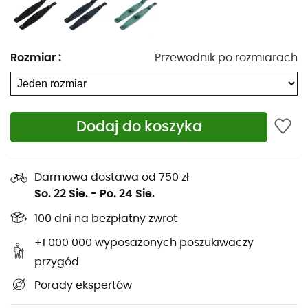
Rozmiar
:
Przewodnik po rozmiarach
Aby przenosić ciężkie ładunki w swoim
plecaku Kanken
marki
Fjällräven
, wybierz
poduszki na ramiączka
Dodaj do koszyka
Kanken Shoulder Pads
. Ten '' łatwo przymocujesz za
pomocą zatrzasków i klipsa, aby pozostał na miejscu
przez cały dzień. To niezbędny dodatek do ochrony
Darmowa dostawa od 750 zł
pleców!
So. 22 Sie.
-
Po. 24 Sie.
100 dni na bezpłatny zwrot
Materiały: 65 % poliester - 35 % bawełna
Pasuje do ramiączek Kånken o szerokości 25 mm
+1 000 000 wyposażonych poszukiwaczy
Przymocowywane za pomocą zatrzasków
przygód
Wykonane z G-1000 HeavyDuty Eco S z piankowym
Porady ekspertów
wypełnieniem