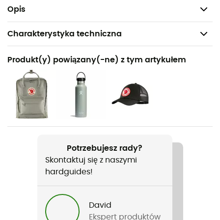
Waga: 80 g
Opis
Charakterystyka techniczna
Polecane dla
Produkt(y) powiązany(-ne) z tym artykułem
Codzienny użytek
Rodzaj
Mężczyźni / Kobiety
Nazwa produktu
Kanken Shoulder Pads
Potrzebujesz rady?
Skontaktuj się z naszymi
hardguides!
David
Ekspert produktów