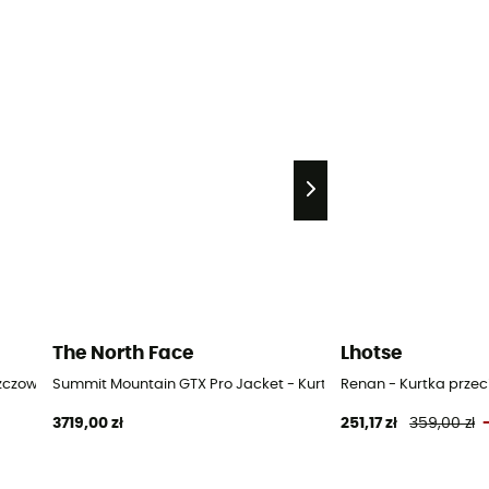
The North Face
Lhotse
szczowa meska
Summit Mountain GTX Pro Jacket - Kurtka z membraną meska
Renan - Kurtka prz
3719,00 zł
251,17 zł
359,00 zł