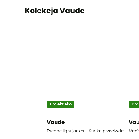
Kolekcja Vaude
Projekt eko
Pro
Vaude
Va
Escape light jacket - Kurtka przeciwdeszczo
Men'