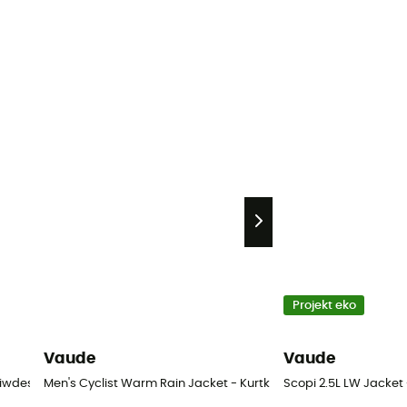
Projekt eko
Vaude
Vaude
eciwdeszczowa meska
Men's Cyclist Warm Rain Jacket - Kurtka przeciwdeszczowa 
Scopi 2.5L LW Jacke