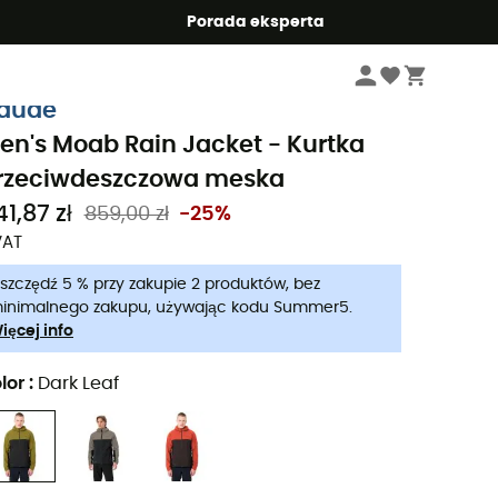
Summer5
Porada eksperta
Mężczyźni
Kurtki meskie
Kurtki przeciwdeszczowe meskie
aude
en's Moab Rain Jacket - Kurtka
rzeciwdeszczowa meska
1,87 zł
859,00 zł
-25%
VAT
szczędź 5 % przy zakupie 2 produktów, bez
inimalnego zakupu, używając kodu Summer5.
ięcej info
lor
:
Dark Leaf