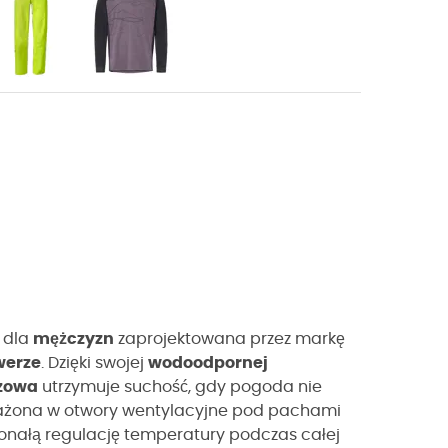
dla
mężczyzn
zaprojektowana przez markę
werze
. Dzięki swojej
wodoodpornej
czowa
utrzymuje suchość, gdy pogoda nie
ażona w otwory wentylacyjne pod pachami
konałą regulację temperatury podczas całej