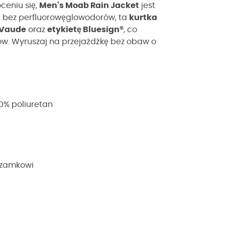
ceniu się,
Men's Moab Rain Jacket
jest
h
bez perfluorowęglowodorów, ta
kurtka
Vaude
oraz
etykietę Bluesign®
, co
ów. Wyruszaj na przejażdżkę bez obaw o
0% poliuretan
 zamkowi