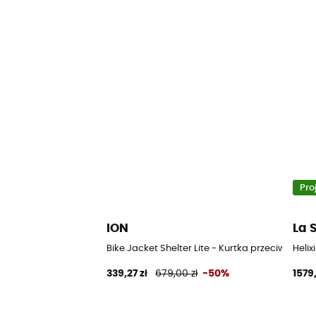
Pro
ION
La 
Bike Jacket Shelter Lite - Kurtka przeciwdesz
Helix
339,27 zł
679,00 zł
-50%
1579