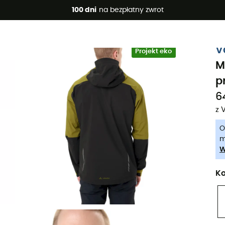
 promocje 🔥 -5% DODATKOWO przy zakupie 2 produktów*, kod 
100 dni
na bezpłatny zwrot
-5% Extra - Kod Summer5
V
Projekt eko
M
p
64
z 
O
m
W
Ko