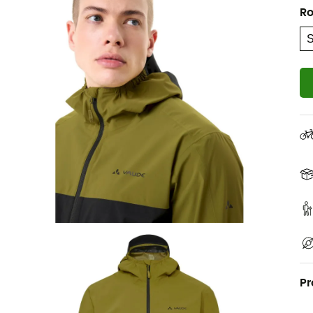
Ro
Pr