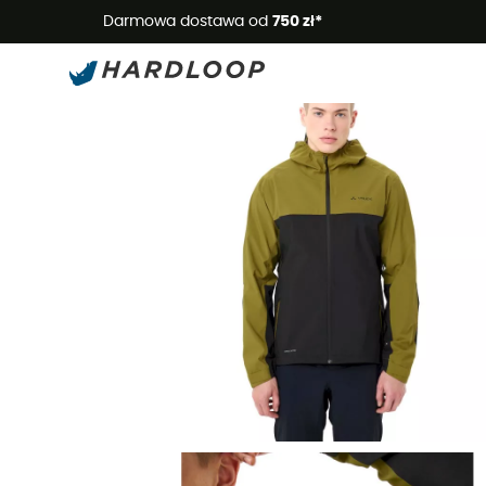
Letnie
Darmowa dostawa od
750 zł*