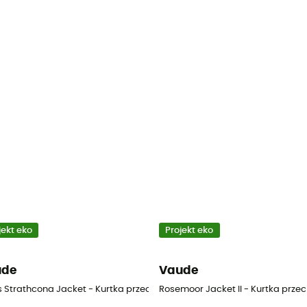
jekt eko
Projekt eko
ude
Vaude
wa meska
s Strathcona Jacket - Kurtka przeciwdeszczowa meska
Rosemoor Jacket II - Kurtka prz