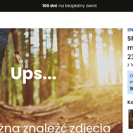
 promocje 🔥 -5% DODATKOWO przy zakupie 2 produktów*, kod 
100 dni
na bezpłatny zwrot
I
S
m
2
z 
Ups...
O
m
W
Ko
na znaleźć zdjęcia