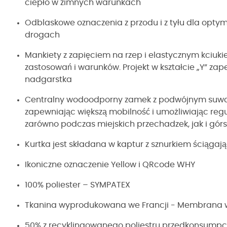
ciepło w zimnych warunkach
Odblaskowe oznaczenia z przodu i z tyłu dla opty
drogach
Mankiety z zapięciem na rzep i elastycznym kciu
zastosowań i warunków. Projekt w kształcie „Y” za
nadgarstka
Centralny wodoodporny zamek z podwójnym suwaki
zapewniając większą mobilność i umożliwiając regu
zarówno podczas miejskich przechadzek, jak i gór
Kurtka jest składana w kaptur z sznurkiem ściąga
Ikoniczne oznaczenie Yellow i QRcode WHY
100% poliester – SYMPATEX
Tkanina wyprodukowana we Francji - Membrana
50% z recyklingowanego poliestru przedkonsump