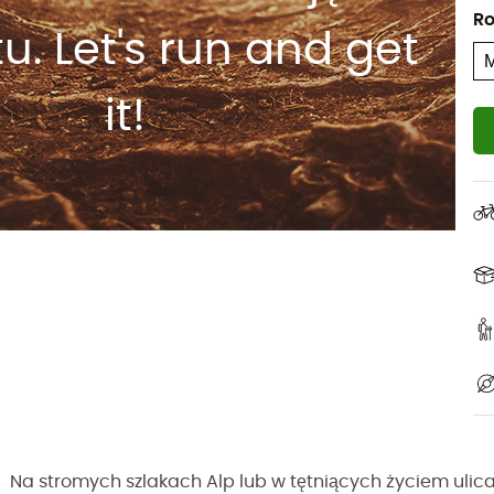
Ro
u. Let's run and get
it!
Na stromych szlakach Alp lub w tętniących życiem ulicac