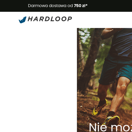
Letnie
Darmowa dostawa od
750 zł*
Nie moż