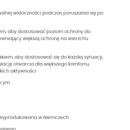
malnej widoczności podczas poruszania się po
kiem, aby dostosować poziom ochrony do
pewniający większą ochronę na wierzchu
em, aby dostosować się do każdej sytuacji,
lację otwarcia dla większego komfortu,
skich aktywności
jącym
 wyprodukowana w Niemczech
cyjnego