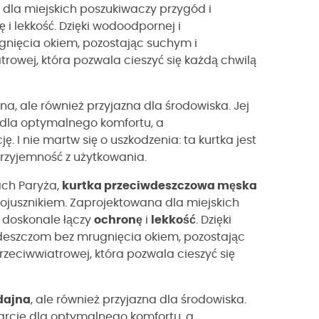
dla miejskich poszukiwaczy przygód i
 i lekkość. Dzięki wodoodpornej i
gnięcia okiem, pozostając suchym i
trowej, która pozwala cieszyć się każdą chwilą
na, ale również przyjazna dla środowiska. Jej
 dla optymalnego komfortu, a
 I nie martw się o uszkodzenia: ta kurtka jest
przyjemność z użytkowania.
ach Paryża,
kurtka przeciwdeszczowa męska
jusznikiem. Zaprojektowana dla miejskich
, doskonale łączy
ochronę
i
lekkość
. Dzięki
a deszczom bez mrugnięcia okiem, pozostając
rzeciwwiatrowej, która pozwala cieszyć się
dajna
, ale również przyjazna dla środowiska.
arcie dla optymalnego komfortu, a