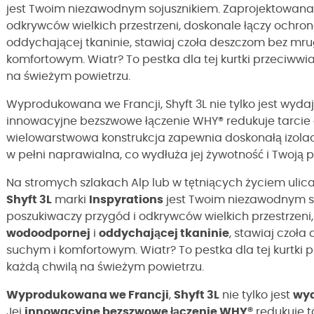
jest Twoim niezawodnym sojusznikiem. Zaprojektowana 
odkrywców wielkich przestrzeni, doskonale łączy ochronę
oddychającej tkaninie, stawiaj czoła deszczom bez mru
komfortowym. Wiatr? To pestka dla tej kurtki przeciwwia
na świeżym powietrzu.
Wyprodukowana we Francji, Shyft 3L nie tylko jest wydaj
innowacyjne bezszwowe łączenie WHY® redukuje tarcie
wielowarstwowa konstrukcja zapewnia doskonałą izolację.
w pełni naprawialna, co wydłuża jej żywotność i Twoją 
Na stromych szlakach Alp lub w tętniących życiem ulic
Shyft 3L
marki
Inspyrations
jest Twoim niezawodnym so
poszukiwaczy przygód i odkrywców wielkich przestrzeni
wodoodpornej
i
oddychającej tkaninie
, stawiaj czoł
suchym i komfortowym. Wiatr? To pestka dla tej kurtki p
każdą chwilą na świeżym powietrzu.
Wyprodukowana we Francji
,
Shyft 3L
nie tylko jest
wy
Jej
innowacyjne bezszwowe łączenie WHY®
redukuje t