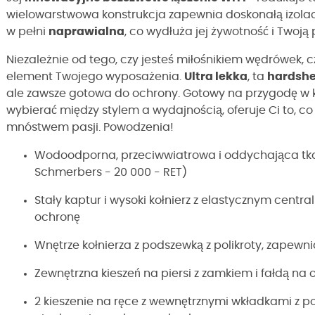
wielowarstwowa konstrukcja zapewnia doskonałą izolację.
w pełni
naprawialna
, co wydłuża jej żywotność i Twoją
Niezależnie od tego, czy jesteś miłośnikiem wędrówek, 
element Twojego wyposażenia.
Ultra lekka
, ta
hardshe
ale zawsze gotowa do ochrony. Gotowy na przygodę w k
wybierać między stylem a wydajnością, oferuje Ci to, co
mnóstwem pasji. Powodzenia!
Wodoodporna, przeciwwiatrowa i oddychająca t
Schmerbers - 20 000 - RET)
Stały kaptur i wysoki kołnierz z elastycznym cent
ochronę
Wnętrze kołnierza z podszewką z polikroty, zapewni
Zewnętrzna kieszeń na piersi z zamkiem i fałdą n
2 kieszenie na ręce z wewnętrznymi wkładkami z po