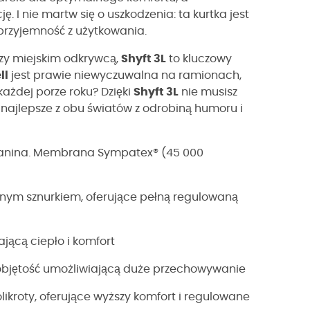
 I nie martw się o uszkodzenia: ta kurtka jest
 przyjemność z użytkowania.
czy miejskim odkrywcą,
Shyft 3L
to kluczowy
ll
jest prawie niewyczuwalna na ramionach,
ażdej porze roku? Dzięki
Shyft 3L
nie musisz
 najlepsze z obu światów z odrobiną humoru i
kanina. Membrana Sympatex® (45 000
ralnym sznurkiem, oferujące pełną regulowaną
ającą ciepło i komfort
a objętość umożliwiającą duże przechowywanie
likroty, oferujące wyższy komfort i regulowane