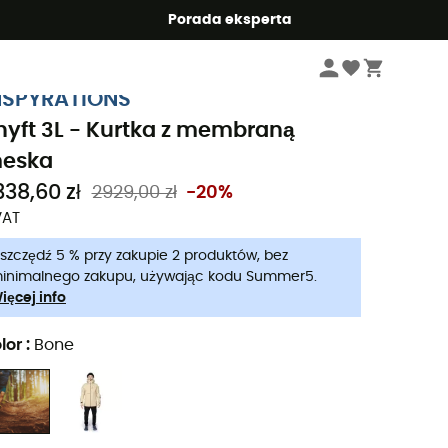
Summer5
Porada eksperta
Mężczyźni
Kurtki meskie
Kurtki przeciwdeszczowe meskie
NSPYRATIONS
hyft 3L - Kurtka z membraną
eska
338,60 zł
2929,00 zł
-20%
VAT
szczędź 5 % przy zakupie 2 produktów, bez
inimalnego zakupu, używając kodu Summer5.
ięcej info
lor
:
Bone