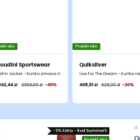
jekt eko
Projekt eko
oudini Sportswear
Quiksilver
narty biegowe meska
all in Jacket - Kurtka zimowa meska
Live For The Dream - Kurtka 
842,44 zł
3359,00 zł
-45%
498,61 zł
629,00 zł
-20%
-5% Extra - Kod Summer5
O
Projekt eko