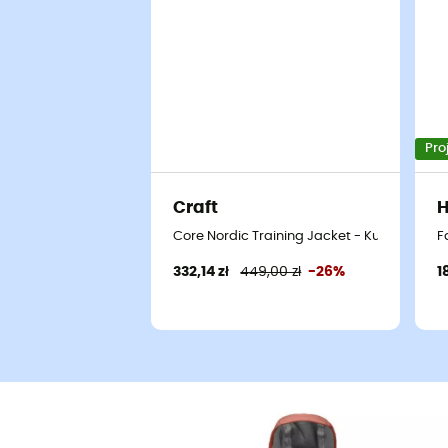
Pro
Craft
H
Core Nordic Training Jacket - Kurtka na 
F
332,14 zł
449,00 zł
-26%
1