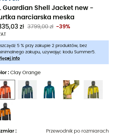
L Guardian Shell Jacket new -
urtka narciarska meska
335,03 zł
3799,00 zł
-39%
VAT
szczędź 5 % przy zakupie 2 produktów, bez
inimalnego zakupu, używając kodu Summer5.
ięcej info
lor
:
Clay Orange
zmiar
:
Przewodnik po rozmiarach