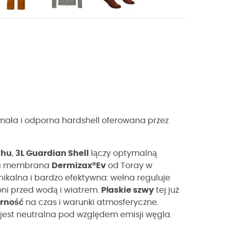
mała i odporna hardshell oferowana przez
chu
,
3L Guardian Shell
łączy optymalną
jna membrana
Dermizax®Ev
od Toray w
nikalna i bardzo efektywna: wełna reguluje
ni przed wodą i wiatrem.
Płaskie szwy
tej już
rność
na czas i warunki atmosferyczne.
 jest neutralna pod względem emisji węgla.