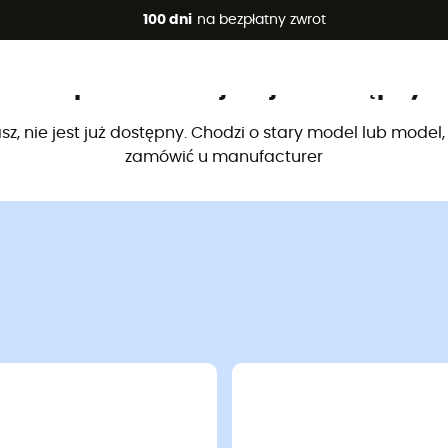
 promocje 🔥 -5% DODATKOWO przy zakupie 2 produktów*, kod 
100 dni
na bezpłatny zwrot
Ten produkt nie jest już dostępny
sz, nie jest już dostępny. Chodzi o stary model lub model
zamówić u manufacturer