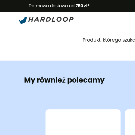
Letnie
Darmowa dostawa od
750 zł*
Produkt, którego szuka
My również polecamy