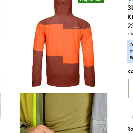
3
K
2
z 
O
m
W
Ko
Ro