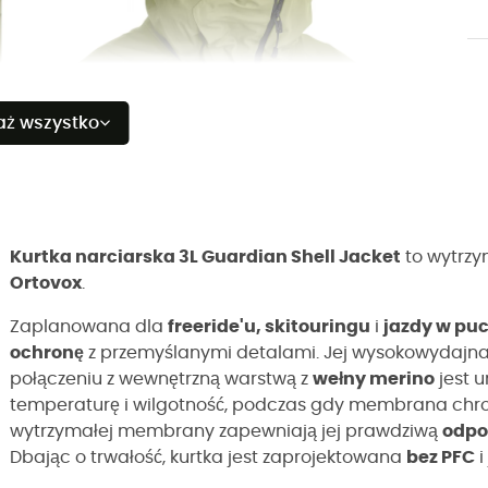
aż wszystko
Kurtka narciarska 3L Guardian Shell Jacket
to wytrzy
Ortovox
.
Zaplanowana dla
freeride'u, skitouringu
i
jazdy w pu
ochronę
z przemyślanymi detalami. Jej wysokowyda
połączeniu z wewnętrzną warstwą z
wełny merino
jest u
temperaturę i wilgotność, podczas gdy membrana chro
wytrzymałej membrany zapewniają jej prawdziwą
odpo
Dbając o trwałość, kurtka jest zaprojektowana
bez PFC
i