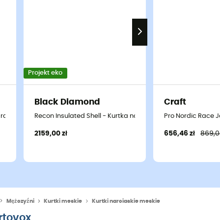
Projekt eko
Black Diamond
Craft
narciarska meska
Recon Insulated Shell - Kurtka narciarska meska
Pro Nordic Race 
2159,00 zł
656,46 zł
869,0
Mężczyźni
Kurtki meskie
Kurtki narciaskie meskie
rtovox