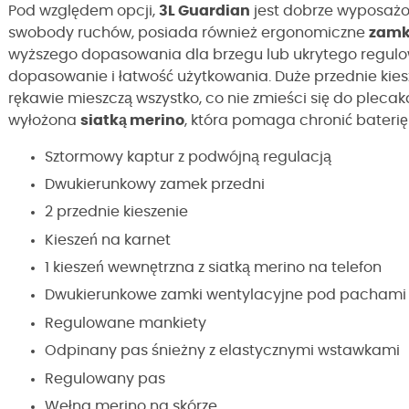
Pod względem opcji,
3L Guardian
jest dobrze wyposażon
swobody ruchów, posiada również ergonomiczne
zamk
wyższego dopasowania dla brzegu lub ukrytego regul
dopasowanie i łatwość użytkowania. Duże przednie kies
rękawie mieszczą wszystko, co nie zmieści się do pleca
wyłożona
siatką merino
, która pomaga chronić baterię
Sztormowy kaptur z podwójną regulacją
Dwukierunkowy zamek przedni
2 przednie kieszenie
Kieszeń na karnet
1 kieszeń wewnętrzna z siatką merino na telefon
Dwukierunkowe zamki wentylacyjne pod pachami
Regulowane mankiety
Odpinany pas śnieżny z elastycznymi wstawkami
Regulowany pas
Wełna merino na skórze