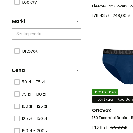
Kobiety
176,43 zł
249,00 zł
Marki
Ortovox
Cena
50 zł - 75 zł
Projekt eko
75 zł - 100 zł
-5% Extra - Kod S
100 zł - 125 zł
Ortovox
125 zł - 150 zł
143,11 zł
179,00 zł
-
150 zł - 200 zł