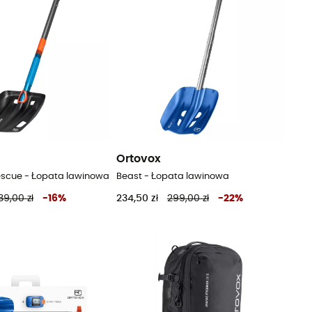
Ortovox
escue - Łopata lawinowa
Beast - Łopata lawinowa
39,00 zł
-
16
%
234,50 zł
299,00 zł
-
22
%