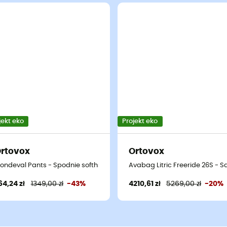
jekt eko
Projekt eko
rtovox
Ortovox
g
ondeval Pants - Spodnie softhsell damskie
Avabag Litric Freeride 26S - S
64,24 zł
1349,00 zł
-43%
4210,61 zł
5269,00 zł
-20%