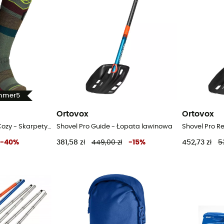
ummer5
Ortovox
Ortovox
Freeride Long Socks Cozy - Skarpety narciarskie meskie
Shovel Pro Guide - Łopata lawinowa
Shovel Pro R
-
40
%
381,58 zł
449,00 zł
-
15
%
452,73 zł
5