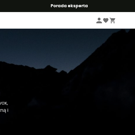
Summer5
Porada eksperta
vox,
ną i