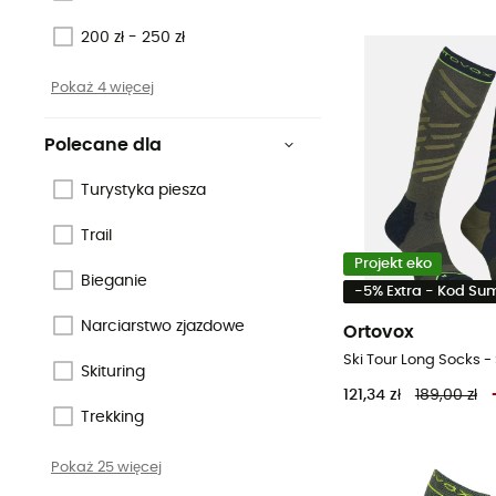
200 zł - 250 zł
Pokaż 4 więcej
Polecane dla
Turystyka piesza
Trail
Projekt eko
Bieganie
-5% Extra - Kod S
Narciarstwo zjazdowe
Ortovox
Skituring
121,34 zł
189,00 zł
Trekking
Pokaż 25 więcej