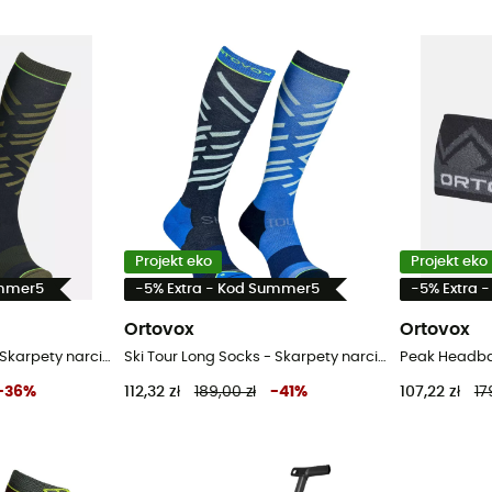
Projekt eko
Projekt eko
ummer5
-5% Extra - Kod Summer5
-5% Extra 
Ortovox
Ortovox
Ski Tour Long Socks - Skarpety narciarskie meskie
Ski Tour Long Socks - Skarpety narciarskie meskie
Peak Headba
-
36
%
112,32 zł
189,00 zł
-
41
%
107,22 zł
17