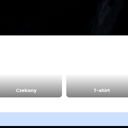
Czekany
T-shirt