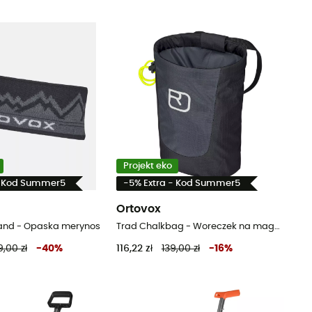
Projekt eko
- Kod Summer5
-5% Extra - Kod Summer5
Ortovox
nd - Opaska merynos
Trad Chalkbag - Woreczek na magnezję
9,00 zł
-
40
%
116,22 zł
139,00 zł
-
16
%