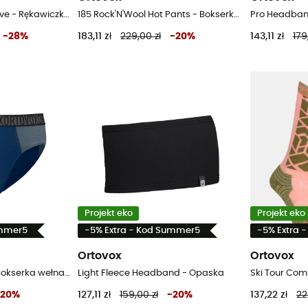
Fleece Grid Cover Glove - Rękawiczki trekkingowe meskie
185 Rock'N'Wool Hot Pants - Bokserka wełna merynosów
Pro Headban
-
28
%
183,11 zł
229,00 zł
-
20
%
143,11 zł
179
Projekt eko
Projekt eko
ummer5
-5% Extra - Kod Summer5
-5% Extra 
Ortovox
Ortovox
150 Essential Briefs - Bokserka wełna merynosów
Light Fleece Headband - Opaska
20
%
127,11 zł
159,00 zł
-
20
%
137,22 zł
22