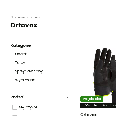
Ortovox
Marki
Ortovox
Kategorie
Odzież
Torby
Sprzęt lawinowy
Wyprzedaż
Rodzaj
Projekt eko
-5% Extra - Kod S
Mężczyźni
Ortovox