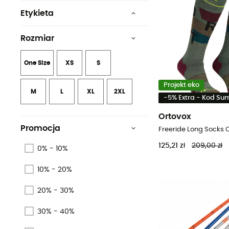
Etykieta
Sans PFC
Rozmiar
PFC-Free
One Size
XS
S
Bawełna ekologiczna
Projekt eko
Bluesign
M
L
XL
2XL
-5% Extra - Kod S
Z recyklingu
Ortovox
Promocja
Beta-Sun by SÜDWOLLE
Group©
125,21 zł
209,00 zł
0% - 10%
Pokaż 6 więcej
10% - 20%
20% - 30%
30% - 40%