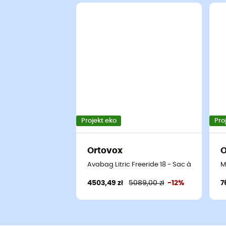
Projekt eko
Pro
Ortovox
O
Avabag Litric Freeride 18 - Sac à dos airba
M
4503,49 zł
5089,00 zł
-12%
7