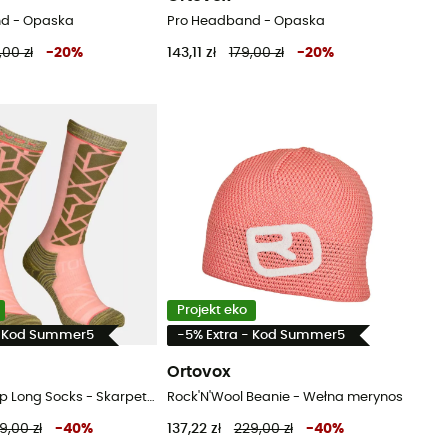
d - Opaska
Pro Headband - Opaska
,00 zł
-
20
%
143,11 zł
179,00 zł
-
20
%
Projekt eko
- Kod Summer5
-5% Extra - Kod Summer5
Ortovox
Ski Tour Comp Long Socks - Skarpety z wełny Merino® męskie
Rock'N'Wool Beanie - Wełna merynos
9,00 zł
-
40
%
137,22 zł
229,00 zł
-
40
%