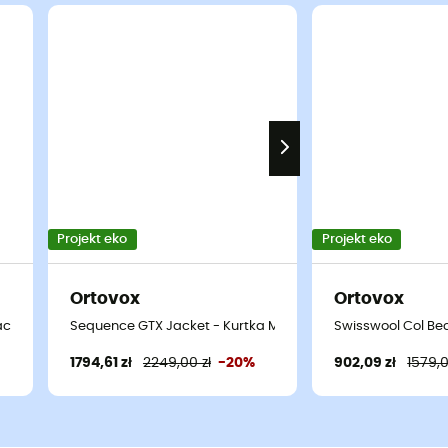
Projekt eko
Projekt eko
Ortovox
Ortovox
ac à dos airbag
Sequence GTX Jacket - Kurtka MTB damska
Swisswool Col Bec
1794,61 zł
2249,00 zł
-20%
902,09 zł
1579,0