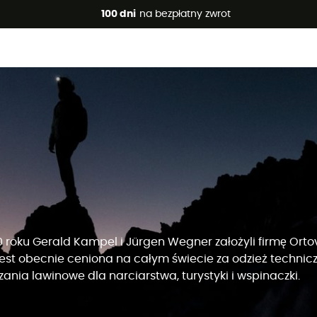
 promocje 🔥 -5% DODATKOWO przy zakupie 2 produktów*, kod 
100 dni
na bezpłatny zwrot
 roku Gerald Kampel i Jürgen Wegner założyli firmę Orto
jest obecnie ceniona na całym świecie za odzież technicz
zania lawinowe dla narciarstwa, turystyki i wspinaczki.