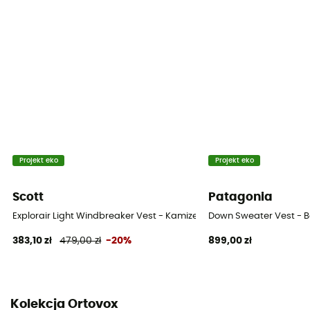
Projekt eko
Projekt eko
Scott
Patagonia
Explorair Light Windbreaker Vest - Kamizelka meska
Down Sweater Vest - 
383,10 zł
479,00 zł
-20%
899,00 zł
Kolekcja Ortovox