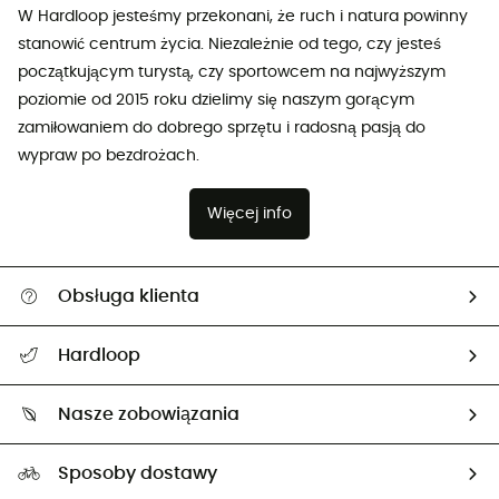
W Hardloop jesteśmy przekonani, że ruch i natura powinny
stanowić centrum życia. Niezależnie od tego, czy jesteś
początkującym turystą, czy sportowcem na najwyższym
poziomie od 2015 roku dzielimy się naszym gorącym
zamiłowaniem do dobrego sprzętu i radosną pasją do
wypraw po bezdrożach.
Więcej info
Obsługa klienta
Pomoc i kontakt
Hardloop
Śledzenie przesyłki
O nas
Zwrot artykułów i zwrot środków
Nasze zobowiązania
HardGuides
Przewodnik po rozmiarach
Nasz ślad węglowy
Ambasadorzy
Sposoby dostawy
Neutralność węglowa