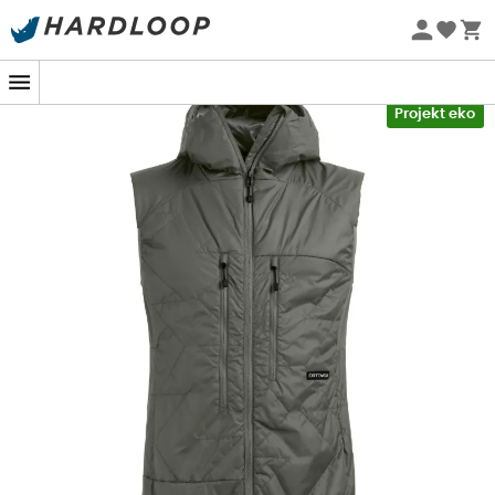
Letnie promocje 🔥 -5% DODATKOWO przy zakupie 2
produktów*, kod Summer5
Nowość
-5% Extra - Kod Summer5
Projekt eko