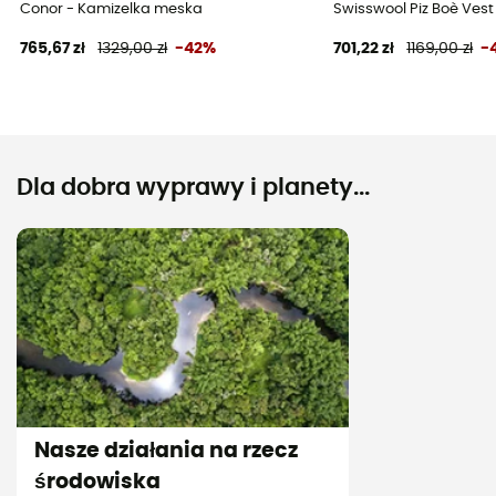
Conor - Kamizelka meska
Swisswool Piz Boè Ves
765,67 zł
1329,00 zł
-42%
701,22 zł
1169,00 zł
-
Dla dobra wyprawy i planety...
Nasze działania na rzecz
środowiska