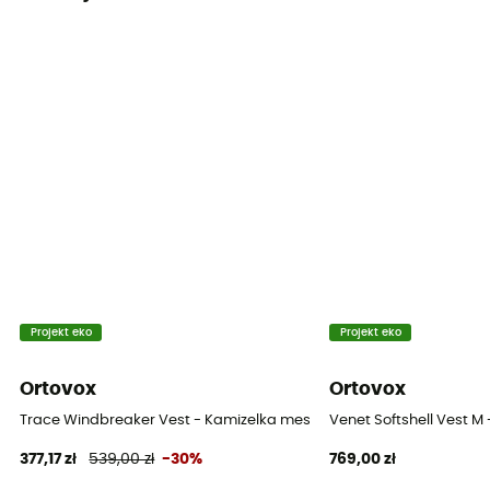
Projekt eko
Projekt eko
Ortovox
Ortovox
Trace Windbreaker Vest - Kamizelka meska
Venet Softshell Vest M
377,17 zł
539,00 zł
-30%
769,00 zł