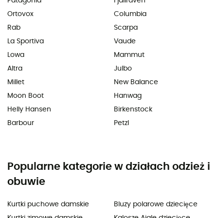
Patagonia
Fjällräven
Ortovox
Columbia
Rab
Scarpa
La Sportiva
Vaude
Lowa
Mammut
Altra
Julbo
Millet
New Balance
Moon Boot
Hanwag
Helly Hansen
Birkenstock
Barbour
Petzl
Popularne kategorie w działach odzież i
obuwie
Kurtki puchowe damskie
Bluzy polarowe dziecięce
Kurtki zimowe damskie
Kalosze Aigle dziecięce