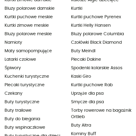
Bluzy polarowe damskie
Kurtki
Kurtki puchowe meskie
Kurtki puchowe Pyrenex
Kurtki zimowe meskie
Kurtki Helly Hansen
Bluzy polarowe meskie
Bluzy polarowe Columbia
Namioty
Czołówki Black Diamond
Maty samopompujące
Buty Meindl
Latarki czołowe
Plecaki Dakine
Śpiwory
Spodenki kolarskie Assos
Kuchenki turystyczne
Kaski Giro
Plecaki turystyczne
Kurtki puchowe Rab
Czekany
Uprzęże dla psa
Buty turystyczne
Smycze dla psa
Buty trailowe
Torby rowerowe na bagażnik
Ortlieb
Buty do biegania
Buty Altra
Buty wspinaczkowe
Kominy Buff
Buty turystyczne dla dzieci