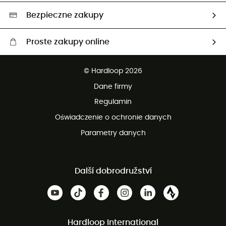
Wybrane produkty eko
Bezpieczne zakupy
Proste zakupy online
Darmowa dostawa od 750 zł
© Hardloop 2026
100 dni na bezpłatny zwrot
Dane firmy
obsługi klienta
Regulamin
Oświadczenie o ochronie danych
Parametry danych
Další dobrodružství
Hardloop International