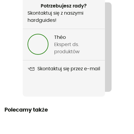
Turystyka piesza / Narciarstwo zjazdowe / Skituring /
Potrzebujesz rady?
Codzienny użytek / Narty / Narty biegowe / Sporty
Skontaktuj się z naszymi
zimowe
hardguides!
Rodzaj
Théo
Mężczyźni
Ekspert ds.
produktów
Ciężar
255 g
Skontaktuj się przez e-mail
Nazwa produktu
Venet Swisswool 60 Vest M
Etykieta
Z recyklingu
Polecamy także
Materiały
100 % poliamid z recyklingu