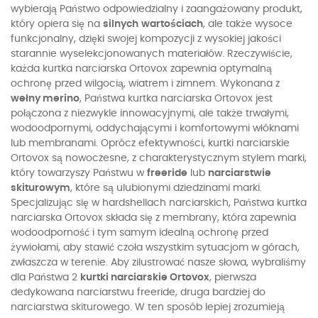
wybierają Państwo odpowiedzialny i zaangażowany produkt,
który opiera się na
silnych
wartościach
, ale także wysoce
funkcjonalny, dzięki swojej kompozycji z wysokiej jakości
starannie wyselekcjonowanych materiałów. Rzeczywiście,
każda kurtka narciarska Ortovox zapewnia optymalną
ochronę przed wilgocią, wiatrem i zimnem. Wykonana z
wełny merino
, Państwa kurtka narciarska Ortovox jest
połączona z niezwykle innowacyjnymi, ale także trwałymi,
wodoodpornymi, oddychającymi i komfortowymi włóknami
lub membranami. Oprócz efektywności, kurtki narciarskie
Ortovox są nowoczesne, z charakterystycznym stylem marki,
który towarzyszy Państwu w
freeride
lub
narciarstwie
skiturowym
, które są ulubionymi dziedzinami marki.
Specjalizując się w hardshellach narciarskich, Państwa kurtka
narciarska Ortovox składa się z membrany, która zapewnia
wodoodporność i tym samym idealną ochronę przed
żywiołami, aby stawić czoła wszystkim sytuacjom w górach,
zwłaszcza w terenie. Aby zilustrować nasze słowa, wybraliśmy
dla Państwa 2
kurtki narciarskie Ortovox
, pierwsza
dedykowana narciarstwu freeride, druga bardziej do
narciarstwa skiturowego. W ten sposób lepiej zrozumieją