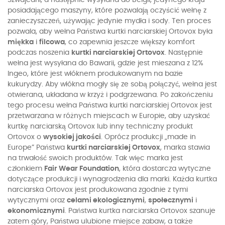
posiadającego maszyny, które pozwalają oczyścić wełnę z
zanieczyszczeń, używając jedynie mydła i sody. Ten proces
pozwala, aby wełna Państwa kurtki narciarskiej Ortovox była
miękka
i
filcowa
, co zapewnia jeszcze większy komfort
podczas noszenia
kurtki narciarskiej Ortovox
. Następnie
wełna jest wysyłana do Bawarii, gdzie jest mieszana z 12%
Ingeo, które jest włóknem produkowanym na bazie
kukurydzy. Aby włókna mogły się ze sobą połączyć, wełna jest
otwierana, układana w krzyż i podgrzewana. Po zakończeniu
tego procesu wełna Państwa kurtki narciarskiej Ortovox jest
przetwarzana w różnych miejscach w Europie, aby uzyskać
kurtkę narciarską Ortovox lub inny techniczny produkt
Ortovox o
wysokiej jakości
. Oprócz produkcji „made in
Europe” Państwa
kurtki narciarskiej Ortovox
, marka stawia
na trwałość swoich produktów. Tak więc marka jest
członkiem
Fair Wear Foundation
, która dostarcza wytyczne
dotyczące produkcji i wynagrodzenia dla marki. Każda kurtka
narciarska Ortovox jest produkowana zgodnie z tymi
wytycznymi oraz
celami ekologicznymi
,
społecznymi
i
ekonomicznymi
. Państwa kurtka narciarska Ortovox szanuje
zatem góry, Państwa ulubione miejsce zabaw, a także