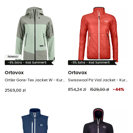
Nowość
-5% Extra - Kod Summer5
-5% Extra - Kod Summer5
Ortovox
Ortovox
Ortler Gore-Tex Jacket W - Kurtka narciarska damska
Swisswool Piz Vial Jacket - Kurtka z wełny Merino® damska
854,24 zł
1529,00 zł
-
44
%
2569,00 zł