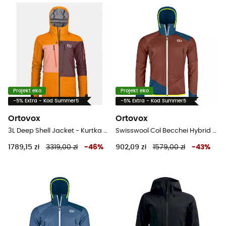
Projekt eko
Projekt eko
-5% Extra - Kod Summer5
-5% Extra - Kod Summer5
Ortovox
Ortovox
3L Deep Shell Jacket - Kurtka narciarska damska
Swisswool Col Becchei Hybrid Jacket - Kurtka softshell meska
1789,15 zł
3319,00 zł
-
46
%
902,09 zł
1579,00 zł
-
43
%