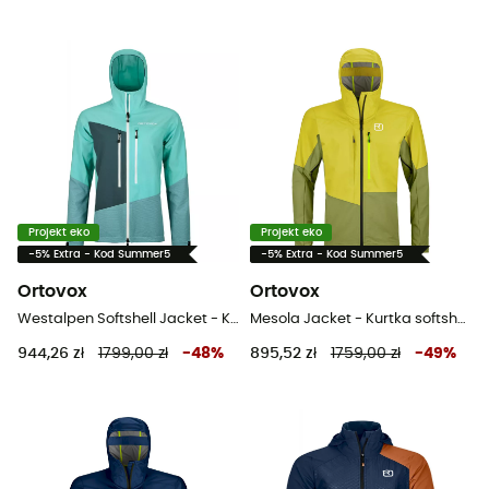
Projekt eko
Projekt eko
-5% Extra - Kod Summer5
-5% Extra - Kod Summer5
Ortovox
Ortovox
Westalpen Softshell Jacket - Kurtka softshell damska
Mesola Jacket - Kurtka softshell meska
944,26 zł
1799,00 zł
-
48
%
895,52 zł
1759,00 zł
-
49
%