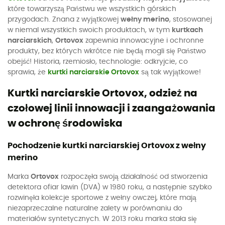
które towarzyszą Państwu we wszystkich górskich
przygodach. Znana z wyjątkowej
wełny merino
, stosowanej
w niemal wszystkich swoich produktach, w tym
kurtkach
narciarskich
,
Ortovox
zapewnia innowacyjne i ochronne
produkty, bez których wkrótce nie będą mogli się Państwo
obejść! Historia, rzemiosło, technologie: odkryjcie, co
sprawia, że
kurtki narciarskie Ortovox
są tak wyjątkowe!
Kurtki narciarskie Ortovox, odzież na
czołowej linii innowacji i zaangażowania
w ochronę środowiska
Pochodzenie kurtki narciarskiej Ortovox z wełny
merino
Marka
Ortovox
rozpoczęła swoją działalność od stworzenia
detektora ofiar lawin (DVA) w 1980 roku, a następnie szybko
rozwinęła kolekcje sportowe z wełny owczej, które mają
niezaprzeczalne naturalne zalety w porównaniu do
materiałów syntetycznych. W 2013 roku marka stała się