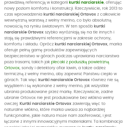
prawdziwą referencją w kategorii
kurtki narciarskie
, oferując
nowy poziom komfortu i konstrukcji. Rzeczywiście, rok 2013 to
czas wprowadzenia
kurtki narciarskiej Ortovox
z całkowicie
wewnętrzną warstwą z wełny merino, co było absolutną
nowością na rynku światowym. W ten sposób
kurtki
narciarskie Ortovox
szybko wyróżniają się na tle innych i
stają się prawdziwymi referencjami w zakresie ochrony,
komfortu i składu. Oprócz
kurtki narciarskiej Ortovox
, marka
oferuje pełną gamę produktów zapewniających
bezpieczeństwo w górach podczas uprawiania narciarstwa
poza trasami, takich jak
plecaki z poduszką powietrzną
Ortovox
, sondy i detektory ofiar lawin, a także odzież
termiczną z wełny merino, aby zapewnić Państwu ciepło w
górach. Tak więc
kurtki narciarskie Ortovox
również nie są
wyjątkiem i są wykonane z wełny merino, jak wszystkie
ubrania produkowane przez markę. Rzeczywiście, żadne
ubranie Ortovox nie jest produkowane bez włókna wełny
owczej.
Kurtki narciarskie Ortovox
zawierają więc to
naturalne włókno, które marka uważa za najbardziej
funkcjonalne, jakie natura może nam zaoferować, i jest
łączone z innymi innowacyjnymi materiałami. Ta kombinacja