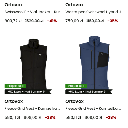
Ortovox
Ortovox
Swisswool Piz Vial Jacket - Kurtka z wełny Merino® damska
Westalpen Swisswool Hybrid Jacket - Kurtki hybrydowe męskie
903,72 zł
1529,00 zł
-
41
%
759,69 zł
1169,00 zł
-
35
%
Projekt eko
Projekt eko
-5% Extra - Kod Summer5
-5% Extra - Kod Summer5
Ortovox
Ortovox
Fleece Grid Vest - Kamizelka meska
Fleece Grid Vest - Kamizelka meska
580,11 zł
809,00 zł
-
28
%
580,11 zł
809,00 zł
-
28
%