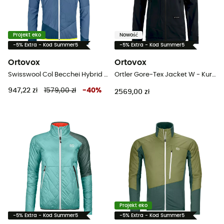
Projekt eko
Nowość
-5% Extra - Kod Summer5
-5% Extra - Kod Summer5
Ortovox
Ortovox
Swisswool Col Becchei Hybrid Jacket - Kurtka softshell meska
Ortler Gore-Tex Jacket W - Kurtka narciarska damska
947,22 zł
1579,00 zł
-
40
%
2569,00 zł
Projekt eko
-5% Extra - Kod Summer5
-5% Extra - Kod Summer5