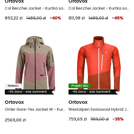
Ortovox
Ortovox
Col Becchei Jacket - Kurtka softshelle meska
Col Becchei Jacket - Kurtka softshelle damska
893,22 zł
1489,00 zł
-
40
%
811,98 zł
1489,00 zł
-
45
%
Nowość
Projekt eko
-5% Extra - Kod Summer5
-5% Extra - Kod Summer5
Ortovox
Ortovox
Ortler Gore-Tex Jacket W - Kurtka narciarska damska
Westalpen Swisswool Hybrid Jacket - Kurtki hybrydowe męskie
759,69 zł
1169,00 zł
-
35
%
2569,00 zł