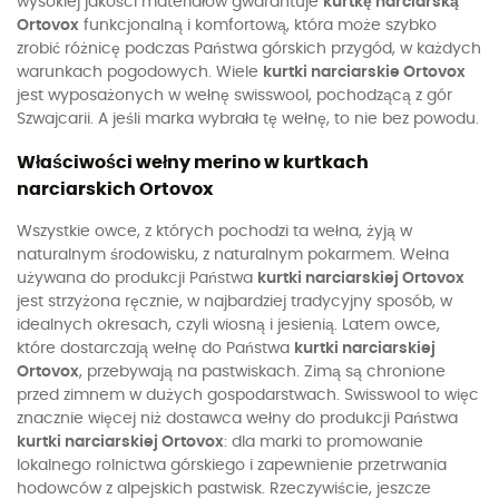
wysokiej jakości materiałów gwarantuje
kurtkę narciarską
Ortovox
funkcjonalną i komfortową, która może szybko
zrobić różnicę podczas Państwa górskich przygód, w każdych
warunkach pogodowych. Wiele
kurtki narciarskie Ortovox
jest wyposażonych w wełnę swisswool, pochodzącą z gór
Szwajcarii. A jeśli marka wybrała tę wełnę, to nie bez powodu.
Właściwości wełny merino w kurtkach
narciarskich Ortovox
Wszystkie owce, z których pochodzi ta wełna, żyją w
naturalnym środowisku, z naturalnym pokarmem. Wełna
używana do produkcji Państwa
kurtki narciarskiej Ortovox
jest strzyżona ręcznie, w najbardziej tradycyjny sposób, w
idealnych okresach, czyli wiosną i jesienią. Latem owce,
które dostarczają wełnę do Państwa
kurtki narciarskiej
Ortovox
, przebywają na pastwiskach. Zimą są chronione
przed zimnem w dużych gospodarstwach. Swisswool to więc
znacznie więcej niż dostawca wełny do produkcji Państwa
kurtki narciarskiej Ortovox
: dla marki to promowanie
lokalnego rolnictwa górskiego i zapewnienie przetrwania
hodowców z alpejskich pastwisk. Rzeczywiście, jeszcze