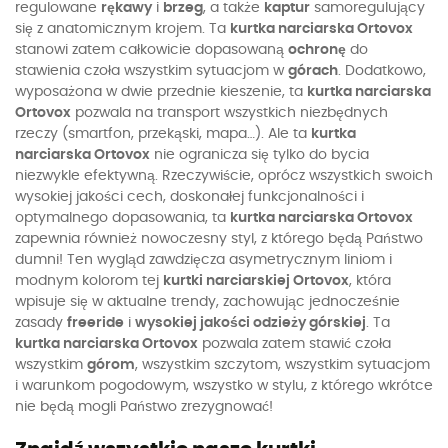
regulowane
rękawy
i
brzeg
, a także
kaptur
samoregulujący
się z anatomicznym krojem. Ta
kurtka narciarska Ortovox
stanowi zatem całkowicie dopasowaną
ochronę
do
stawienia czoła wszystkim sytuacjom w
górach
. Dodatkowo,
wyposażona w dwie przednie kieszenie, ta
kurtka narciarska
Ortovox
pozwala na transport wszystkich niezbędnych
rzeczy (smartfon, przekąski, mapa…). Ale ta
kurtka
narciarska Ortovox
nie ogranicza się tylko do bycia
niezwykle efektywną. Rzeczywiście, oprócz wszystkich swoich
wysokiej jakości cech, doskonałej funkcjonalności i
optymalnego dopasowania, ta
kurtka narciarska Ortovox
zapewnia również nowoczesny styl, z którego będą Państwo
dumni! Ten wygląd zawdzięcza asymetrycznym liniom i
modnym kolorom tej
kurtki narciarskiej Ortovox
, która
wpisuje się w aktualne trendy, zachowując jednocześnie
zasady
freeride
i
wysokiej jakości odzieży górskiej
. Ta
kurtka narciarska Ortovox
pozwala zatem stawić czoła
wszystkim
górom
, wszystkim szczytom, wszystkim sytuacjom
i warunkom pogodowym, wszystko w stylu, z którego wkrótce
nie będą mogli Państwo zrezygnować!