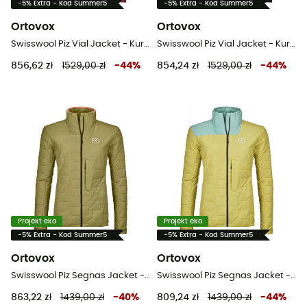
-5% Extra - Kod Summer5
-5% Extra - Kod Summer5
Ortovox
Ortovox
Swisswool Piz Vial Jacket - Kurtka z wełny Merino® damska
Swisswool Piz Vial Jacket - Kurtka z wełny Merino® damska
856,62 zł
1529,00 zł
-
44
%
854,24 zł
1529,00 zł
-
44
%
Projekt eko
Projekt eko
-5% Extra - Kod Summer5
-5% Extra - Kod Summer5
Ortovox
Ortovox
Swisswool Piz Segnas Jacket - Kurtka z wełny Merino® damska
Swisswool Piz Segnas Jacket - Kurtka z wełny Merino® damska
863,22 zł
1439,00 zł
-
40
%
809,24 zł
1439,00 zł
-
44
%