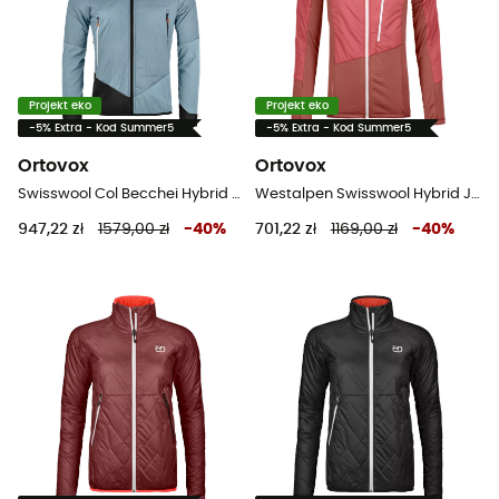
Projekt eko
Projekt eko
-5% Extra - Kod Summer5
-5% Extra - Kod Summer5
Ortovox
Ortovox
Swisswool Col Becchei Hybrid Jacket - Kurtka softshell meska
Westalpen Swisswool Hybrid Jacket - Kurtki hybrydowe damskie
947,22 zł
1579,00 zł
-
40
%
701,22 zł
1169,00 zł
-
40
%