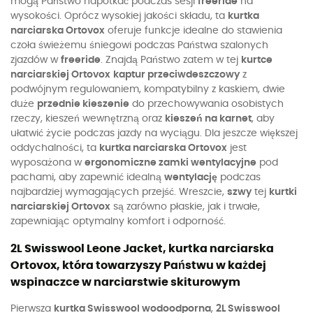
mogą Państwo napotkać podczas sesji
freeride
na
wysokości. Oprócz wysokiej jakości składu, ta
kurtka
narciarska Ortovox
oferuje funkcje idealne do stawienia
czoła świeżemu śniegowi podczas Państwa szalonych
zjazdów w
freeride
. Znajdą Państwo zatem w tej
kurtce
narciarskiej Ortovox
kaptur przeciwdeszczowy
z
podwójnym regulowaniem, kompatybilny z kaskiem, dwie
duże
przednie kieszenie
do przechowywania osobistych
rzeczy, kieszeń wewnętrzną oraz
kieszeń na karnet
, aby
ułatwić życie podczas jazdy na wyciągu. Dla jeszcze większej
oddychalności, ta
kurtka narciarska Ortovox
jest
wyposażona w
ergonomiczne zamki wentylacyjne
pod
pachami, aby zapewnić idealną
wentylację
podczas
najbardziej wymagających przejść. Wreszcie,
szwy
tej
kurtki
narciarskiej Ortovox
są zarówno płaskie, jak i trwałe,
zapewniając optymalny komfort i odporność.
2L Swisswool Leone Jacket, kurtka narciarska
Ortovox, która towarzyszy Państwu w każdej
wspinaczce w narciarstwie skiturowym
Pierwsza
kurtka Swisswool wodoodporna
,
2L Swisswool