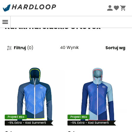
Letnie promocje 🔥 -5% DODATKOWO przy zakupie 2
produktów*, kod Summer5
Kurtki narciaskie Ortovox
40
Wynik
Filtruj
(
0
)
Sortuj wg
Projekt eko
Projekt eko
-5% Extra - Kod Summer5
-5% Extra - Kod Summer5