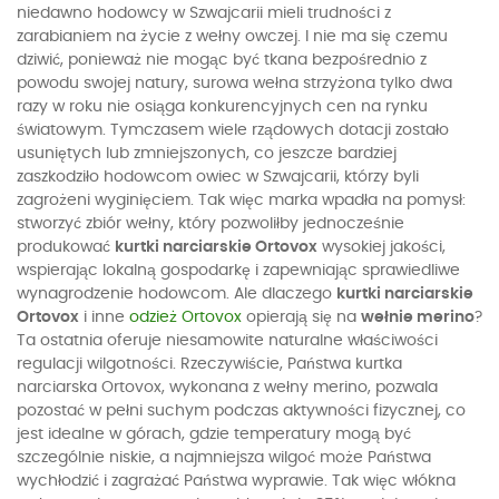
niedawno hodowcy w Szwajcarii mieli trudności z
zarabianiem na życie z wełny owczej. I nie ma się czemu
dziwić, ponieważ nie mogąc być tkana bezpośrednio z
powodu swojej natury, surowa wełna strzyżona tylko dwa
razy w roku nie osiąga konkurencyjnych cen na rynku
światowym. Tymczasem wiele rządowych dotacji zostało
usuniętych lub zmniejszonych, co jeszcze bardziej
zaszkodziło hodowcom owiec w Szwajcarii, którzy byli
zagrożeni wyginięciem. Tak więc marka wpadła na pomysł:
stworzyć zbiór wełny, który pozwoliłby jednocześnie
produkować
kurtki narciarskie Ortovox
wysokiej jakości,
wspierając lokalną gospodarkę i zapewniając sprawiedliwe
wynagrodzenie hodowcom. Ale dlaczego
kurtki narciarskie
Ortovox
i inne
odzież Ortovox
opierają się na
wełnie merino
?
Ta ostatnia oferuje niesamowite naturalne właściwości
regulacji wilgotności. Rzeczywiście, Państwa kurtka
narciarska Ortovox, wykonana z wełny merino, pozwala
pozostać w pełni suchym podczas aktywności fizycznej, co
jest idealne w górach, gdzie temperatury mogą być
szczególnie niskie, a najmniejsza wilgoć może Państwa
wychłodzić i zagrażać Państwa wyprawie. Tak więc włókna