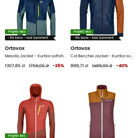
Projekt eko
Projekt eko
-5% Extra - Kod Summer5
-5% Extra - Kod Summer5
Ortovox
Ortovox
Mesola Jacket - Kurtka softshell meska
Col Becchei Jacket - Kurtka softshelle meska
1307,86 zł
1759,00 zł
-
26
%
888,71 zł
1489,00 zł
-
40
%
Projekt eko