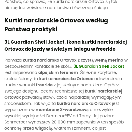
Państwo, co sprawia, że kurtki narciarskie Ortovox są tak
niezbędne w świecie narciarstwa i świeżego śniegu.
Kurtki narciarskie Ortovox według
Państwa praktyki
3L Guardian Shell Jacket, ikona kurtki narciarskiej
Ortovox do jazdy w świeżym śniegu w freeride
Pierwsza
kurtka narciarska Ortovox
z
czystą wełną merino
w
bezpośrednim kontakcie ze skórą,
3L Guardian Shell Jacket
jest inspirowana
alpejskim terenem
. Śnieżne korytarze,
skalne ściany: ta
kurtka narciarska Ortovox
odzwierciedla
trudne warunki
freeride
z jej skalnym nadrukiem. Oprócz
swojego designu, cechy techniczne tej
kurtki narciarskiej
Ortovox
pozwalają stawić czoła najbardziej wymagającym
środowiskom. Tak więc ta
kurtka narciarska Ortovox
jest
wyposażona w
membranę 3-warstwową
o niezwykle
wysokiej wydajności Dermizax®EV od Toray. Jej poziom
Schmerber wynoszący 20 000 mm zapewnia w ten sposób
ochronę przed wilgocią
, wiatrem i zimnem, co jest