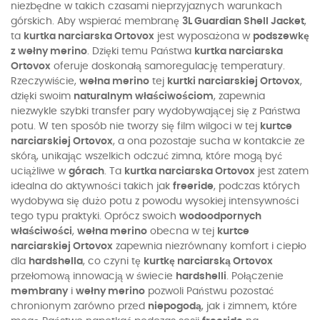
niezbędne w takich czasami nieprzyjaznych warunkach
górskich. Aby wspierać membranę
3L Guardian Shell Jacket
,
ta
kurtka narciarska Ortovox
jest wyposażona w
podszewkę
z wełny merino
. Dzięki temu Państwa
kurtka narciarska
Ortovox
oferuje doskonałą samoregulację temperatury.
Rzeczywiście,
wełna merino
tej
kurtki narciarskiej Ortovox
,
dzięki swoim
naturalnym właściwościom
, zapewnia
niezwykle szybki transfer pary wydobywającej się z Państwa
potu. W ten sposób nie tworzy się film wilgoci w tej
kurtce
narciarskiej Ortovox
, a ona pozostaje sucha w kontakcie ze
skórą, unikając wszelkich odczuć zimna, które mogą być
uciążliwe w
górach
. Ta
kurtka narciarska Ortovox
jest zatem
idealna do aktywności takich jak
freeride
, podczas których
wydobywa się dużo potu z powodu wysokiej intensywności
tego typu praktyki. Oprócz swoich
wodoodpornych
właściwości
,
wełna merino
obecna w tej
kurtce
narciarskiej Ortovox
zapewnia niezrównany komfort i ciepło
dla
hardshella
, co czyni tę
kurtkę narciarską Ortovox
przełomową innowacją w świecie
hardshelli
. Połączenie
membrany
i
wełny merino
pozwoli Państwu pozostać
chronionym zarówno przed
niepogodą
, jak i zimnem, które