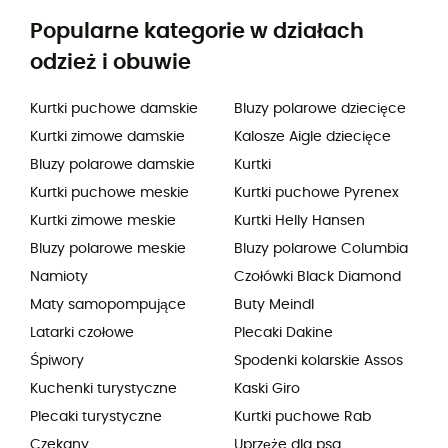
Popularne kategorie w działach
odzież i obuwie
Kurtki puchowe damskie
Bluzy polarowe dziecięce
Kurtki zimowe damskie
Kalosze Aigle dziecięce
Bluzy polarowe damskie
Kurtki
Kurtki puchowe meskie
Kurtki puchowe Pyrenex
Kurtki zimowe meskie
Kurtki Helly Hansen
Bluzy polarowe meskie
Bluzy polarowe Columbia
Namioty
Czołówki Black Diamond
Maty samopompujące
Buty Meindl
Latarki czołowe
Plecaki Dakine
Śpiwory
Spodenki kolarskie Assos
Kuchenki turystyczne
Kaski Giro
Plecaki turystyczne
Kurtki puchowe Rab
Czekany
Uprzęże dla psa