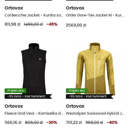
Ortovox
Ortovox
Col Becchei Jacket - Kurtka softshelle damska
Ortler Gore-Tex Jacket M - Kurtka narciarska meska
811,98 zł
1489,00 zł
-
45
%
2569,00 zł
Projekt eko
Projekt eko
-5% Extra - Kod Summer5
-5% Extra - Kod Summer5
Ortovox
Ortovox
Fleece Grid Vest - Kamizelka damska
Westalpen Swisswool Hybrid Jacket - Kurtki hybrydowe damskie
566,16 zł
809,00 zł
-
30
%
701,22 zł
1169,00 zł
-
40
%