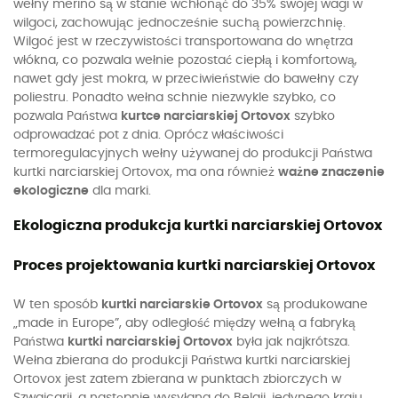
wełny merino są w stanie wchłonąć do 35% swojej wagi w
wilgoci, zachowując jednocześnie suchą powierzchnię.
Wilgoć jest w rzeczywistości transportowana do wnętrza
włókna, co pozwala wełnie pozostać ciepłą i komfortową,
nawet gdy jest mokra, w przeciwieństwie do bawełny czy
poliestru. Ponadto wełna schnie niezwykle szybko, co
pozwala Państwa
kurtce narciarskiej Ortovox
szybko
odprowadzać pot z dnia. Oprócz właściwości
termoregulacyjnych wełny używanej do produkcji Państwa
kurtki narciarskiej Ortovox, ma ona również
ważne znaczenie
ekologiczne
dla marki.
Ekologiczna produkcja kurtki narciarskiej Ortovox
Proces projektowania kurtki narciarskiej Ortovox
W ten sposób
kurtki narciarskie Ortovox
są produkowane
„made in Europe”, aby odległość między wełną a fabryką
Państwa
kurtki narciarskiej Ortovox
była jak najkrótsza.
Wełna zbierana do produkcji Państwa kurtki narciarskiej
Ortovox jest zatem zbierana w punktach zbiorczych w
Szwajcarii, a następnie wysyłana do Belgii, jedynego kraju