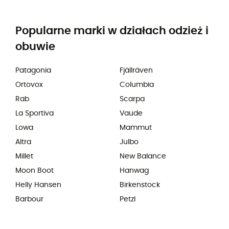
Popularne marki w działach odzież i
obuwie
Patagonia
Fjällräven
Ortovox
Columbia
Rab
Scarpa
La Sportiva
Vaude
Lowa
Mammut
Altra
Julbo
Millet
New Balance
Moon Boot
Hanwag
Helly Hansen
Birkenstock
Barbour
Petzl