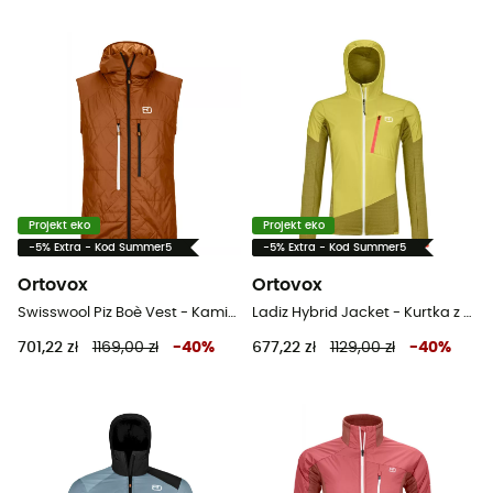
Projekt eko
Projekt eko
-5% Extra - Kod Summer5
-5% Extra - Kod Summer5
Ortovox
Ortovox
Swisswool Piz Boè Vest - Kamizelka meska
Ladiz Hybrid Jacket - Kurtka z wełny Merino® damska
701,22 zł
1169,00 zł
-
40
%
677,22 zł
1129,00 zł
-
40
%