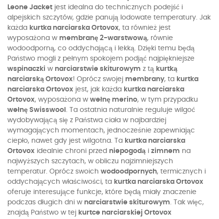
Leone Jacket
jest idealna do technicznych podejść i
alpejskich szczytów, gdzie panują lodowate temperatury. Jak
każda
kurtka narciarska Ortovox
, ta również jest
wyposażona w
membranę 2-warstwową
, równie
wodoodporną, co oddychającą i lekką. Dzięki temu będą
Państwo mogli z pełnym spokojem podjąć najpiękniejsze
wspinaczki
w
narciarstwie skiturowym
z tą
kurtką
narciarską Ortovox
! Oprócz swojej
membrany
, ta
kurtka
narciarska Ortovox
jest, jak każda
kurtka narciarska
Ortovox
, wyposażona w
wełnę merino
, w tym przypadku
wełnę Swisswool
. Ta ostatnia naturalnie reguluje wilgoć
wydobywającą się z Państwa ciała w najbardziej
wymagających momentach, jednocześnie zapewniając
ciepło, nawet gdy jest wilgotna. Ta
kurtka narciarska
Ortovox
idealnie chroni przed
niepogodą
i
zimnem
na
najwyższych szczytach, w obliczu najzimniejszych
temperatur. Oprócz swoich
wodoodpornych
, termicznych i
oddychających właściwości, ta
kurtka narciarska Ortovox
oferuje interesujące funkcje, które będą miały znaczenie
podczas długich dni w
narciarstwie skiturowym
. Tak więc,
znajdą Państwo w tej
kurtce narciarskiej Ortovox