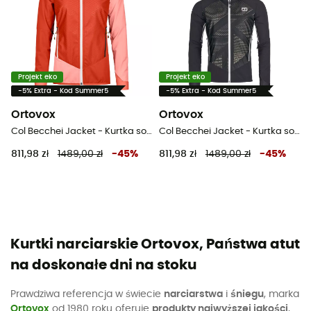
Projekt eko
Projekt eko
-5% Extra - Kod Summer5
-5% Extra - Kod Summer5
Ortovox
Ortovox
Col Becchei Jacket - Kurtka softshelle damska
Col Becchei Jacket - Kurtka softshelle meska
811,98 zł
1489,00 zł
-
45
%
811,98 zł
1489,00 zł
-
45
%
Kurtki narciarskie Ortovox, Państwa atut
na doskonałe dni na stoku
Prawdziwa referencja w świecie
narciarstwa
i
śniegu
, marka
Ortovox
od 1980 roku oferuje
produkty najwyższej jakości
,