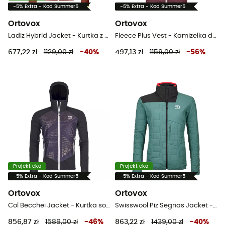
-5% Extra - Kod Summer5
-5% Extra - Kod Summer5
Ortovox
Ortovox
Ladiz Hybrid Jacket - Kurtka z wełny Merino® męska
Fleece Plus Vest - Kamizelka damska
677,22 zł
1129,00 zł
-
40
%
497,13 zł
1159,00 zł
-
56
%
Projekt eko
Projekt eko
-5% Extra - Kod Summer5
-5% Extra - Kod Summer5
Ortovox
Ortovox
Col Becchei Jacket - Kurtka softshelle meska
Swisswool Piz Segnas Jacket - Kurtka z wełny Merino® damska
856,87 zł
1589,00 zł
-
46
%
863,22 zł
1439,00 zł
-
40
%