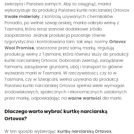
zwierzęta i Państwa samych. Aby to osiągnąć, marka
wykorzystuje do produkcji Państwa kurtki narciarskiej Ortovox
trwałe materiały
, z kontrolą używanych chemikaliów.
Ponadto, po wełnie szwajcarskiej, marka odkryła wełnę z
Tasmanii, która teraz stanowi dodatkowe źródło
zaopatrzenia. Jednak produkcja pozostaje równie
rygorystyczna i kontrolowana tam: tak więc normy
Ortovox
Wool Promise
, stworzone przez samą markę, regulują
produkcję wełny z Tasmanii, która również służy do produkcji
kurtki narciarskiej Ortovox. Dobrostan zwierząt, zarządzanie
farmami, zarządzanie gruntami, ubój i transport to główne
wyzwania marki w Tasmanii. W rzeczywistości, czy to w
Tasmanii, czy w Szwajcarii, wełna używana do produkcji
Państwa kurtki narciarskiej Ortovox spełnia wiele wymagań
środowiskowych, społecznych i ekonomicznych ustalonych
przez markę, odpowiadając na
ważne
wartości
dla marki.
Dlaczego warto wybrać kurtkę narciarską
Ortovox?
W ten sposób wybierając
kurtkę narciarską Ortovox
,