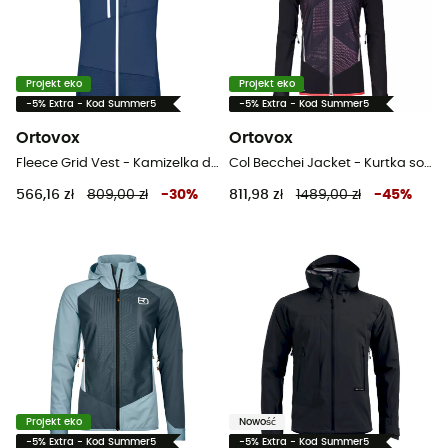
Projekt eko
Projekt eko
-5% Extra - Kod Summer5
-5% Extra - Kod Summer5
Ortovox
Ortovox
Fleece Grid Vest - Kamizelka damska
Col Becchei Jacket - Kurtka softshelle damska
566,16 zł
809,00 zł
-
30
%
811,98 zł
1489,00 zł
-
45
%
Projekt eko
Nowość
-5% Extra - Kod Summer5
-5% Extra - Kod Summer5