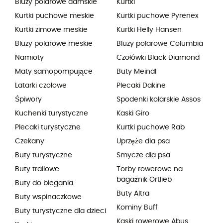
Bluzy polarowe damskie
Kurtki
Kurtki puchowe meskie
Kurtki puchowe Pyrenex
Kurtki zimowe meskie
Kurtki Helly Hansen
Bluzy polarowe meskie
Bluzy polarowe Columbia
Namioty
Czołówki Black Diamond
Maty samopompujące
Buty Meindl
Latarki czołowe
Plecaki Dakine
Śpiwory
Spodenki kolarskie Assos
Kuchenki turystyczne
Kaski Giro
Plecaki turystyczne
Kurtki puchowe Rab
Czekany
Uprzęże dla psa
Buty turystyczne
Smycze dla psa
Buty trailowe
Torby rowerowe na
bagażnik Ortlieb
Buty do biegania
Buty Altra
Buty wspinaczkowe
Kominy Buff
Buty turystyczne dla dzieci
Kaski rowerowe Abus