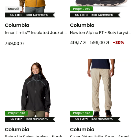
Nowość
Projekt eko
-5% Extra - Kod Summer5
-5% Extra - Kod Summer5
Columbia
Columbia
Inner Limits™ Insulated Jacket - Kurtka męska
Newton Alpine PT - Buty turystyczne meskie
419,17 zł
599,00 zł
-
30
%
769,00 zł
Projekt eko
Projekt eko
-5% Extra - Kod Summer5
-5% Extra - Kod Summer5
Columbia
Columbia