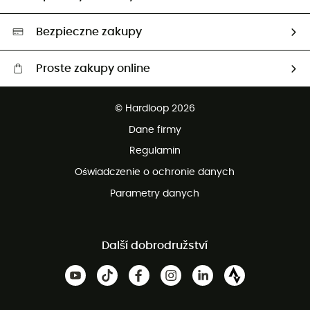
Neutralność węglowa
Wybrane produkty eko
Bezpieczne zakupy
Proste zakupy online
Darmowa dostawa od 750 zł
© Hardloop 2026
100 dni na bezpłatny zwrot
Dane firmy
obsługi klienta
Regulamin
Oświadczenie o ochronie danych
Parametry danych
Další dobrodružství