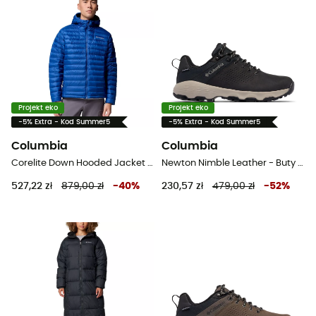
Projekt eko
Projekt eko
-5% Extra - Kod Summer5
-5% Extra - Kod Summer5
Columbia
Columbia
Corelite Down Hooded Jacket - Kurtka puchowa meski
Newton Nimble Leather - Buty turystyczne meskie
527,22 zł
879,00 zł
-
40
%
230,57 zł
479,00 zł
-
52
%