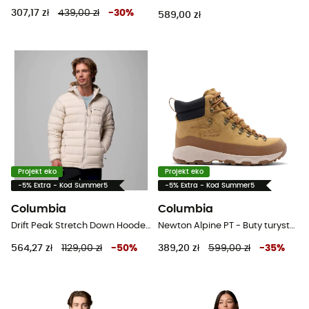
307,17 zł
439,00 zł
-
30
%
589,00 zł
Projekt eko
Projekt eko
-5% Extra - Kod Summer5
-5% Extra - Kod Summer5
Columbia
Columbia
Drift Peak Stretch Down Hooded Jacket - Kurtka puchowa meski
Newton Alpine PT - Buty turystyczne meskie
564,27 zł
1129,00 zł
-
50
%
389,20 zł
599,00 zł
-
35
%