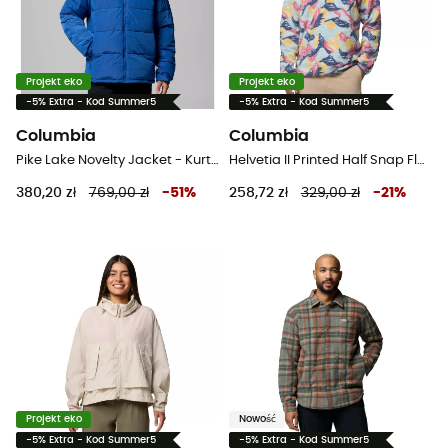
Projekt eko
Projekt eko
-5% Extra - Kod Summer5
-5% Extra - Kod Summer5
Columbia
Columbia
Pike Lake Novelty Jacket - Kurtka męski
Helvetia II Printed Half Snap Fleece - Bluza polarowa meska
380,20 zł
769,00 zł
-
51
%
258,72 zł
329,00 zł
-
21
%
Projekt eko
Nowość
-5% Extra - Kod Summer5
-5% Extra - Kod Summer5