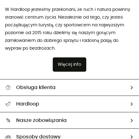
W Hardloop jesteśmy przekonani, że ruch i natura powinny
stanowić centrum życia. Niezależnie od tego, czy jesteś
początkującym turystą, czy sportowcem na najwyższym
poziomie od 2015 roku dzielimy się naszym gorącym
zamiłowaniem do dobrego sprzętu i radosną pasją do
wypraw po bezdrożach.
Więcej info
Obsługa klienta
Pomoc i kontakt
Hardloop
Śledzenie przesyłki
O nas
Zwrot artykułów i zwrot środków
Nasze zobowiązania
HardGuides
Przewodnik po rozmiarach
Nasz ślad węglowy
Ambasadorzy
Sposoby dostawy