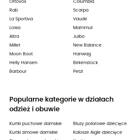
Ortovox
Columbia
Rab
Scarpa
La Sportiva
Vaude
Lowa
Mammut
Altra
Julbo
Millet
New Balance
Moon Boot
Hanwag
Helly Hansen
Birkenstock
Barbour
Petzl
Popularne kategorie w działach
odzież i obuwie
Kurtki puchowe damskie
Bluzy polarowe dziecięce
Kurtki zimowe damskie
Kalosze Aigle dziecięce