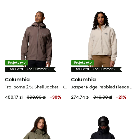
Projekt eko
Projekt eko
-5% Extra - Kod Summer5
-5% Extra - Kod Summer5
Columbia
Columbia
Trailborne 2.5L Shell Jacket - Kurtka przeciwdeszczowa meska
Jasper Ridge Pebbled Fleece Full Snap - Bluza polarowa damska
489,17 zł
699,00 zł
-
30
%
274,74 zł
349,00 zł
-
21
%