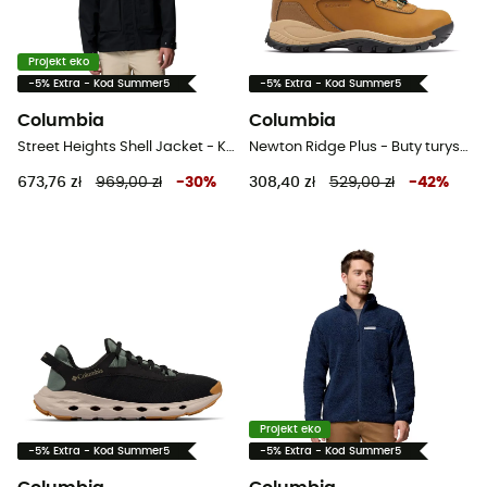
Projekt eko
-5% Extra - Kod Summer5
-5% Extra - Kod Summer5
Columbia
Columbia
Street Heights Shell Jacket - Kurtka przeciwdeszczowa meska
Newton Ridge Plus - Buty turystyczne damskie
673,76 zł
969,00 zł
-
30
%
308,40 zł
529,00 zł
-
42
%
Projekt eko
-5% Extra - Kod Summer5
-5% Extra - Kod Summer5