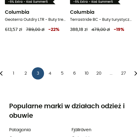
-5% Extra - Kod Summer5
-5% Extra - Kod Summer5
Columbia
Columbia
Geoterra Outdry LTR - Buty trekkingowe wysokie meskie
Terrastride BC - Buty turystyczne meskie
613,57 zł
789,00 zł
-
22
%
388,18 zł
479,00 zł
-
19
%
1
2
3
4
5
6
10
20
27
...
Popularne marki w działach odzież i
obuwie
Patagonia
Fjällräven