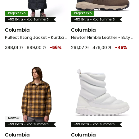
Projekt eko
Projekt eko
-5% Extra - Kod Summer5
-5% Extra - Kod Summer5
Columbia
Columbia
Puffect II Long Jacket - Kurtka damski
Newton Nimble Leather - Buty turystyczne meskie
398,01 zł
899,00 zł
-
56
%
261,07 zł
479,00 zł
-
45
%
Nowość
-5% Extra - Kod Summer5
-5% Extra - Kod Summer5
Columbia
Columbia