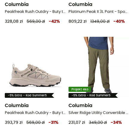
Columbia
Columbia
Peakfreak Rush Outdry - Buty turystyczne damskie
Platinum Peak II 3L Pant - Spodnie narciarskie damskie
328,08 zł
569,00 zł
-
42
%
809,22 zł
1349,00 zł
-
40
%
Projekt eko
-5% Extra - Kod Summer5
-5% Extra - Kod Summer5
Columbia
Columbia
Peakfreak Rush Outdry - Buty turystyczne meskie
Silver Ridge Utility Convertible Pant - Spodnie turystyczne męskie
393,79 zł
569,00 zł
-
31
%
231,07 zł
349,00 zł
-
34
%