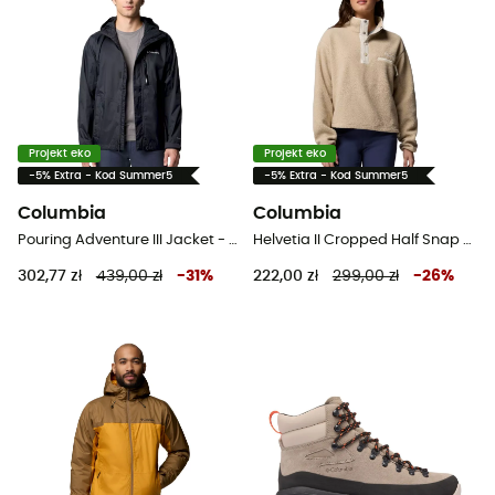
Projekt eko
Projekt eko
-5% Extra - Kod Summer5
-5% Extra - Kod Summer5
Columbia
Columbia
Pouring Adventure III Jacket - Kurtka z membraną meska
Helvetia II Cropped Half Snap Fleece - Bluza polarowa damska
302,77 zł
439,00 zł
-
31
%
222,00 zł
299,00 zł
-
26
%