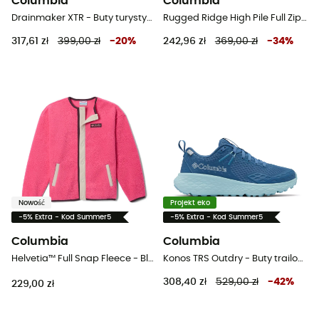
Columbia
Columbia
Drainmaker XTR - Buty turystyczne meskie
Rugged Ridge High Pile Full Zip - Bluza polarowa meska
317,61 zł
399,00 zł
-
20
%
242,96 zł
369,00 zł
-
34
%
Nowość
Projekt eko
-5% Extra - Kod Summer5
-5% Extra - Kod Summer5
Columbia
Columbia
Helvetia™ Full Snap Fleece - Bluza polarowa dziecięca
Konos TRS Outdry - Buty trailowe damskie
308,40 zł
529,00 zł
-
42
%
229,00 zł