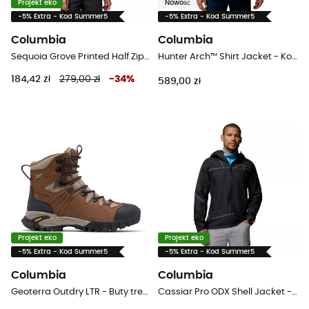
Projekt eko
Nowość
-5% Extra - Kod Summer5
-5% Extra - Kod Summer5
Columbia
Columbia
Sequoia Grove Printed Half Zip - Bluza polarowa damska
Hunter Arch™ Shirt Jacket - Koszula meski
184,42 zł
279,00 zł
-
34
%
589,00 zł
Projekt eko
Projekt eko
-5% Extra - Kod Summer5
-5% Extra - Kod Summer5
Columbia
Columbia
Geoterra Outdry LTR - Buty trekkingowe wysokie damskie
Cassiar Pro ODX Shell Jacket - Kurtka przeciwdeszczowa meska