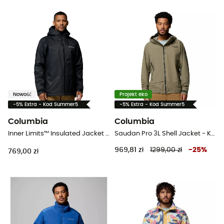
Nowość
Projekt eko
-5% Extra - Kod Summer5
-5% Extra - Kod Summer5
Columbia
Columbia
Inner Limits™ Insulated Jacket - Kurtka męska
Saudan Pro 3L Shell Jacket - Kurtka przeciwdeszczowa meska
969,81 zł
1299,00 zł
-
25
%
769,00 zł