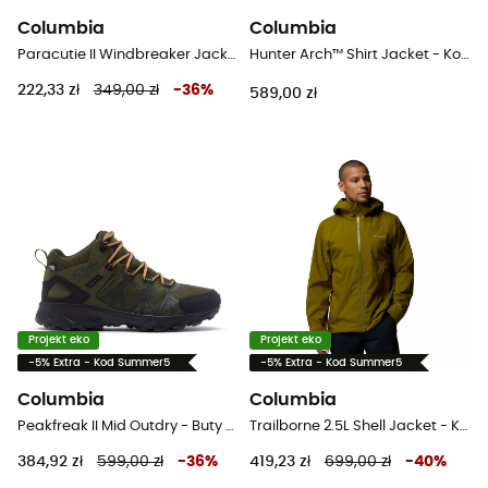
Columbia
Columbia
Paracutie II Windbreaker Jacket - Kurtka wiatrówka damska
Hunter Arch™ Shirt Jacket - Koszula meski
222,33 zł
349,00 zł
-
36
%
589,00 zł
Projekt eko
Projekt eko
-5% Extra - Kod Summer5
-5% Extra - Kod Summer5
Columbia
Columbia
Peakfreak II Mid Outdry - Buty turystyczne meskie
Trailborne 2.5L Shell Jacket - Kurtka przeciwdeszczowa meska
384,92 zł
599,00 zł
-
36
%
419,23 zł
699,00 zł
-
40
%