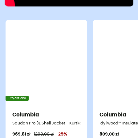
Projekt eko
Columbia
Columbia
Saudan Pro 3L Shell Jacket - Kurtka przeciwdeszczowa meska
Idyllwood™ Insulat
969,81 zł
1299,00 zł
-25%
809,00 zł