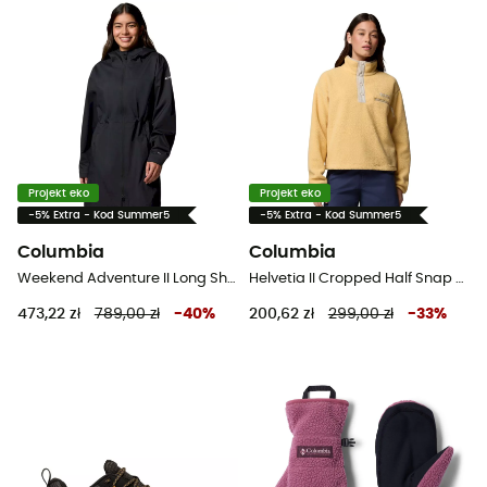
Projekt eko
Projekt eko
-5% Extra - Kod Summer5
-5% Extra - Kod Summer5
Columbia
Columbia
Weekend Adventure II Long Shell - Kurtka z membraną damska
Helvetia II Cropped Half Snap Fleece - Bluza polarowa damska
473,22 zł
789,00 zł
-
40
%
200,62 zł
299,00 zł
-
33
%