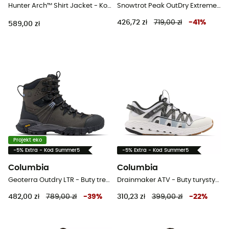
Hunter Arch™ Shirt Jacket - Koszula meski
Snowtrot Peak OutDry Extreme - Śniegowce meskie
426,72 zł
719,00 zł
-
41
%
589,00 zł
Projekt eko
-5% Extra - Kod Summer5
-5% Extra - Kod Summer5
Columbia
Columbia
Geoterra Outdry LTR - Buty trekkingowe wysokie damskie
Drainmaker ATV - Buty turystyczne meskie
482,00 zł
789,00 zł
-
39
%
310,23 zł
399,00 zł
-
22
%