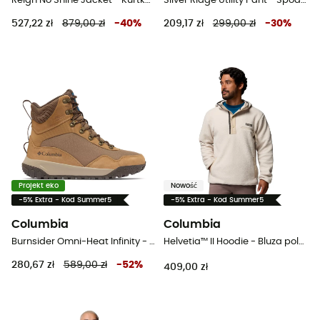
Reign No Shine Jacket - Kurtka z membraną damska
Silver Ridge Utility Pant - Spodnie turystyczne męskie
527,22 zł
879,00 zł
-
40
%
209,17 zł
299,00 zł
-
30
%
Projekt eko
Nowość
-5% Extra - Kod Summer5
-5% Extra - Kod Summer5
Columbia
Columbia
Burnsider Omni-Heat Infinity - Śniegowce meskie
Helvetia™ II Hoodie - Bluza polarowa meska
280,67 zł
589,00 zł
-
52
%
409,00 zł