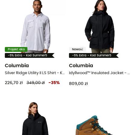
Projekt eko
Nowość
-5% Extra - Kod Summer5
-5% Extra - Kod Summer5
Columbia
Columbia
Silver Ridge Utility II LS Shirt - Koszula meski
Idyllwood™ Insulated Jacket - Płaszcz damski
226,70 zł
349,00 zł
-
35
%
809,00 zł