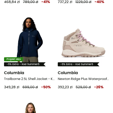
468,84 zł
789,00 zł
-
41
%
737,22 zł
1229,00 zł
-
40
%
Projekt eko
-5% Extra - Kod Summer5
-5% Extra - Kod Summer5
Columbia
Columbia
Trailborne 2.5L Shell Jacket - Kurtka przeciwdeszczowa damska
Newton Ridge Plus Waterproof Amped - Buty turystyczne damskie
349,28 zł
699,00 zł
-
50
%
392,23 zł
529,00 zł
-
26
%