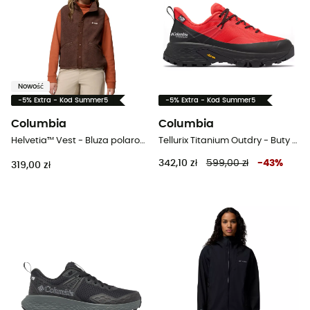
Nowość
-5% Extra - Kod Summer5
-5% Extra - Kod Summer5
Columbia
Columbia
Helvetia™ Vest - Bluza polarowa damska
Tellurix Titanium Outdry - Buty turystyczne damskie
342,10 zł
599,00 zł
-
43
%
319,00 zł