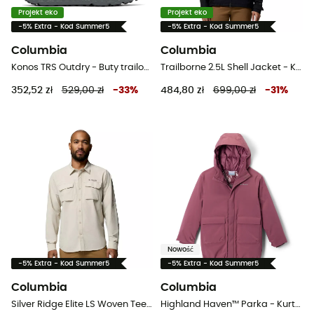
Projekt eko
Projekt eko
-5% Extra - Kod Summer5
-5% Extra - Kod Summer5
Columbia
Columbia
Konos TRS Outdry - Buty trailowe meskie
Trailborne 2.5L Shell Jacket - Kurtka przeciwdeszczowa damska
352,52 zł
529,00 zł
-
33
%
484,80 zł
699,00 zł
-
31
%
Nowość
-5% Extra - Kod Summer5
-5% Extra - Kod Summer5
Columbia
Columbia
Silver Ridge Elite LS Woven Tee - Koszula meski
Highland Haven™ Parka - Kurtka zimowa dziewczęca