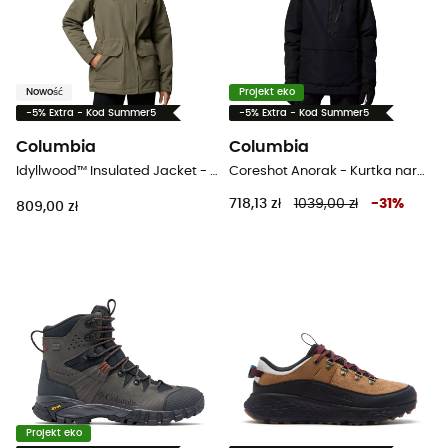
Nowość
Projekt eko
-5% Extra - Kod Summer5
-5% Extra - Kod Summer5
Columbia
Columbia
Idyllwood™ Insulated Jacket - Płaszcz damski
Coreshot Anorak - Kurtka narciarska damska
718,13 zł
1039,00 zł
-
31
%
809,00 zł
Projekt eko