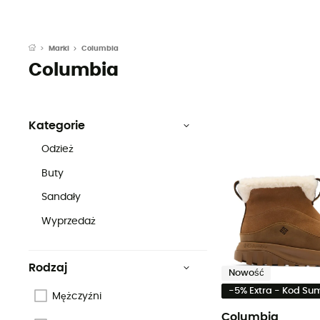
Columbia
Marki
Columbia
Kategorie
Odzież
Buty
Sandały
Wyprzedaż
Rodzaj
Nowość
-5% Extra - Kod S
Mężczyźni
Columbia