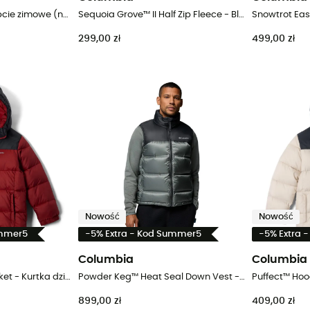
Snowtrot Ease™ - Kapcie zimowe (np. kapcie Subu) damskie
Sequoia Grove™ II Half Zip Fleece - Bluza polarowa damska
299,00 zł
499,00 zł
Nowość
Nowość
ummer5
-5% Extra - Kod Summer5
-5% Extra 
Columbia
Columbia
Puffect™ Hooded Jacket - Kurtka dzieci
Powder Keg™ Heat Seal Down Vest - Bezrękawnik puchowy męski
899,00 zł
409,00 zł