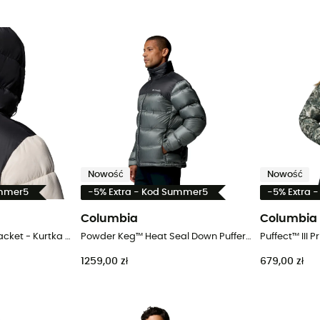
Nowość
Nowość
ummer5
-5% Extra - Kod Summer5
-5% Extra 
Columbia
Columbia
Puffect™ IV Hooded Jacket - Kurtka męski
Powder Keg™ Heat Seal Down Puffer - Kurtka puchowa meski
1259,00 zł
679,00 zł