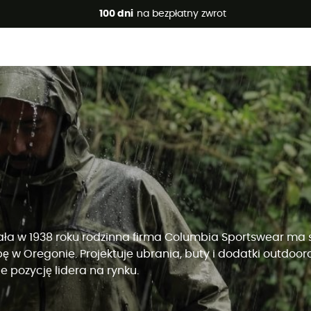
 promocje 🔥 -5% DODATKOWO przy zakupie 2 produktów*, kod 
100 dni
na bezpłatny zwrot
ła w 1938 roku rodzinna firma Columbia Sportswear ma 
bę w Oregonie. Projektuje ubrania, buty i dodatki outdoor
e pozycję lidera na rynku.