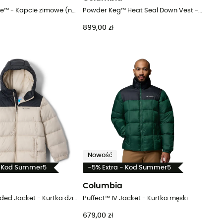
Snowtrot Ease™ - Kapcie zimowe (np. kapcie Subu) damskie
Powder Keg™ Heat Seal Down Vest - Bezrękawnik puchowy męski
899,00 zł
Nowość
- Kod Summer5
-5% Extra - Kod Summer5
Columbia
Puffect™ Hooded Jacket - Kurtka dzieci
Puffect™ IV Jacket - Kurtka męski
679,00 zł