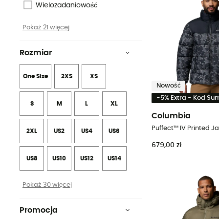
Wielozadaniowość
Pokaż 21 więcej
Rozmiar
One Size
2XS
XS
Nowość
-5% Extra - Kod S
S
M
L
XL
Columbia
2XL
US2
US4
US6
679,00 zł
US8
US10
US12
US14
Pokaż 30 więcej
Promocja