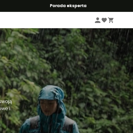
Summer5
Porada eksperta
swoją
owe i