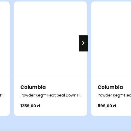
Columbia
Columbia
Puffer - Kurtka puchowa meski
Powder Keg™ Heat Seal Down Puffer - Kurtka puchowa mes
Powder Keg™ Heat
1259,00 zł
899,00 zł