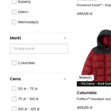
Kobiety
Dzieci
499,00 zł
Niemowlęta
Marki
Columbia
Nowość
Cena
-5% Extra - Kod S
50 zł - 75 zł
Columbia
75 zł - 100 zł
409,00 zł
100 zł - 125 zł