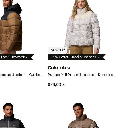
Nowość
- Kod Summer5
-5% Extra - Kod Summer5
Columbia
Puffect™ IV Hooded Jacket - Kurtka męski
Puffect™ III Printed Jacket - Kurtka damski
679,00 zł