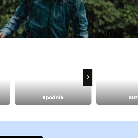
Spodnie
But