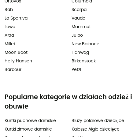
Ortovox
Columbia
Rab
Scarpa
La Sportiva
Vaude
Lowa
Mammut
Altra
Julbo
Millet
New Balance
Moon Boot
Hanwag
Helly Hansen
Birkenstock
Barbour
Petzl
Popularne kategorie w działach odzież i
obuwie
Kurtki puchowe damskie
Bluzy polarowe dziecięce
Kurtki zimowe damskie
Kalosze Aigle dziecięce