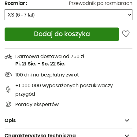
ruchów
. Jego
luźny krój
i
rozciągliwy materiał
Rozmiar
:
Przewodnik po rozmiarach
gwarantują pełną swobodę, aby Twoje pociechy mogły
odkrywać świat w swoim tempie. Krótko mówiąc, to
doskonały sprzymierzeniec dla niezapomnianych
wspomnień na świeżym powietrzu.
Dodaj do koszyka
Ochrona przeciwsłoneczna Omni-Shade™ Broad
Spectrum UPF 50
Darmowa dostawa od 750 zł
Technologia: Omni-Freeze™
Pi. 21 Sie.
-
So. 22 Sie.
100 dni na bezpłatny zwrot
Technologia: Omni-Wick
+1 000 000 wyposażonych poszukiwaczy
Pętla na kciuk (niedostępna w rozmiarze dla
przygód
niemowląt lub małych dzieci)
Porady ekspertów
Dłuższy tył
Materiał: 89% poliester, 11% elastan
Opis
Charakterystyka techniczna