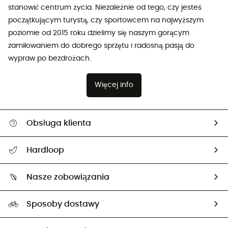
stanowić centrum życia. Niezależnie od tego, czy jesteś
początkującym turystą, czy sportowcem na najwyższym
poziomie od 2015 roku dzielimy się naszym gorącym
zamiłowaniem do dobrego sprzętu i radosną pasją do
wypraw po bezdrożach.
Więcej info
Obsługa klienta
Pomoc i kontakt
Hardloop
Śledzenie przesyłki
O nas
Zwrot artykułów i zwrot środków
Nasze zobowiązania
HardGuides
Przewodnik po rozmiarach
Nasz ślad węglowy
Ambasadorzy
Sposoby dostawy
Neutralność węglowa
Wybrane produkty eko