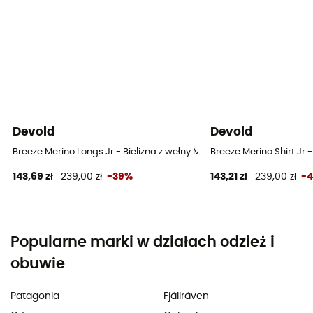
Devold
Devold
Breeze Merino Longs Jr - Bielizna z wełny Merino® dziecięca
Breeze Merino Shirt Jr 
143,69 zł
239,00 zł
-39%
143,21 zł
239,00 zł
-
Popularne marki w działach odzież i
obuwie
Patagonia
Fjällräven