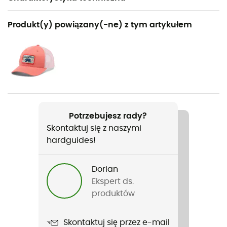
Polecane dla
Produkt(y) powiązany(-ne) z tym artykułem
Turystyka piesza / Trekking / Podróże
Rodzaj
Dzieci
Nazwa produktu
Chill River Hoodie
Potrzebujesz rady?
Skontaktuj się z naszymi
Stretch
hardguides!
Tak
Ochrona termiczna
Dorian
Tak
Ekspert ds.
produktów
Rękawy
Długie
Skontaktuj się przez e-mail