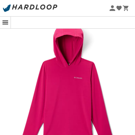
Letnie promocje 🔥 -5% DODATKOWO przy zakupie 2
produktów*, kod Summer5
-5% Extra - Kod Summer5
Dla małych poszukiwaczy przygód, którzy nie boją się ani