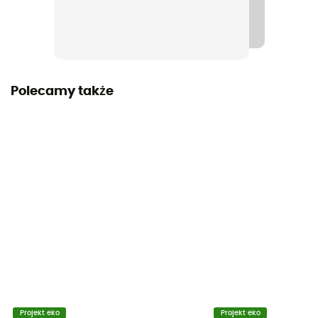
Materiały
89 % polyester 11 % élasthanne
Polecamy także
Projekt eko
Projekt eko