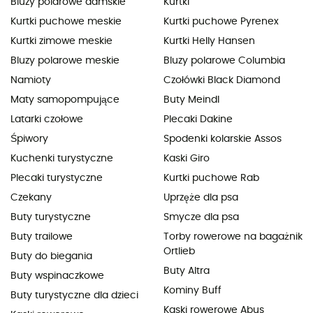
Bluzy polarowe damskie
Kurtki
Kurtki puchowe meskie
Kurtki puchowe Pyrenex
Kurtki zimowe meskie
Kurtki Helly Hansen
Bluzy polarowe meskie
Bluzy polarowe Columbia
Namioty
Czołówki Black Diamond
Maty samopompujące
Buty Meindl
Latarki czołowe
Plecaki Dakine
Śpiwory
Spodenki kolarskie Assos
Kuchenki turystyczne
Kaski Giro
Plecaki turystyczne
Kurtki puchowe Rab
Czekany
Uprzęże dla psa
Buty turystyczne
Smycze dla psa
Buty trailowe
Torby rowerowe na bagażnik
Ortlieb
Buty do biegania
Buty Altra
Buty wspinaczkowe
Kominy Buff
Buty turystyczne dla dzieci
Kaski rowerowe Abus