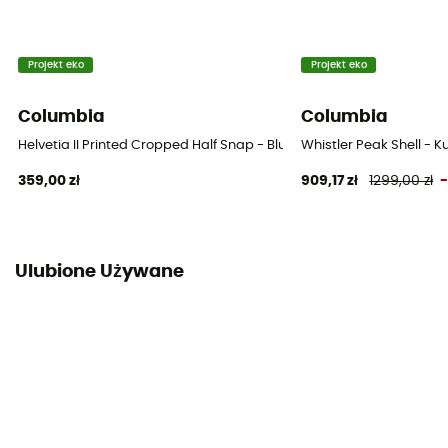
Projekt eko
Projekt eko
Columbia
Columbia
Helvetia II Printed Cropped Half Snap - Bluza polarowa damska
Whistler Peak Shell -
359,00 zł
909,17 zł
1299,00 zł
Ulubione Używane