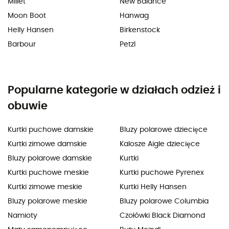
Millet
New Balance
Moon Boot
Hanwag
Helly Hansen
Birkenstock
Barbour
Petzl
Popularne kategorie w działach odzież i
obuwie
Kurtki puchowe damskie
Bluzy polarowe dziecięce
Kurtki zimowe damskie
Kalosze Aigle dziecięce
Bluzy polarowe damskie
Kurtki
Kurtki puchowe meskie
Kurtki puchowe Pyrenex
Kurtki zimowe meskie
Kurtki Helly Hansen
Bluzy polarowe meskie
Bluzy polarowe Columbia
Namioty
Czołówki Black Diamond