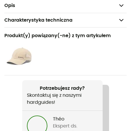
Panele: 52% poliester z recyklingu, 48% poliester
Opis
Charakterystyka techniczna
Polecane dla
Produkt(y) powiązany(-ne) z tym artykułem
Turystyka piesza / Wspinaczka / Trail / Trekking /
Podróże / Fast hiking
Rodzaj
Mężczyźni
Nazwa produktu
Potrzebujesz rady?
Zero Rules Light SS Crew
Skontaktuj się z naszymi
hardguides!
Etykieta
Z recyklingu / Materiał ekologiczny
Théo
Ochrona termiczna
Ekspert ds.