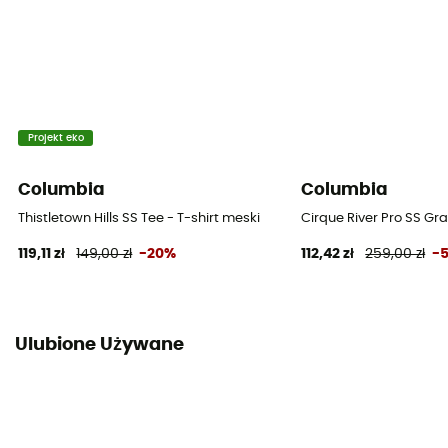
Projekt eko
Columbia
Columbia
Thistletown Hills SS Tee - T-shirt meski
Cirque River Pro SS Gr
119,11 zł
149,00 zł
-20%
112,42 zł
259,00 zł
-
Ulubione Używane