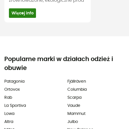
zrównoważone, ekologiczne prod
Więcej info
Popularne marki w działach odzież i
obuwie
Patagonia
Fjällräven
Ortovox
Columbia
Rab
Scarpa
La Sportiva
Vaude
Lowa
Mammut
Altra
Julbo