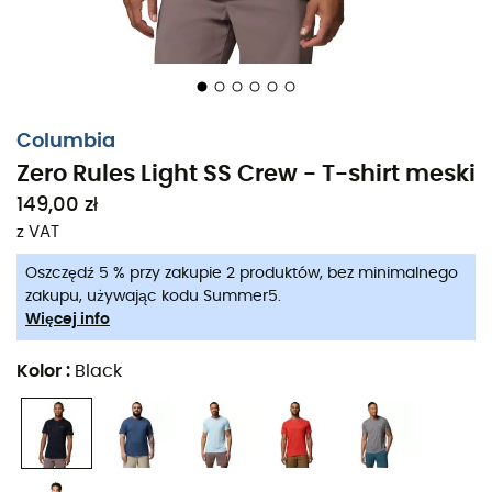
Columbia
Zero Rules Light SS Crew - T-shirt meski
149,00 zł
z VAT
Oszczędź 5 % przy zakupie 2 produktów, bez minimalnego
zakupu, używając kodu Summer5.
Więcej info
Kolor
:
Black
Wyrusz na przygodę tego lata z lekkim
T-shirtem
technicznym
Zero Rules Light SS Crew
od
Columbia
dla
mężczyzn
, idealnym na wędrówki w słońcu. Ten T-