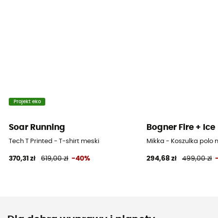
Projekt eko
Soar Running
Bogner Fire + Ice
Tech T Printed - T-shirt meski
Mikka - Koszulka polo
370,31 zł
619,00 zł
-40%
294,68 zł
499,00 zł