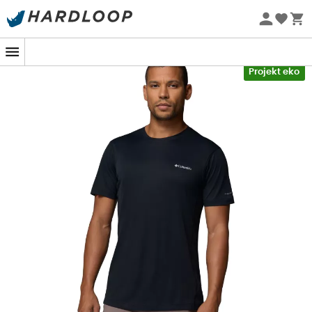
Letnie promocje 🔥 -5% DODATKOWO przy zakupie 2
produktów*, kod Summer5
-5% Extra - Kod Summer5
Projekt eko