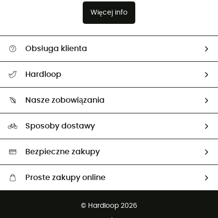
Więcej info
Obsługa klienta
Pomoc i kontakt
Hardloop
Śledzenie przesyłki
O nas
Zwrot artykułów i zwrot środków
Nasze zobowiązania
HardGuides
Przewodnik po rozmiarach
Nasz ślad węglowy
Ambasadorzy
Sposoby dostawy
Neutralność węglowa
Wybrane produkty eko
Bezpieczne zakupy
Proste zakupy online
Darmowa dostawa od 750 zł
© Hardloop 2026
100 dni na bezpłatny zwrot