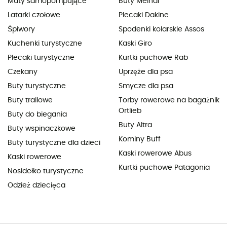
Maty samopompujące
Buty Meindl
Latarki czołowe
Plecaki Dakine
Śpiwory
Spodenki kolarskie Assos
Kuchenki turystyczne
Kaski Giro
Plecaki turystyczne
Kurtki puchowe Rab
Czekany
Uprzęże dla psa
Buty turystyczne
Smycze dla psa
Buty trailowe
Torby rowerowe na bagażnik
Ortlieb
Buty do biegania
Buty Altra
Buty wspinaczkowe
Kominy Buff
Buty turystyczne dla dzieci
Kaski rowerowe Abus
Kaski rowerowe
Kurtki puchowe Patagonia
Nosidełko turystyczne
Odzież dziecięca