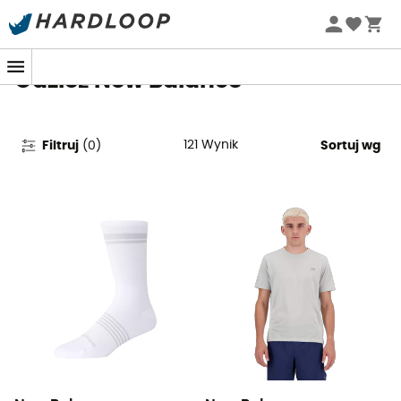
Letnie promocje 🔥 -5% DODATKOWO przy zakupie 2
produktów*, kod Summer5
Odzież New Balance
121
Wynik
Filtruj
(
0
)
Sortuj wg