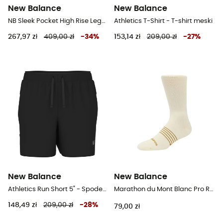
New Balance
New Balance
NB Sleek Pocket High Rise Legging 27" - Legginsy do biegania damskie
Athletics T-Shirt - T-shirt meski
267,97 zł
409,00 zł
-
34
%
153,14 zł
209,00 zł
-
27
%
New Balance
New Balance
Athletics Run Short 5" - Spodenki do biegania męskie
Marathon du Mont Blanc Pro Run - Skarpety do biegania
148,49 zł
209,00 zł
-
28
%
79,00 zł