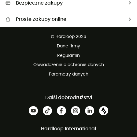
Wybrane produkty eko
Bezpieczne zakupy
Proste zakupy online
Darmowa dostawa od 750 zł
© Hardloop 2026
100 dni na bezpłatny zwrot
Dane firmy
obsługi klienta
Regulamin
Oświadczenie o ochronie danych
Parametry danych
Další dobrodružství
Hardloop International