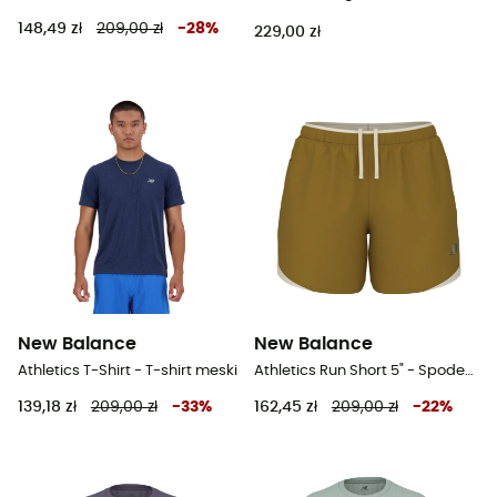
148,49 zł
209,00 zł
-
28
%
229,00 zł
New Balance
New Balance
Athletics T-Shirt - T-shirt meski
Athletics Run Short 5" - Spodenki do biegania damskie
139,18 zł
209,00 zł
-
33
%
162,45 zł
209,00 zł
-
22
%