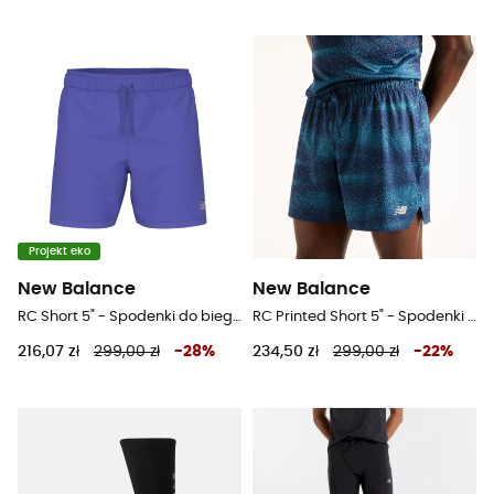
Projekt eko
New Balance
New Balance
RC Short 5" - Spodenki do biegania męskie
RC Printed Short 5" - Spodenki do biegania męskie
216,07 zł
299,00 zł
-
28
%
234,50 zł
299,00 zł
-
22
%