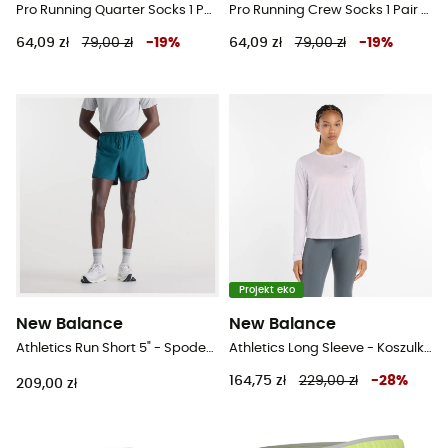
Pro Running Quarter Socks 1 Pair - Skarpety do biegania
Pro Running Crew Socks 1 Pair - Skarpety do biegania
64,09 zł
79,00 zł
-
19
%
64,09 zł
79,00 zł
-
19
%
Projekt eko
New Balance
New Balance
Athletics Run Short 5" - Spodenki do biegania męskie
Athletics Long Sleeve - Koszulka damska
164,75 zł
229,00 zł
-
28
%
209,00 zł