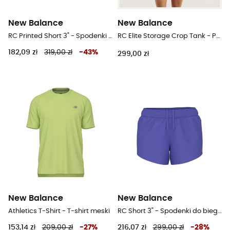
New Balance
New Balance
RC Printed Short 3" - Spodenki do biegania damskie
RC Elite Storage Crop Tank - Podkoszulki damski
182,09 zł
319,00 zł
-
43
%
299,00 zł
New Balance
New Balance
Athletics T-Shirt - T-shirt meski
RC Short 3" - Spodenki do biegania damskie
153,14 zł
209,00 zł
-
27
%
216,07 zł
299,00 zł
-
28
%