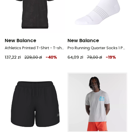
New Balance
New Balance
Athletics Printed T-Shirt - T-shirt meski
Pro Running Quarter Socks 1 Pair - Skarpety do biegania
137,22 zł
229,00 zł
-
40
%
64,09 zł
79,00 zł
-
19
%