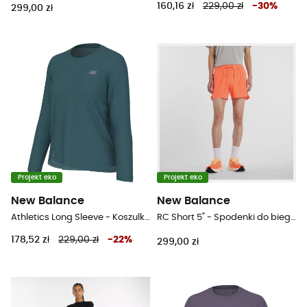
160,16 zł
229,00 zł
-
30
%
299,00 zł
Projekt eko
Projekt eko
New Balance
New Balance
Athletics Long Sleeve - Koszulka damska
RC Short 5" - Spodenki do biegania męskie
178,52 zł
229,00 zł
-
22
%
299,00 zł