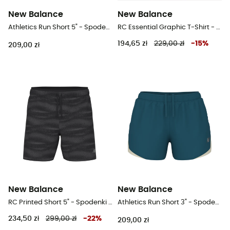
New Balance
New Balance
Athletics Run Short 5" - Spodenki do biegania damskie
RC Essential Graphic T-Shirt - T-shirt meski
194,65 zł
229,00 zł
-
15
%
209,00 zł
New Balance
New Balance
RC Printed Short 5" - Spodenki do biegania męskie
Athletics Run Short 3" - Spodenki do biegania damskie
234,50 zł
299,00 zł
-
22
%
209,00 zł