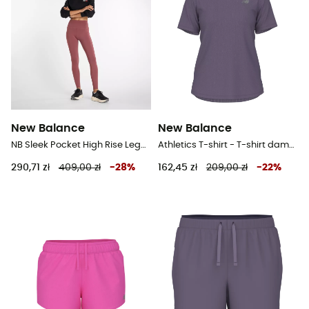
New Balance
New Balance
NB Sleek Pocket High Rise Legging 27" - Legginsy do biegania damskie
Athletics T-shirt - T-shirt damski
290,71 zł
409,00 zł
-
28
%
162,45 zł
209,00 zł
-
22
%