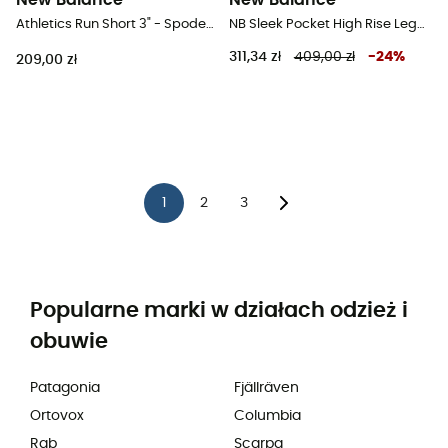
New Balance
New Balance
Athletics Run Short 3" - Spodenki do biegania damskie
NB Sleek Pocket High Rise Legging 27" - Legginsy do biegania damskie
311,34 zł
409,00 zł
-
24
%
209,00 zł
1
2
3
Popularne marki w działach odzież i
obuwie
Patagonia
Fjällräven
Ortovox
Columbia
Rab
Scarpa