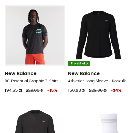
Projekt eko
New Balance
New Balance
RC Essential Graphic T-Shirt - T-shirt meski
Athletics Long Sleeve - Koszulka damska
194,65 zł
229,00 zł
-
15
%
150,98 zł
229,00 zł
-
34
%