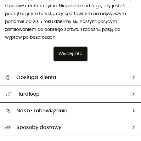
stanowić centrum życia. Niezależnie od tego, czy jesteś
początkującym turystą, czy sportowcem na najwyższym
poziomie od 2015 roku dzielimy się naszym gorącym
zamiłowaniem do dobrego sprzętu i radosną pasją do
wypraw po bezdrożach.
Więcej info
Obsługa klienta
Pomoc i kontakt
Hardloop
Śledzenie przesyłki
O nas
Zwrot artykułów i zwrot środków
Nasze zobowiązania
HardGuides
Przewodnik po rozmiarach
Nasz ślad węglowy
Ambasadorzy
Sposoby dostawy
Neutralność węglowa