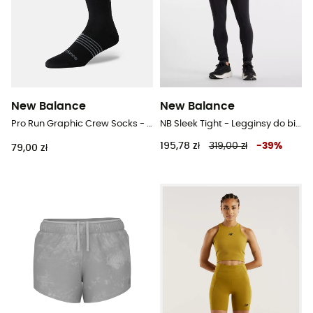
New Balance
New Balance
Pro Run Graphic Crew Socks - Skarpety do biegania
NB Sleek Tight - Legginsy do biegania męskie
195,78 zł
319,00 zł
-
39
%
79,00 zł