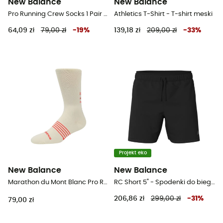
New Balance
New Balance
Pro Running Crew Socks 1 Pair - Skarpety do biegania
Athletics T-Shirt - T-shirt meski
64,09 zł
79,00 zł
-
19
%
139,18 zł
209,00 zł
-
33
%
Projekt eko
New Balance
New Balance
Marathon du Mont Blanc Pro Run - Skarpety do biegania
RC Short 5" - Spodenki do biegania męskie
206,86 zł
299,00 zł
-
31
%
79,00 zł