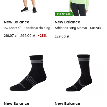
Projekt eko
New Balance
New Balance
RC Short 5" - Spodenki do biegania damskie
Athletics Long Sleeve - Koszulka damska
216,07 zł
299,00 zł
-
28
%
229,00 zł
New Balance
New Balance