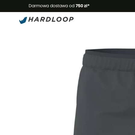
Letnie
Darmowa dostawa od
750 zł*