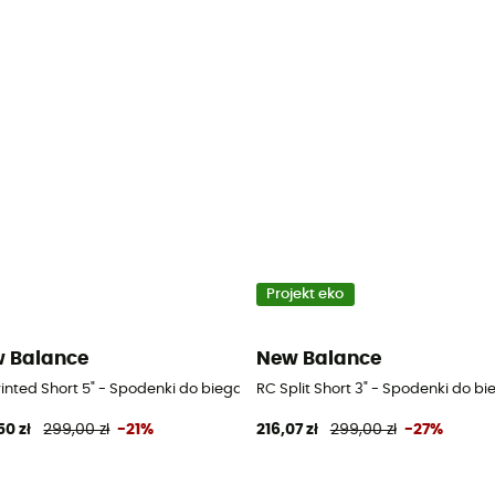
Projekt eko
 Balance
New Balance
 męskie
rinted Short 5" - Spodenki do biegania męskie
RC Split Short 3" - Spodenki do b
50 zł
299,00 zł
-21%
216,07 zł
299,00 zł
-27%