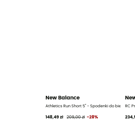
New Balance
New
Athletics Run Short 5" - Spodenki do biegania
RC P
148,49 zł
209,00 zł
-28%
234,