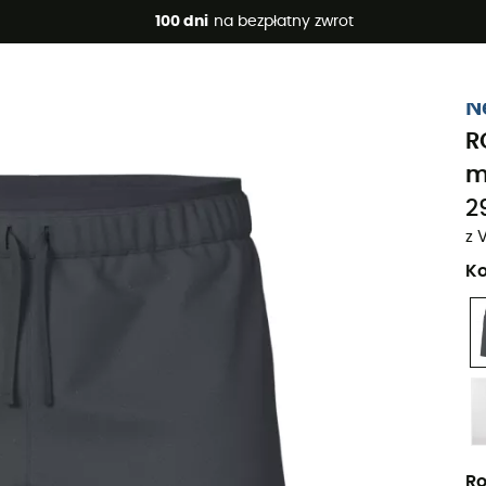
 promocje 🔥 -5% DODATKOWO przy zakupie 2 produktów*, kod 
100 dni
na bezpłatny zwrot
Projekt eko
N
R
m
2
z 
Ko
Ro