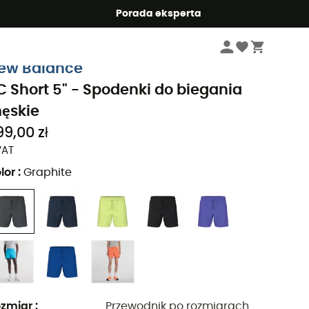
Summer5
Porada eksperta
Mężczyźni
Odzież meskie
Spodenki męskie
Spodenki do biegania męs
ew Balance
C Short 5" - Spodenki do biegania
ęskie
99,00 zł
VAT
lor
:
Graphite
zmiar
:
Przewodnik po rozmiarach