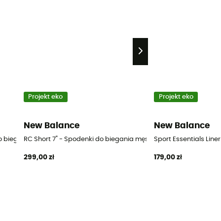
Projekt eko
Projekt eko
New Balance
New Balance
do biegania męskie
RC Short 7" - Spodenki do biegania męskie
Sport Essentials Line
299,00 zł
179,00 zł