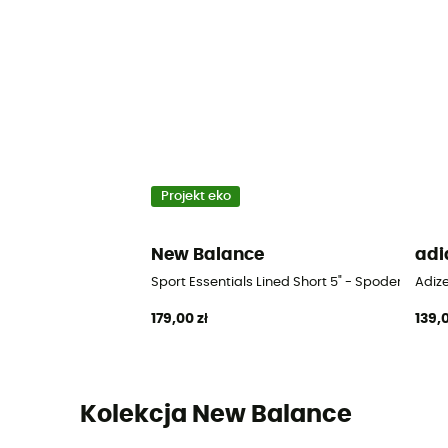
Projekt eko
New Balance
adi
Sport Essentials Lined Short 5" - Spodenki do 
Adiz
179,00 zł
139,0
Kolekcja New Balance