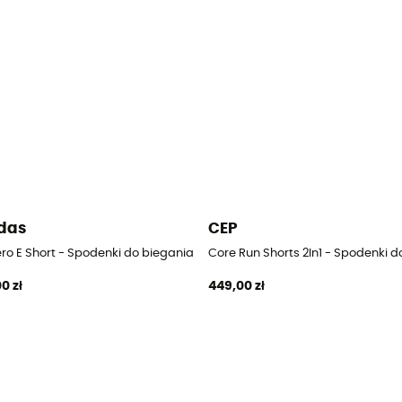
das
CEP
biegania męskie
ero E Short - Spodenki do biegania męskie
Core Run Shorts 2In1 - Spodenki 
0 zł
449,00 zł