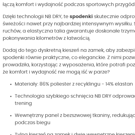
łączą komfort i wydajność podczas sportowych przygód
Dzięki technologii NB DRY, te
spodenki
skutecznie odpro
świeżości nawet przy najbardziej intensywnym wysiłku. 
ruchów, a elastyczna talia gwarantuje doskonałe trzym
pokonywania kilometrów z łatwością.
Dodaj do tego dyskretną kieszeń na zamek, aby zabezp
spodenki równie praktyczne, co eleganckie. Z nimi pozw
prowadziła, korzystając z wyposażenia, które potrafi po
że komfort i wydajność nie mogą iść w parze?
Materiały: 86% poliester z recyklingu - 14% elastan
Technologia szybkiego schnięcia NB DRY odprowad
trening
Wewnętrzny panel z bezszwowej tkaniny, redukując
podczas biegu
Tylna kieszeń na zamek i dwie wewnętrzne kieszen