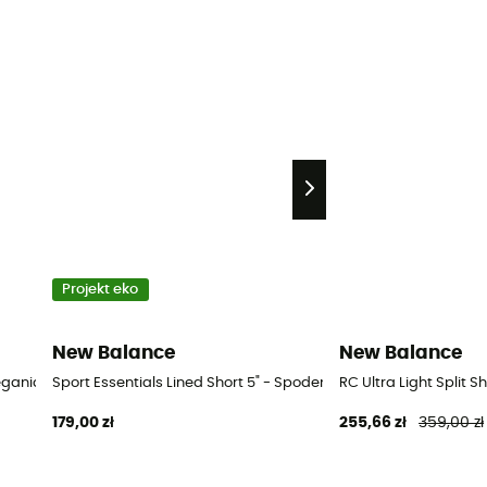
Projekt eko
New Balance
New Balance
iegania męskie
Sport Essentials Lined Short 5" - Spodenki do biegania męskie
RC Ultra Light Split 
179,00 zł
255,66 zł
359,00 zł