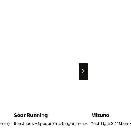
Soar Running
Mizuno
ia męskie
Run Shorts - Spodenki do biegania męskie
Tech Light 3.5" Short