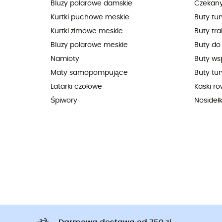
Bluzy polarowe damskie
Czekan
Kurtki puchowe meskie
Buty tu
Kurtki zimowe meskie
Buty tra
Bluzy polarowe meskie
Buty do
Namioty
Buty ws
Maty samopompujące
Buty tur
Latarki czołowe
Kaski r
Śpiwory
Nosideł