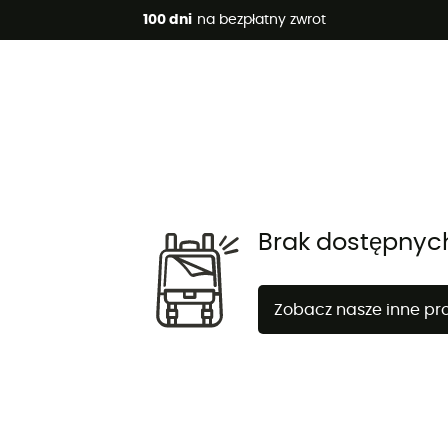
 promocje 🔥 -5% DODATKOWO przy zakupie 2 produktów*, kod 
100 dni
na bezpłatny zwrot
Brak dostępnyc
Zobacz nasze inne pr