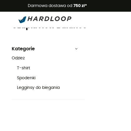
Letnie
Darmowa dostawa od
750 zł*
Czapki
New Balance
Odzież
Czapki New Balance
Kategorie
Odzież
T-shirt
Spodenki
Legginsy do biegania