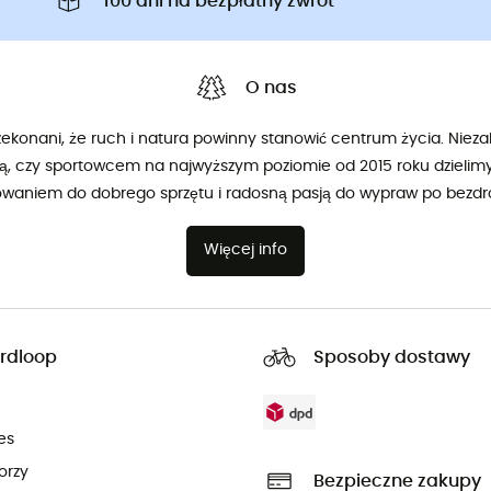
100 dni na bezpłatny zwrot
O nas
konani, że ruch i natura powinny stanowić centrum życia. Niezal
ą, czy sportowcem na najwyższym poziomie od 2015 roku dzieli
owaniem do dobrego sprzętu i radosną pasją do wypraw po bezdr
Więcej info
rdloop
Sposoby dostawy
es
orzy
Bezpieczne zakupy