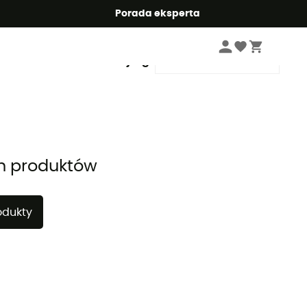
Summer5
Porada eksperta
Sortuj wg
h produktów
odukty