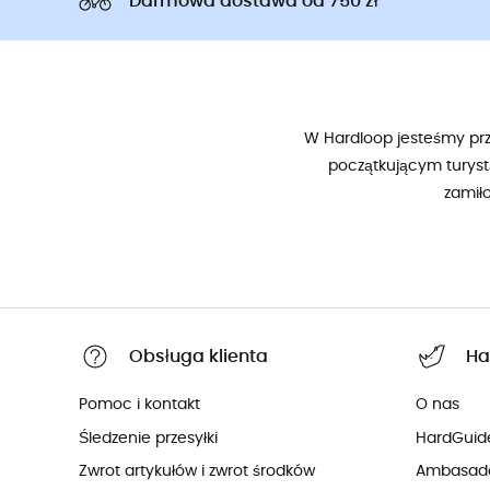
Darmowa dostawa od 750 zł
W Hardloop jesteśmy prze
początkującym turyst
zamił
Obsługa klienta
Ha
Pomoc i kontakt
O nas
Śledzenie przesyłki
HardGuid
Zwrot artykułów i zwrot środków
Ambasad