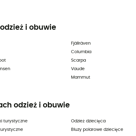
odzież i obuwie
Fjällräven
Columbia
oot
Scarpa
ansen
Vaude
Mammut
ach odzież i obuwie
i turystyczne
Odzież dziecięca
turystyczne
Bluzy polarowe dziecięce