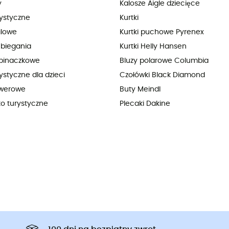
y
Kalosze Aigle dziecięce
rystyczne
Kurtki
ilowe
Kurtki puchowe Pyrenex
 biegania
Kurtki Helly Hansen
pinaczkowe
Bluzy polarowe Columbia
ystyczne dla dzieci
Czołówki Black Diamond
owerowe
Buty Meindl
ko turystyczne
Plecaki Dakine