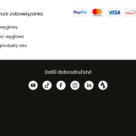
sze zobowiązania
 węglowy
ość węglowa
produkty eko
Další dobrodružství