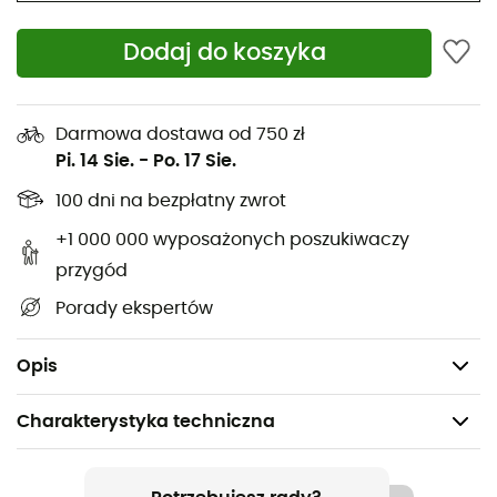
sportowych przygodach. Gotowy(-a) biegać z stylem i
efektywnością?
Dodaj do koszyka
71 % poliester z recyklingu, 29 % Lycra®
Technologia NB DRY o szybkim schnięciu
Darmowa dostawa od 750 zł
odprowadza wilgoć z ciała, abyś mógł(-a)
Pi. 14 Sie.
-
Po. 17 Sie.
trenować bez zakłóceń
100 dni na bezpłatny zwrot
Wewnętrzny sznurek infinity
+1 000 000 wyposażonych poszukiwaczy
przygód
Boczne kieszenie do przechowywania
Porady ekspertów
Elementy odblaskowe dodane do dolnego brzegu
Latające logo NB na tylnej części paska
Opis
Charakterystyka techniczna
Polecane dla
Bieganie