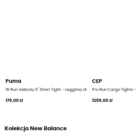
Puma
CEP
W Run Velocity 5" Short Tight - Legginsy do biegania damskie
Pro Run Cargo Tights 
179,00 zł
1259,00 zł
Kolekcja New Balance