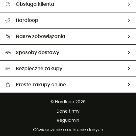
Obsługa klienta
Pomoc i kontakt
Hardloop
Śledzenie przesyłki
O nas
Zwrot artykułów i zwrot środków
Nasze zobowiązania
HardGuides
Przewodnik po rozmiarach
Nasz ślad węglowy
Ambasadorzy
Sposoby dostawy
Neutralność węglowa
Wybrane produkty eko
Bezpieczne zakupy
Proste zakupy online
Darmowa dostawa od 750 zł
© Hardloop 2026
100 dni na bezpłatny zwrot
Dane firmy
obsługi klienta
Regulamin
Oświadczenie o ochronie danych