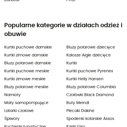
Barbour
Petzl
Popularne kategorie w działach odzież i
obuwie
Kurtki puchowe damskie
Bluzy polarowe dziecięce
Kurtki zimowe damskie
Kalosze Aigle dziecięce
Bluzy polarowe damskie
Kurtki
Kurtki puchowe meskie
Kurtki puchowe Pyrenex
Kurtki zimowe meskie
Kurtki Helly Hansen
Bluzy polarowe meskie
Bluzy polarowe Columbia
Namioty
Czołówki Black Diamond
Maty samopompujące
Buty Meindl
Latarki czołowe
Plecaki Dakine
Śpiwory
Spodenki kolarskie Assos
Kuchenki turystyczne
Kaski Giro