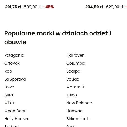
291,75 zł
539,00 zł
-45%
294,89 zł
629,00 zł
Popularne marki w działach odzież i
obuwie
Patagonia
Fjällräven
Ortovox
Columbia
Rab
Scarpa
La Sportiva
Vaude
Lowa
Mammut
Altra
Julbo
Millet
New Balance
Moon Boot
Hanwag
Helly Hansen
Birkenstock