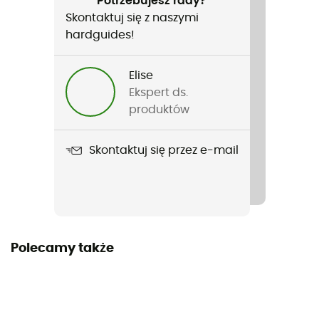
Potrzebujesz rady?
Skontaktuj się z naszymi
Rodzaj
hardguides!
Kobiety
Elise
Nazwa produktu
Ekspert ds.
NB Sleek Pocket High Rise Legging 27"
produktów
Skontaktuj się przez e-mail
Polecamy także