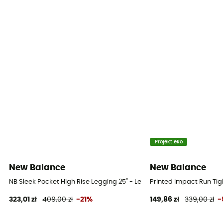
Projekt eko
New Balance
New Balance
NB Sleek Pocket High Rise Legging 25" - Legginsy do biegania dams
Printed Impact Run Ti
323,01 zł
409,00 zł
-21%
149,86 zł
339,00 zł
-