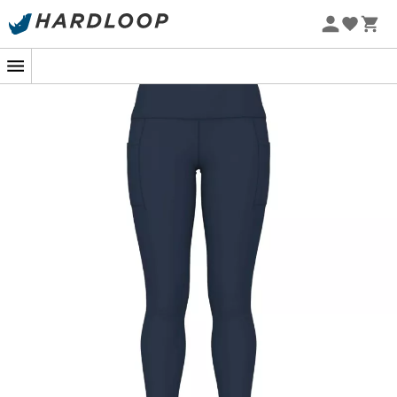
Letnie promocje 🔥 -5% DODATKOWO przy zakupie 2
produktów*, kod Summer5
Podczas chłodnego poranka, gdy rosa wciąż łaskocze
źdźbła trawy, wyrusz na podbój swoich celów z
NB Sleek
Pocket High Rise Legging 27"
od
New Balance
. Te
legginsy do biegania
są dyskretnym, ale potężnym
sojusznikiem na każdą sportową wyprawę.
Zaprojektowane, aby przylegać do ciała niczym druga
skóra, oferują absolutną swobodę ruchów, niezależnie od
tego, czy wspinasz się na wzgórze, czy bijesz swój