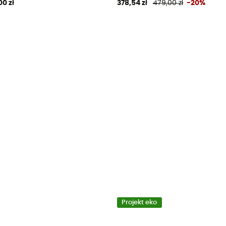
00 zł
378,54 zł
479,00 zł
-20%
Projekt eko