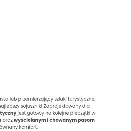
a lub przemierzający szlaki turystyczne,
najlepszy sojusznik! Zaprojektowany dla
styczny
jest gotowy na kolejne pieczątki w
u
oraz
wyściełanym i chowanym pasom
zrównany komfort.