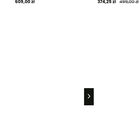
609,00 zł
374,25 zł
499,00 zł