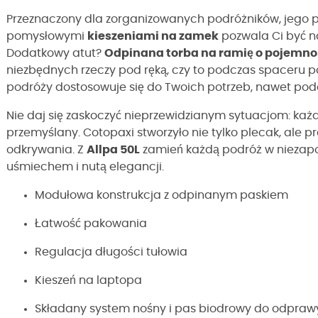
Przeznaczony dla zorganizowanych podróżników, jego 
pomysłowymi
kieszeniami na zamek
pozwala Ci być na
Dodatkowy atut?
Odpinana torba na ramię o pojemnoś
niezbędnych rzeczy pod ręką, czy to podczas spaceru po
podróży dostosowuje się do Twoich potrzeb, nawet podc
Nie daj się zaskoczyć nieprzewidzianym sytuacjom: każd
przemyślany. Cotopaxi stworzyło nie tylko plecak, ale 
odkrywania. Z
Allpa 50L
zamień każdą podróż w niezapo
uśmiechem i nutą elegancji.
Modułowa konstrukcja z odpinanym paskiem
Łatwość pakowania
Regulacja długości tułowia
Kieszeń na laptopa
Składany system nośny i pas biodrowy do odpra