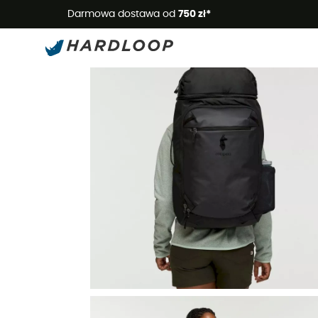
Letnie
Darmowa dostawa od
750 zł*