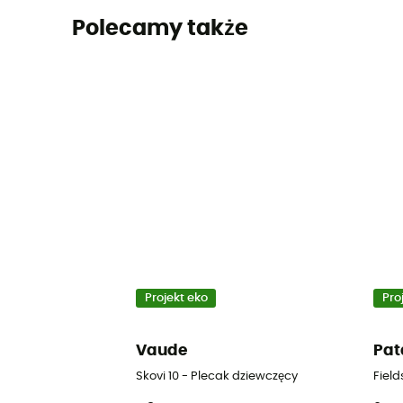
Polecamy także
Projekt eko
Pro
Vaude
Pat
Skovi 10 - Plecak dziewczęcy
Field