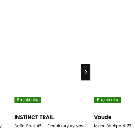
Projekt eko
Projekt eko
INSTINCT TRAIL
Vaude
y
Duffel Pack 45L - Plecak turystyczny
Mineo Backpack 23 - 