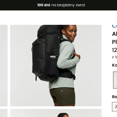
 promocje 🔥 -5% DODATKOWO przy zakupie 2 produktów*, kod 
100 dni
na bezpłatny zwrot
Projekt eko
C
A
P
12
z 
Ko
Ro