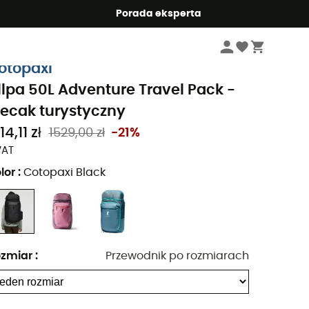
Summer5
Porada eksperta
Sprzęt podróżny
Torby podróżne
Plecaki turystyczne
otopaxi
llpa 50L Adventure Travel Pack -
lecak turystyczny
14,11 zł
1529,00 zł
-21%
VAT
lor
:
Cotopaxi Black
zmiar
:
Przewodnik po rozmiarach