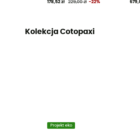
178,52 zł
229,00 zł
-22%
679,
Kolekcja Cotopaxi
Projekt eko