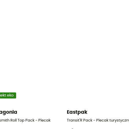
jekt eko
agonia
Eastpak
smith Roll Top Pack - Plecak
Transit'R Pack - Plecak turystyczn