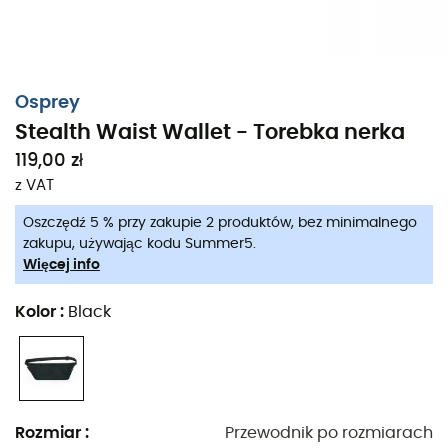
Osprey
Stealth Waist Wallet - Torebka nerka
119,00 zł
z VAT
Oszczędź 5 % przy zakupie 2 produktów, bez minimalnego
zakupu, używając kodu Summer5.
Więcej info
Niezależnie od tego, czy wybierasz się na wędrówkę na
Kolor
:
Black
drugi koniec świata, czy zwiedzasz dynamiczną
metropolię, ta dyskretna kieszeń podróżna pozwoli Ci
zorganizować i chronić ważne dokumenty
podczas
podróży:
paszport, bilety, karty bankowe...
Torebka
nerka
Stealth Waist Wallet od Osprey
została
Rozmiar
:
Przewodnik po rozmiarach
zaprojektowana z przyjemnej dla skóry siateczki oraz