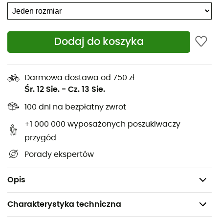
regulowanym paskiem na biodra.Szybko zapomnisz, że
ją nosisz, nawet pod ubraniem.Dla pełnego
bezpieczeństwa
kieszeń na ukryte banknoty
oraz
Dodaj do koszyka
podszewka anty-RFID chronią Twój paszport i karty
bankowe przed cyberprzestępcami.
Specyfikacje techniczne
:
Darmowa dostawa od 750 zł
Ukryta kieszeń na banknoty,
Śr. 12 Sie.
-
Cz. 13 Sie.
Podszewka RFID,
100 dni na bezpłatny zwrot
Przyjemna dla skóry siateczka,
+1 000 000 wyposażonych poszukiwaczy
Regulowany pasek,
przygód
Dyskretna główna kieszeń na zamek,
Porady ekspertów
Maksymalne wymiary: 12 x 31 x 0 cm,
Waga: 0,05 kg.
Opis
Charakterystyka techniczna