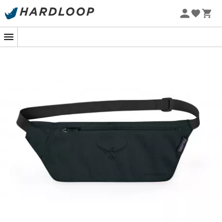
Letnie promocje 🔥 -5% DODATKOWO przy zakupie 2
produktów*, kod Summer5
-5% Extra - Kod Summer5