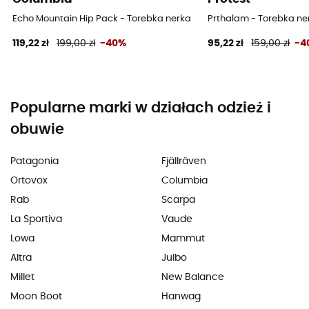
Echo Mountain Hip Pack - Torebka nerka
Prthalam - Torebka ne
119,22 zł
199,00 zł
-40%
95,22 zł
159,00 zł
-4
Popularne marki w działach odzież i
obuwie
Patagonia
Fjällräven
Ortovox
Columbia
Rab
Scarpa
La Sportiva
Vaude
Lowa
Mammut
Altra
Julbo
Millet
New Balance
Moon Boot
Hanwag