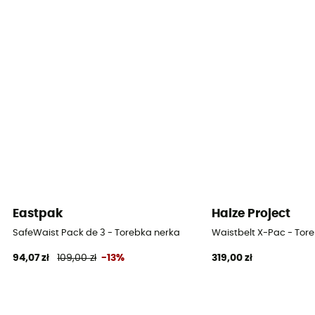
Eastpak
Haize Project
SafeWaist Pack de 3 - Torebka nerka
Waistbelt X-Pac - Tor
94,07 zł
109,00 zł
-13%
319,00 zł