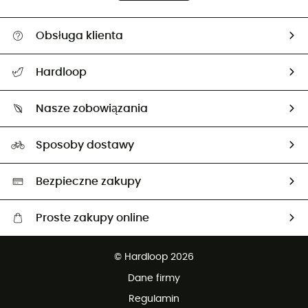
Obsługa klienta
Pomoc i kontakt
Hardloop
Śledzenie przesyłki
O nas
Zwrot artykułów i zwrot środków
Nasze zobowiązania
HardGuides
Przewodnik po rozmiarach
Nasz ślad węglowy
Ambasadorzy
Sposoby dostawy
Neutralność węglowa
Wybrane produkty eko
Bezpieczne zakupy
Proste zakupy online
Darmowa dostawa od 750 zł
© Hardloop 2026
100 dni na bezpłatny zwrot
Dane firmy
obsługi klienta
Regulamin