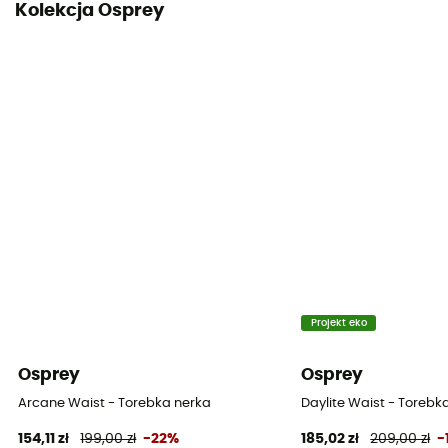
Kolekcja Osprey
Projekt eko
Osprey
Osprey
Arcane Waist - Torebka nerka
Daylite Waist - Torebk
154,11 zł
199,00 zł
-22%
185,02 zł
209,00 zł
-