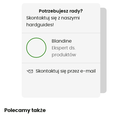
Polecane dla
Turystyka piesza / Wspinaczka / Podejście / Podróże /
Potrzebujesz rady?
Codzienny użytek
Skontaktuj się z naszymi
hardguides!
Rodzaj
Mężczyźni / Kobiety
Blandine
Ekspert ds.
Ciężar
produktów
50 g
Skontaktuj się przez e-mail
Nazwa produktu
Stealth Waist Wallet
Polecamy także