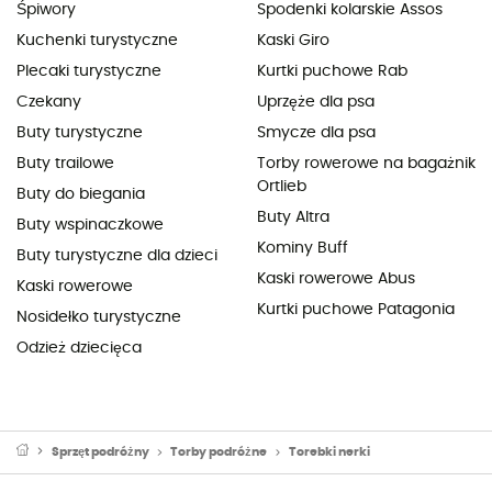
Śpiwory
Spodenki kolarskie Assos
Kuchenki turystyczne
Kaski Giro
Plecaki turystyczne
Kurtki puchowe Rab
Czekany
Uprzęże dla psa
Buty turystyczne
Smycze dla psa
Buty trailowe
Torby rowerowe na bagażnik
Ortlieb
Buty do biegania
Buty Altra
Buty wspinaczkowe
Kominy Buff
Buty turystyczne dla dzieci
Kaski rowerowe Abus
Kaski rowerowe
Kurtki puchowe Patagonia
Nosidełko turystyczne
Odzież dziecięca
Sprzęt podróżny
Torby podróżne
Torebki nerki