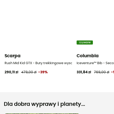
Używane
Scarpa
Columbia
Rush Mid Kid GTX - Buty trekkingowe wysokie dla dzieci
Iceventure™ Bib - Seco
290,11 zł
479,00 zł
-39%
331,84 zł
769,00 zł
-
Dla dobra wyprawy i planety...