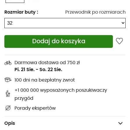
trwałości
Rozmiar buty
:
Przewodnik po rozmiarach
Lekka podeszwa środkowa Techlite™ (100% EVA)
dla optymalnej amortyzacji i doskonałego zwrotu
energii
Dodaj do koszyka
Wkładka Techlite™ Eco z 20% materiałów z
recyklingu dla trwałego komfortu
Podeszwa zewnętrzna OmniGrip™: 100% gumy
Darmowa dostawa od 750 zł
niebrudzącej i przyczepnej
Pi. 21 Sie.
-
So. 22 Sie.
100 dni na bezpłatny zwrot
Cholewka: 65% poliuretan - 35% poliester z
recyklingu
+1 000 000 wyposażonych poszukiwaczy
przygód
Wkładka: 80% EVA - 20% PE
Porady ekspertów
Podszewka: 100% poliester
Waga: 2 x 208 g
Opis