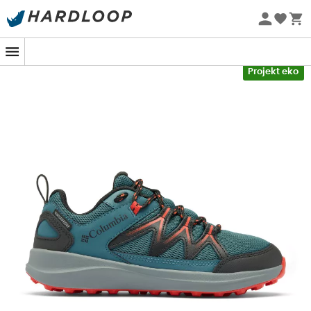
Letnie promocje 🔥 -5% DODATKOWO przy zakupie 2
produktów*, kod Summer5
-5% Extra - Kod Summer5
Projekt eko
Młodzi odkrywcy, gotowi zdobywać lasy i góry, znajdą
idealnego sprzymierzeńca, zakładając
niskie i
wodoodporne buty turystyczne
Youth Peakfreak Rush
Waterproof
marki
Columbia
. Zaprojektowane z myślą o
trudnym terenie, te buty gwarantują, że każda wyprawa
stanie się nieograniczoną przygodą, nawet w deszczowe
dni.
Dzięki
technologii wodoodpornej Omni-Tech™
, mali
odkrywcy będą mieli
suche stopy
, ciesząc się
jednocześnie
absolutnym komfortem
.
Gumowa