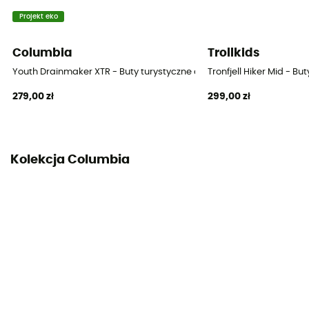
Sznurówki
Projekt eko
Materiał cholewki
Columbia
Trollkids
65 % polyuréthane - 35 % polyester recyclé
Youth Drainmaker XTR - Buty turystyczne dla dzieci
Tronfjell Hiker Mid - Bu
279,00 zł
299,00 zł
Kolekcja Columbia