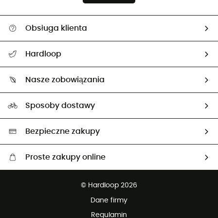
Obsługa klienta
Pomoc i kontakt
Hardloop
Śledzenie przesyłki
O nas
Zwrot artykułów i zwrot środków
Nasze zobowiązania
HardGuides
Przewodnik po rozmiarach
Nasz ślad węglowy
Ambasadorzy
Sposoby dostawy
Neutralność węglowa
Wybrane produkty eko
Bezpieczne zakupy
Proste zakupy online
Darmowa dostawa od 750 zł
© Hardloop 2026
100 dni na bezpłatny zwrot
Dane firmy
obsługi klienta
Regulamin