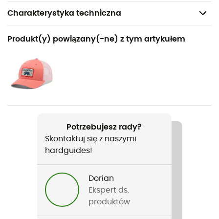
Charakterystyka techniczna
Polecane dla
Produkt(y) powiązany(-ne) z tym artykułem
Turystyka piesza / Podróże / Fast hiking
Rodzaj
Dzieci
Ciężar
2 x 208 g
Potrzebujesz rady?
Skontaktuj się z naszymi
Nazwa produktu
hardguides!
Youth Peakfreak Rush Waterproof
Zastosowana technologia
Dorian
Omni-Tech™
Ekspert ds.
produktów
Nieprzemakalność