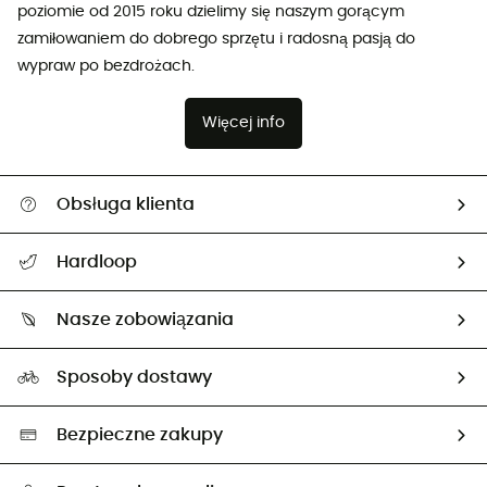
poziomie od 2015 roku dzielimy się naszym gorącym
zamiłowaniem do dobrego sprzętu i radosną pasją do
wypraw po bezdrożach.
Więcej info
Obsługa klienta
Pomoc i kontakt
Hardloop
Śledzenie przesyłki
O nas
Zwrot artykułów i zwrot środków
Nasze zobowiązania
HardGuides
Przewodnik po rozmiarach
Nasz ślad węglowy
Ambasadorzy
Sposoby dostawy
Neutralność węglowa
Wybrane produkty eko
Bezpieczne zakupy