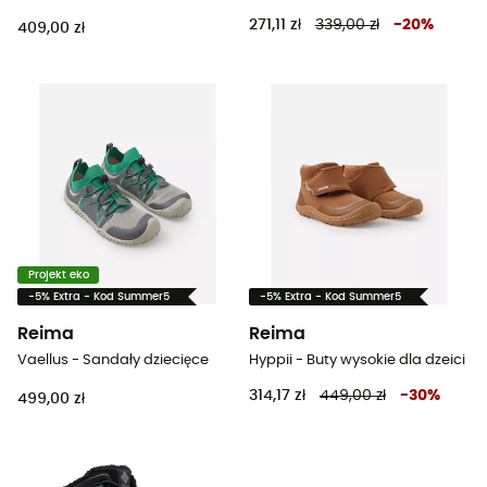
271,11 zł
339,00 zł
-
20
%
409,00 zł
Projekt eko
-5% Extra - Kod Summer5
-5% Extra - Kod Summer5
Reima
Reima
Vaellus - Sandały dziecięce
Hyppii - Buty wysokie dla dzeici
314,17 zł
449,00 zł
-
30
%
499,00 zł