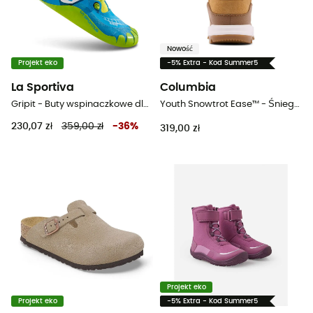
Nowość
Projekt eko
-5% Extra - Kod Summer5
La Sportiva
Columbia
Gripit - Buty wspinaczkowe dla dzieci
Youth Snowtrot Ease™ - Śniegowce dla dzieci
230,07 zł
359,00 zł
-
36
%
319,00 zł
Projekt eko
Projekt eko
-5% Extra - Kod Summer5