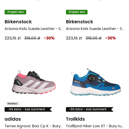
Projekt eko
Projekt eko
Birkenstock
Birkenstock
Arizona Kids Suede Leather - Sandały dziecięce
Arizona Kids Suede Leather - Sandały dziecięce
223,16 zł
319,00 zł
-
30
%
223,16 zł
319,00 zł
-
30
%
Nowość
-5% Extra - Kod Summer5
-5% Extra - Kod Summer5
adidas
Trollkids
Terrex Agravic Boa Cp K - Buty trailowe dla dzieci
Trollfjord Hiker Low XT - Buty turystyczne dla dzieci