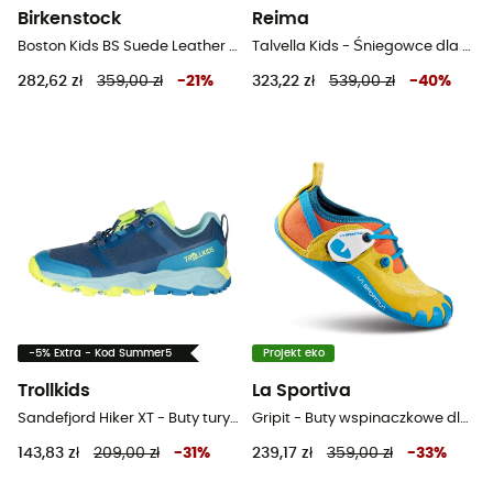
Birkenstock
Reima
Boston Kids BS Suede Leather - Sandały dziecięce
Talvella Kids - Śniegowce dla dzieci
282,62 zł
359,00 zł
-
21
%
323,22 zł
539,00 zł
-
40
%
-5% Extra - Kod Summer5
Projekt eko
Trollkids
La Sportiva
Sandefjord Hiker XT - Buty turystyczne dla dzieci
Gripit - Buty wspinaczkowe dla dzieci
143,83 zł
209,00 zł
-
31
%
239,17 zł
359,00 zł
-
33
%