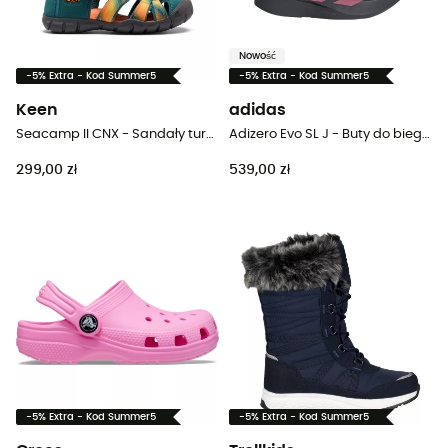
Nowość
-5% Extra - Kod Summer5
-5% Extra - Kod Summer5
Keen
adidas
Seacamp II CNX - Sandały turystyczne dziecięce
Adizero Evo SL J - Buty do biegania dla dzieci
299,00 zł
539,00 zł
-5% Extra - Kod Summer5
-5% Extra - Kod Summer5