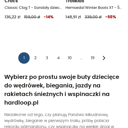
Crocs
Trollkids
Classic Clog T - Sandały dziecięce
Hemsedal Winter Boots XT - Śniegowce dla dzieci
136,22 zł
159,00 zł
-
14
%
148,91 zł
339,00 zł
-
56
%
1
2
3
4
10
19
...
Wybierz po prostu swoje buty dziecięce
do wędrówek, biegania, jazdy na
rakietach śnieżnych i wspinaczki na
hardloop.pl
Niezależnie od tego, czy planują Państwo kilkudniową
wędrówkę, bieganie w pierwszym trailu, próbę pobicia
rekordu półmaratonu, czy wspinaczkę na wielkie drogi w