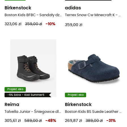
Birkenstock
adidas
Boston Kids BFBC - Sandały dziecięce
Terrex Snow Cw Minecraft K - Śniegowce dla dzieci
323,06 zł
359,00 zł
-
10
%
359,00 zł
Projekt eko
-5% Extra - Kod Summer5
Projekt eko
Reima
Birkenstock
Talvella Junior - Śniegowce dla dzieci
Boston Kids BS Suede Leather - Sandały dziecięce
305,61 zł
589,00 zł
-
48
%
269,87 zł
389,00 zł
-
31
%