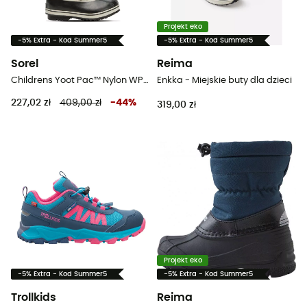
Projekt eko
-5% Extra - Kod Summer5
-5% Extra - Kod Summer5
Sorel
Reima
Childrens Yoot Pac™ Nylon WP - Śniegowce dla dzieci
Enkka - Miejskie buty dla dzieci
227,02 zł
409,00 zł
-
44
%
319,00 zł
Projekt eko
-5% Extra - Kod Summer5
-5% Extra - Kod Summer5
Trollkids
Reima