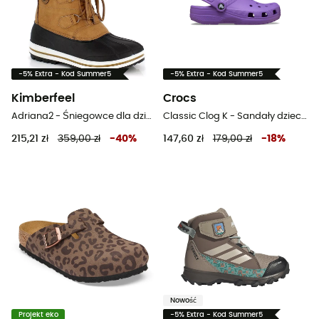
-5% Extra - Kod Summer5
-5% Extra - Kod Summer5
Kimberfeel
Crocs
Adriana2 - Śniegowce dla dzieci
Classic Clog K - Sandały dziecięce
215,21 zł
359,00 zł
-
40
%
147,60 zł
179,00 zł
-
18
%
Nowość
Projekt eko
-5% Extra - Kod Summer5