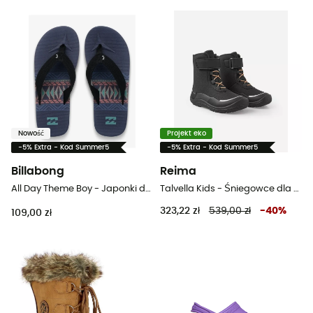
Nowość
Projekt eko
-5% Extra - Kod Summer5
-5% Extra - Kod Summer5
Billabong
Reima
All Day Theme Boy - Japonki dziecięce
Talvella Kids - Śniegowce dla dzieci
323,22 zł
539,00 zł
-
40
%
109,00 zł