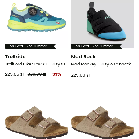
-5% Extra - Kod Summer5
-5% Extra - Kod Summer5
Trollkids
Mad Rock
Trollfjord Hiker Low XT - Buty turystyczne dla dzieci
Mad Monkey - Buty wspinaczkowe dla dzieci
225,85 zł
339,00 zł
-
33
%
229,00 zł