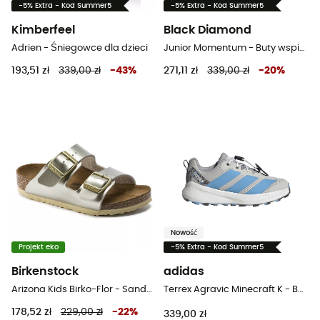
-5% Extra - Kod Summer5
-5% Extra - Kod Summer5
Kimberfeel
Black Diamond
Adrien - Śniegowce dla dzieci
Junior Momentum - Buty wspinaczkowe dla dzieci
193,51 zł
339,00 zł
-
43
%
271,11 zł
339,00 zł
-
20
%
Nowość
Projekt eko
-5% Extra - Kod Summer5
Birkenstock
adidas
Arizona Kids Birko-Flor - Sandały dziecięce
Terrex Agravic Minecraft K - Buty trailowe dla dzieci
178,52 zł
229,00 zł
-
22
%
339,00 zł