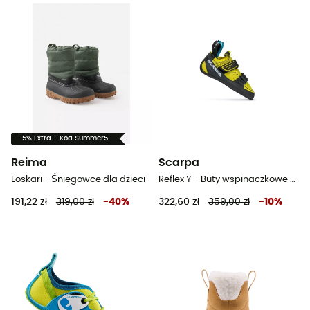
-5% Extra - Kod Summer5
Reima
Scarpa
Loskari - Śniegowce dla dzieci
Reflex Y - Buty wspinaczkowe dla dzieci
191,22 zł
319,00 zł
-
40
%
322,60 zł
359,00 zł
-
10
%