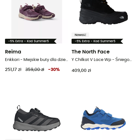
Nowość
-5% Extra - Kod Summer5
-5% Extra - Kod Summer5
Reima
The North Face
Enkkari - Miejskie buty dla dzieci
Y Chilkat V Lace Wp - Śniegowce dla dzieci
251,17 zł
359,00 zł
-
30
%
409,00 zł