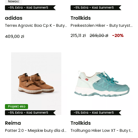
Nowość
-5% Extra - Kod Summer5
-5% Extra - Kod Summer5
adidas
Trollkids
Terrex Agravic Boa Cp K - Buty trailowe dla dzieci
Preikestolen Hiker - Buty turystyczne dla dzieci
215,11 zł
269,00 zł
-
20
%
409,00 zł
Projekt eko
-5% Extra - Kod Summer5
-5% Extra - Kod Summer5
Reima
Trollkids
Patter 2.0 - Miejskie buty dla dzieci
Trolltunga Hiker Low XT - Buty turystyczne dla dzieci