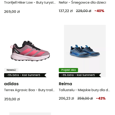
Tronfjell Hiker Low - Buty turystyczne dla dzieci
Nefar - Śniegowce dla dzieci
137,22 zł
229,00 zł
-
40
%
269,00 zł
Nowość
Projekt eko
-5% Extra - Kod Summer5
-5% Extra - Kod Summer5
adidas
Reima
Terrex Agravic Boa - Buty trailowe dla dzieci
Tallustelu - Miejskie buty dla dzieci
206,23 zł
359,00 zł
-
43
%
359,00 zł