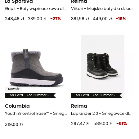
La Sportiva
Reima
Gripit - Buty wspinaczkowe dla dzieci
Viikari - Miejskie buty dla dzieci
248,48 zł
339,00 zł
-
27
%
381,58 zł
449,00 zł
-
15
%
Nowość
-5% Extra - Kod Summer5
-5% Extra - Kod Summer5
Columbia
Reima
Youth Snowtrot Ease™ - Śniegowce dla dzieci
Laplander 2.0 - Śniegowce dla dzieci
287,47 zł
589,00 zł
-
51
%
319,00 zł