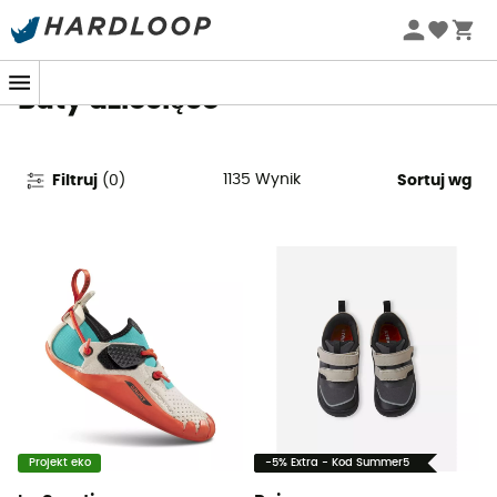
Letnie promocje 🔥 -5% DODATKOWO przy zakupie 2
produktów*, kod Summer5
Buty dziecięce
1135
Wynik
Filtruj
(
0
)
Sortuj wg
Projekt eko
-5% Extra - Kod Summer5