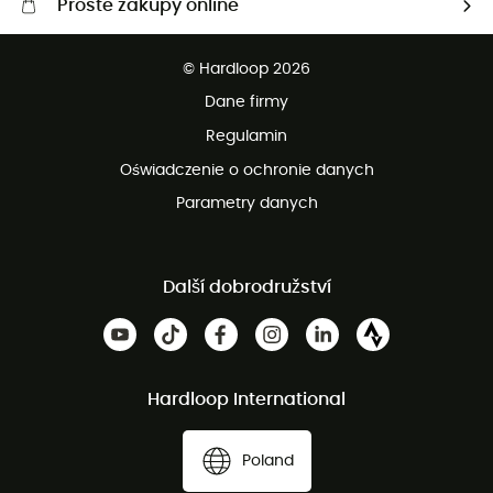
Proste zakupy online
Darmowa dostawa od 750 zł
© Hardloop 2026
100 dni na bezpłatny zwrot
Dane firmy
obsługi klienta
Regulamin
Oświadczenie o ochronie danych
Parametry danych
Další dobrodružství
Hardloop International
Poland