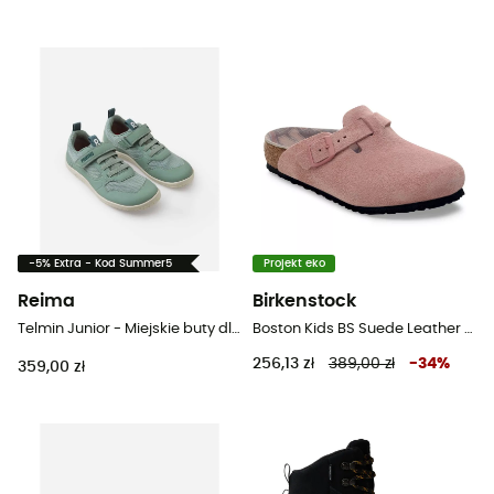
-5% Extra - Kod Summer5
Projekt eko
Reima
Birkenstock
Telmin Junior - Miejskie buty dla dzieci
Boston Kids BS Suede Leather - Sandały dziecięce
256,13 zł
389,00 zł
-
34
%
359,00 zł