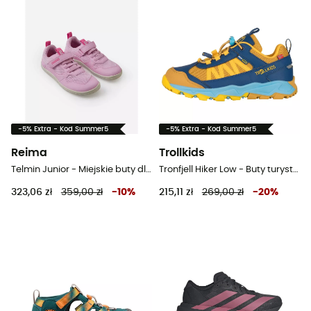
-5% Extra - Kod Summer5
-5% Extra - Kod Summer5
Reima
Trollkids
Telmin Junior - Miejskie buty dla dzieci
Tronfjell Hiker Low - Buty turystyczne dla dzieci
323,06 zł
359,00 zł
-
10
%
215,11 zł
269,00 zł
-
20
%