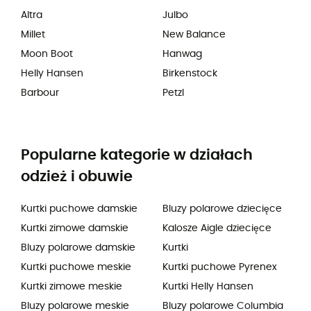
Altra
Julbo
Millet
New Balance
Moon Boot
Hanwag
Helly Hansen
Birkenstock
Barbour
Petzl
Popularne kategorie w działach
odzież i obuwie
Kurtki puchowe damskie
Bluzy polarowe dziecięce
Kurtki zimowe damskie
Kalosze Aigle dziecięce
Bluzy polarowe damskie
Kurtki
Kurtki puchowe meskie
Kurtki puchowe Pyrenex
Kurtki zimowe meskie
Kurtki Helly Hansen
Bluzy polarowe meskie
Bluzy polarowe Columbia