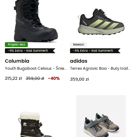
Projekt eko
Nowość
-5% Extra - Kod Summer5
-5% Extra - Kod Summer5
Columbia
adidas
Youth Bugaboot Celsius - Śniegowce dla dzieci
Terrex Agravic Boa - Buty trailowe dla dzieci
215,22 zł
359,00 zł
-
40
%
359,00 zł