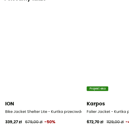
Yes
Wiatroszczelne
Oui
Krój
Standard
Etykieta
Bluesign / Z recyklingu / PFC-Free
Ochrona termiczna
Nie
Projekt eko
Kaptur
ION
Karpos
Tak
Bike Jacket Shelter Lite - Kurtka przeciwdeszczowa
Falier Jacket - Kurtk
339,27 zł
679,00 zł
-50%
672,70 zł
1129,00 zł
-
Kieszenie