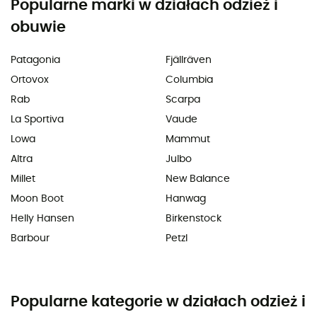
Popularne marki w działach odzież i
obuwie
Patagonia
Fjällräven
Ortovox
Columbia
Rab
Scarpa
La Sportiva
Vaude
Lowa
Mammut
Altra
Julbo
Millet
New Balance
Moon Boot
Hanwag
Helly Hansen
Birkenstock
Barbour
Petzl
Popularne kategorie w działach odzież i