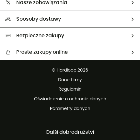
Nasze zobowiązania
HardGuides
Przewodnik po rozmiarach
Nasz ślad węglowy
Ambasadorzy
Sposoby dostawy
Neutralność węglowa
Wybrane produkty eko
Bezpieczne zakupy
Proste zakupy online
Darmowa dostawa od 750 zł
© Hardloop 2026
100 dni na bezpłatny zwrot
Dane firmy
obsługi klienta
Regulamin
Oświadczenie o ochronie danych
Parametry danych
Další dobrodružství