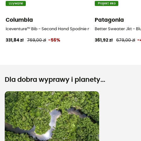
Używane
Projekt eko
Columbia
Patagonia
Iceventure™ Bib - Second Hand Spodnie narciarskie damskie - Nieb
Better Sweater Jkt - 
331,84 zł
769,00 zł
-56%
361,92 zł
679,00 zł
-
Dla dobra wyprawy i planety...