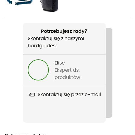
Mężczyźni
Nazwa produktu
Helvetia II Printed Half Snap Fleece
Potrzebujesz rady?
Skontaktuj się z naszymi
Krój
hardguides!
Szeroki
Etykieta
Elise
PFC-Free
Ekspert ds.
produktów
Kaptur
Nie
Skontaktuj się przez e-mail
Kieszenie
1 kieszeń na piersi
Materiały