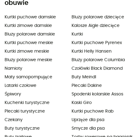
obuwie
Kurtki puchowe damskie
Bluzy polarowe dziecięce
Kurtki zimowe damskie
Kalosze Aigle dziecięce
Bluzy polarowe damskie
Kurtki
Kurtki puchowe meskie
Kurtki puchowe Pyrenex
Kurtki zimowe meskie
Kurtki Helly Hansen
Bluzy polarowe meskie
Bluzy polarowe Columbia
Namioty
Czołówki Black Diamond
Maty samopompujące
Buty Meindl
Latarki czołowe
Plecaki Dakine
Śpiwory
Spodenki kolarskie Assos
Kuchenki turystyczne
Kaski Giro
Plecaki turystyczne
Kurtki puchowe Rab
Czekany
Uprzęże dla psa
Buty turystyczne
Smycze dla psa
Buty trailowe
Torby rowerowe na bagażnik