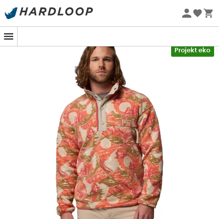
Letnie promocje 🔥 -5% DODATKOWO przy zakupie 2
produktów*, kod Summer5
-5% Extra - Kod Summer5
Projekt eko