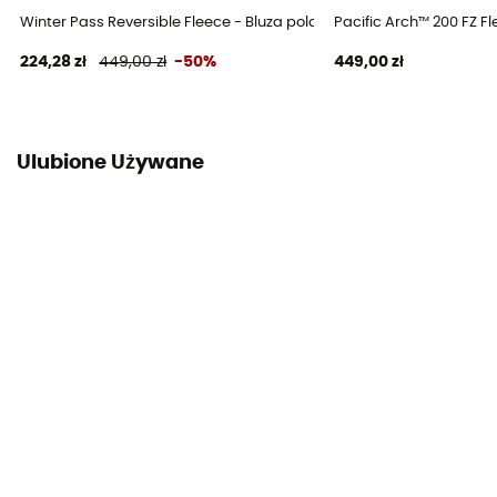
Winter Pass Reversible Fleece - Bluza polarowa meska
Pacific Arch™ 200 FZ F
224,28 zł
449,00 zł
-50%
449,00 zł
Ulubione Używane