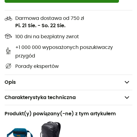
Half Snap
wyróżnia się zdolnością do zatrzymywania
ciepła
przy jednoczesnym zachowaniu
oddychalności
.
Nie musisz już wybierać między komfortem a
Darmowa dostawa od 750 zł
wydajnością: towarzyszy Ci wszędzie, czy to na spacerze
Pi. 21 Sie.
-
So. 22 Sie.
w lesie, czy podczas trekkingu na dużej wysokości.
100 dni na bezpłatny zwrot
Gotowy, aby stawić czoła żywiołom z pewnością siebie?
Załóż swoją bluzę polarową i ruszaj na przygodę!
+1 000 000 wyposażonych poszukiwaczy
przygód
Stójka z zapięciem na zatrzaski
Porady ekspertów
Kieszeń na piersi z zamkiem
Mikropolar Sherpa 100% poliester
Opis
Charakterystyka techniczna
Polecane dla
Produkt(y) powiązany(-ne) z tym artykułem
Turystyka piesza / Trekking / Narty / Sporty zimowe
Rodzaj