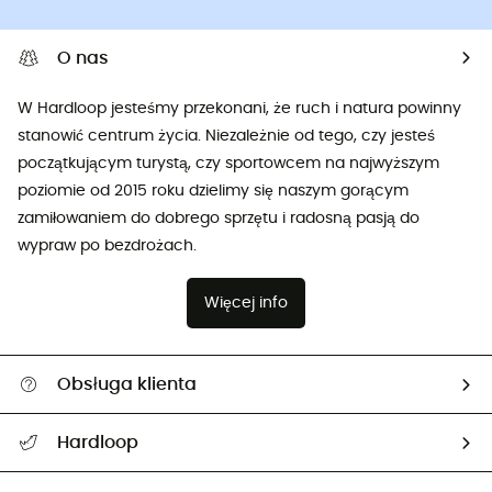
O nas
W Hardloop jesteśmy przekonani, że ruch i natura powinny
stanowić centrum życia. Niezależnie od tego, czy jesteś
początkującym turystą, czy sportowcem na najwyższym
poziomie od 2015 roku dzielimy się naszym gorącym
zamiłowaniem do dobrego sprzętu i radosną pasją do
wypraw po bezdrożach.
Więcej info
Obsługa klienta
Pomoc i kontakt
Hardloop
Śledzenie przesyłki
O nas
Zwrot artykułów i zwrot środków