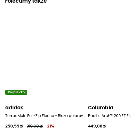
Polecamy także
[principale] Poils sherpa - 100 % polyester
Właściwości
Isolant
Poziom ciepła
Heavyweight
Projekt eko
adidas
Columbia
Terrex Multi Full-Zip Fleece - Bluza polarowa meska
Pacific Arch™ 200 FZ F
250,55 zł
319,00 zł
-21%
449,00 zł