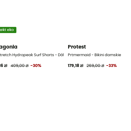
jekt eko
agonia
Protest
tretch Hydropeak Surf Shorts - Dół od bikini
Prtmermaid - Bikini damskie
6 zł
409,00 zł
-30%
179,18 zł
269,00 zł
-33%