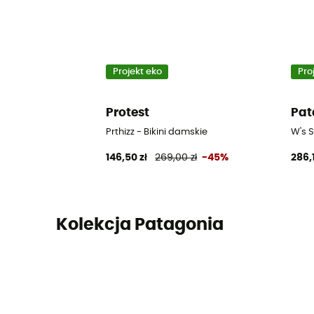
Projekt eko
Pro
Protest
Pat
Prthizz - Bikini damskie
W's S
146,50 zł
269,00 zł
-45%
286,1
Kolekcja Patagonia