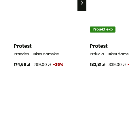
Projekt eko
Protest
Protest
Prtindes - Bikini damskie
Prtlucia - Bikini dams
174,69 zł
269,00 zł
-35%
183,81 zł
339,00 zł