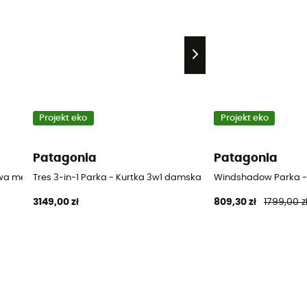
Projekt eko
Projekt eko
Patagonia
Patagonia
owa meska
Tres 3-in-1 Parka - Kurtka 3w1 damska
Windshadow Parka -
3149,00 zł
809,30 zł
1799,00 z