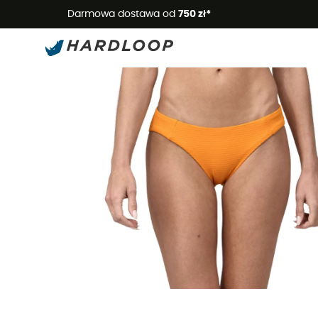
Letnie
Darmowa dostawa od
750 zł*