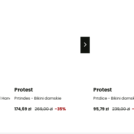
Protest
Protest
nd Hand Spodenki damskie - Fioletowy - 36
Prtindes - Bikini damskie
Prtdice - Bikini dams
174,69 zł
269,00 zł
-35%
95,79 zł
239,00 zł