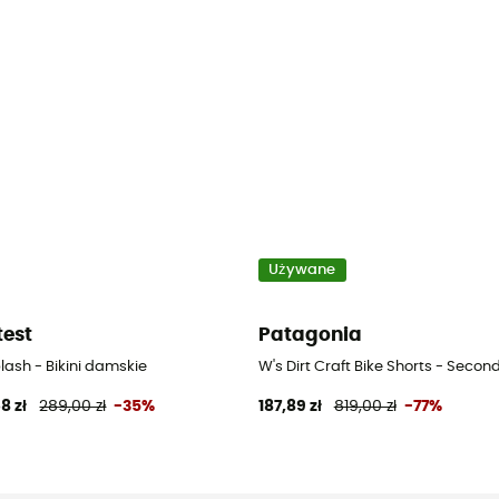
Używane
test
Patagonia
lash - Bikini damskie
W's Dirt Craft Bike Shorts - Seco
8 zł
289,00 zł
-35%
187,89 zł
819,00 zł
-77%