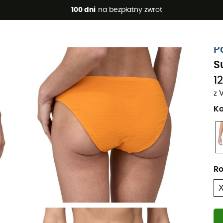
 promocje 🔥 -5% DODATKOWO przy zakupie 2 produktów*, kod 
100 dni
na bezpłatny zwrot
Projekt eko
P
S
12
z 
Ko
Ro