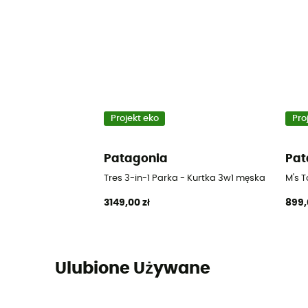
Projekt eko
Pro
Patagonia
Pat
Tres 3-in-1 Parka - Kurtka 3w1 męska
M's 
3149,00 zł
899,
Ulubione Używane