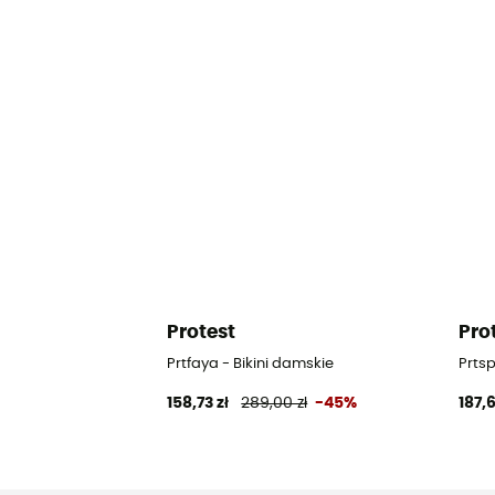
Protest
Pro
Prtfaya - Bikini damskie
Prtsp
158,73 zł
289,00 zł
-45%
187,6