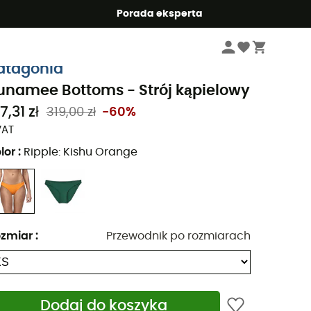
Summer5
Porada eksperta
Kobiety
Odzież damskie
Kostium kąpielowy jednoczęściowy
Bikini
atagonia
unamee Bottoms - Strój kąpielowy
7,31 zł
319,00 zł
-60%
VAT
lor
:
Ripple: Kishu Orange
zmiar
:
Przewodnik po rozmiarach
Dodaj do koszyka