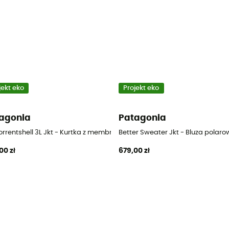
jekt eko
Projekt eko
agonia
Patagonia
Torrentshell 3L Jkt - Kurtka z membraną meska
Better Sweater Jkt - Bluza polar
00 zł
679,00 zł