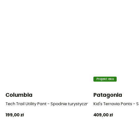
Nylon
Otwory wentylacyjne na suwak
Nie
Projekt eko
Columbia
Patagonia
Tech Trail Utility Pant - Spodnie turystyczne dziecięce
Kid's Terravia Pants - 
199,00 zł
409,00 zł