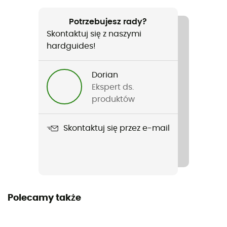
Silver Ridge IV Convertible Pant
Potrzebujesz rady?
Skontaktuj się z naszymi
Cechy
hardguides!
Możliwość przekształcenia w szorty
Zastosowana technologia
Dorian
Omni-Wick™
Ekspert ds.
produktów
Nieprzemakalność
Non
Skontaktuj się przez e-mail
Krój
Standard
Kieszenie
Polecamy także
3 kieszenie
Materiały