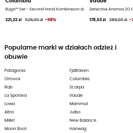
Columbia
Vaude
Buga™ Set - Second Hand Kombinezon dzieci - Niebieski - 3T
Detective Antimos ZO G
221,22 zł
529,00 zł
-58%
178,03 zł
289,00 zł
-
Popularne marki w działach odzież i
obuwie
Patagonia
Fjällräven
Ortovox
Columbia
Rab
Scarpa
La Sportiva
Vaude
Lowa
Mammut
Altra
Julbo
Millet
New Balance
Moon Boot
Hanwag