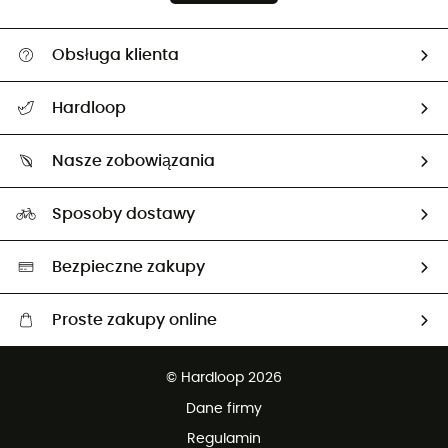
Obsługa klienta
Pomoc i kontakt
Hardloop
Śledzenie przesyłki
O nas
Zwrot artykułów i zwrot środków
Nasze zobowiązania
HardGuides
Przewodnik po rozmiarach
Nasz ślad węglowy
Ambasadorzy
Sposoby dostawy
Neutralność węglowa
Wybrane produkty eko
Bezpieczne zakupy
Proste zakupy online
Darmowa dostawa od 750 zł
© Hardloop 2026
100 dni na bezpłatny zwrot
Dane firmy
obsługi klienta
Regulamin