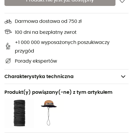
Produkt nie jest już dostępny
Darmowa dostawa od 750 zł
100 dni na bezpłatny zwrot
+1 000 000 wyposażonych poszukiwaczy
przygód
Porady ekspertów
Charakterystyka techniczna
Polecane dla
Produkt(y) powiązany(-ne) z tym artykułem
Turystyka piesza / Trekking
Rodzaj
Dzieci
Nazwa produktu