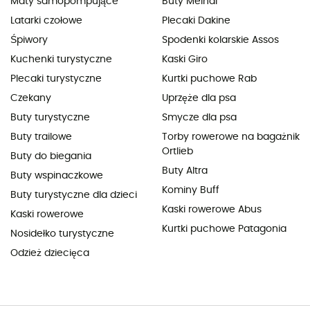
Maty samopompujące
Buty Meindl
Latarki czołowe
Plecaki Dakine
Śpiwory
Spodenki kolarskie Assos
Kuchenki turystyczne
Kaski Giro
Plecaki turystyczne
Kurtki puchowe Rab
Czekany
Uprzęże dla psa
Buty turystyczne
Smycze dla psa
Buty trailowe
Torby rowerowe na bagażnik
Ortlieb
Buty do biegania
Buty Altra
Buty wspinaczkowe
Kominy Buff
Buty turystyczne dla dzieci
Kaski rowerowe Abus
Kaski rowerowe
Kurtki puchowe Patagonia
Nosidełko turystyczne
Odzież dziecięca