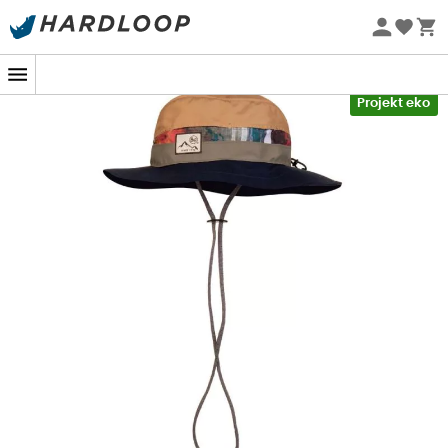
Letnie promocje 🔥 -5% DODATKOWO przy zakupie 2
produktów*, kod Summer5
-5% Extra - Kod Summer5
Projekt eko