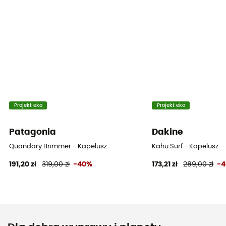
Projekt eko
Projekt eko
Patagonia
Dakine
Quandary Brimmer - Kapelusz
Kahu Surf - Kapelusz
191,20 zł
319,00 zł
-40%
173,21 zł
289,00 zł
-