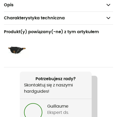
dopasowanie dla wszystkich rozmiarów
Opis
Charakterystyka techniczna
Polecane dla
Produkt(y) powiązany(-ne) z tym artykułem
Turystyka piesza / Trekking / Podróże
Rodzaj
Mężczyźni / Kobiety
Nazwa produktu
Booney Hat
Potrzebujesz rady?
Skontaktuj się z naszymi
Etykieta
hardguides!
Z recyklingu / Gwarantowane pochodzenie
europejskie
Guillaume
Materiały
Ekspert ds.