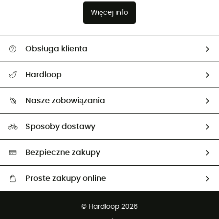
Więcej info
Obsługa klienta
Pomoc i kontakt
Hardloop
Śledzenie przesyłki
O nas
Zwrot artykułów i zwrot środków
Nasze zobowiązania
HardGuides
Przewodnik po rozmiarach
Nasz ślad węglowy
Ambasadorzy
Sposoby dostawy
Neutralność węglowa
Wybrane produkty eko
Bezpieczne zakupy
Proste zakupy online
Darmowa dostawa od 750 zł
© Hardloop 2026
100 dni na bezpłatny zwrot