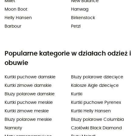
Millet
New Balance
Moon Boot
Hanwag
Helly Hansen
Birkenstock
Barbour
Petzl
Popularne kategorie w działach odzież i
obuwie
Kurtki puchowe damskie
Bluzy polarowe dziecięce
Kurtki zimowe damskie
Kalosze Aigle dziecięce
Bluzy polarowe damskie
Kurtki
Kurtki puchowe meskie
Kurtki puchowe Pyrenex
Kurtki zimowe meskie
Kurtki Helly Hansen
Bluzy polarowe meskie
Bluzy polarowe Columbia
Namioty
Czołówki Black Diamond