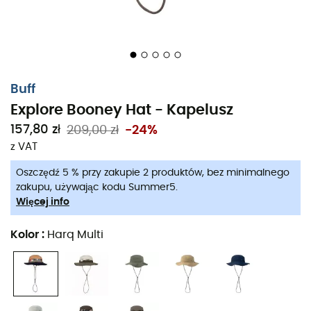
Buff
Explore Booney Hat - Kapelusz
157,80 zł
209,00 zł
-24%
z VAT
Oszczędź 5 % przy zakupie 2 produktów, bez minimalnego
zakupu, używając kodu Summer5.
Więcej info
Kolor
:
Harq Multi
Kapelusz Booney Hat
opracowany przez markę
Buff
jest
zarówno estetyczny, jak i praktyczny. Podczas
słonecznych dni w
górach
lub nad
morzem
,
Booney Hat