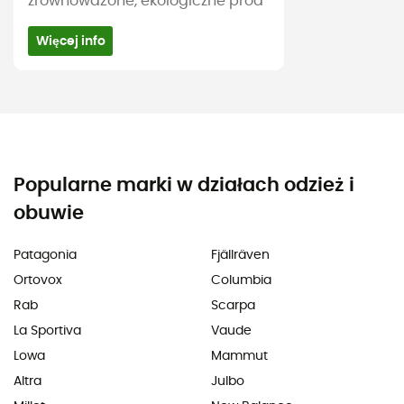
zrównoważone, ekologiczne prod
Więcej info
Popularne marki w działach odzież i
obuwie
Patagonia
Fjällräven
Ortovox
Columbia
Rab
Scarpa
La Sportiva
Vaude
Lowa
Mammut
Altra
Julbo