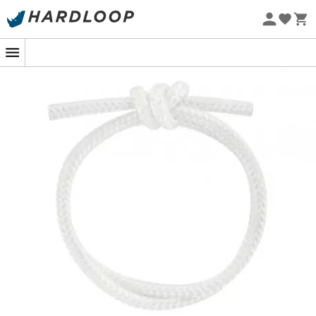
Letnie promocje 🔥 -5% DODATKOWO przy zakupie 2
produktów*, kod Summer5
Projekt eko