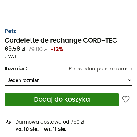
Petzl
Cordelette de rechange CORD-TEC
Linka zamienna
Cord-Tec od Petzl
jest idealna do
69,56 zł
79,00 zł
-12%
zastąpienia oryginalnej linki lub do dostosowania raków
do bardzo dużych rozmiarów.
z VAT
Kompatybilna z systemem elastycznego połączenia
Rozmiar
:
Przewodnik po rozmiarach
przedniej i tylnej części raków
Leopard LLF
,
Leopard FL
i
Irvis Hybrid, linka Cord-Tec
powinna znaleźć się w
każdym plecaku ostrożnych alpinistów, którzy wiedzą, że
zawsze może pojawić się potrzeba nowej linki...
Dodaj do koszyka
Cechy
:
Darmowa dostawa od 750 zł
Do zastąpienia uszkodzonej oryginalnej linki
Po. 10 Sie.
-
Wt. 11 Sie.
łączącej,