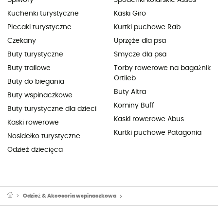
Śpiwory
Spodenki kolarskie Assos
Kuchenki turystyczne
Kaski Giro
Plecaki turystyczne
Kurtki puchowe Rab
Czekany
Uprzęże dla psa
Buty turystyczne
Smycze dla psa
Buty trailowe
Torby rowerowe na bagażnik
Ortlieb
Buty do biegania
Buty Altra
Buty wspinaczkowe
Kominy Buff
Buty turystyczne dla dzieci
Kaski rowerowe Abus
Kaski rowerowe
Kurtki puchowe Patagonia
Nosidełko turystyczne
Odzież dziecięca
Odzież & Akcesoria wspinaczkowa
Sprzęt alpinistyczny: ubrania alpi