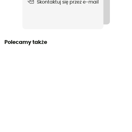
Skontaktuj się przez e-mail
3 year
Etykieta
Gwarantowane pochodzenie europejskie
new
Polecamy także
Sprawdź ulotkę
Wyposażenie ochronne indywidualne
PPE - Category 3