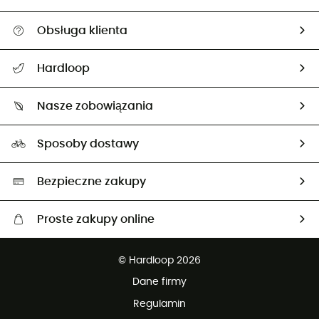
Obsługa klienta
Pomoc i kontakt
Hardloop
Śledzenie przesyłki
O nas
Zwrot artykułów i zwrot środków
Nasze zobowiązania
HardGuides
Przewodnik po rozmiarach
Nasz ślad węglowy
Ambasadorzy
Sposoby dostawy
Neutralność węglowa
Wybrane produkty eko
Bezpieczne zakupy
Proste zakupy online
Darmowa dostawa od 750 zł
© Hardloop 2026
100 dni na bezpłatny zwrot
Dane firmy
obsługi klienta
Regulamin