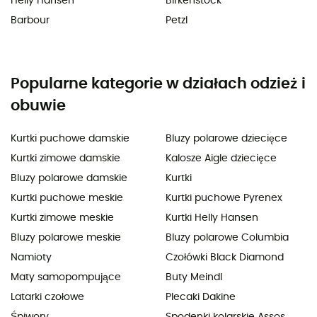
Helly Hansen
Birkenstock
Barbour
Petzl
Popularne kategorie w działach odzież i
obuwie
Kurtki puchowe damskie
Bluzy polarowe dziecięce
Kurtki zimowe damskie
Kalosze Aigle dziecięce
Bluzy polarowe damskie
Kurtki
Kurtki puchowe meskie
Kurtki puchowe Pyrenex
Kurtki zimowe meskie
Kurtki Helly Hansen
Bluzy polarowe meskie
Bluzy polarowe Columbia
Namioty
Czołówki Black Diamond
Maty samopompujące
Buty Meindl
Latarki czołowe
Plecaki Dakine