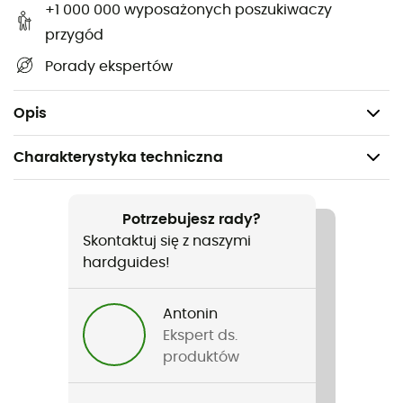
Do dostosowania tych raków do bardzo dużych
+1 000 000 wyposażonych poszukiwaczy
rozmiarów,
przygód
Długość: 0,7 m,
Porady ekspertów
Linki dostarczane w zestawie po 2 sztuki,
Materiał: Dyneema®.
Opis
Charakterystyka techniczna
Polecane dla
Turystyka piesza / Skituring / Alpinizm
Potrzebujesz rady?
Skontaktuj się z naszymi
Rodzaj
hardguides!
Mężczyźni / Kobiety
Antonin
Nazwa produktu
Ekspert ds.
Cordelette de rechange CORD-TEC
produktów
Gwarancja producenta