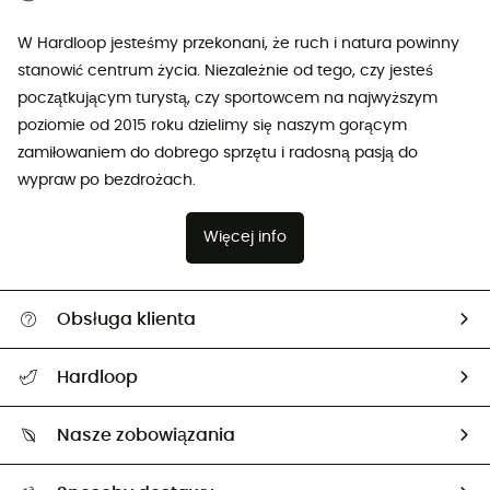
W Hardloop jesteśmy przekonani, że ruch i natura powinny
stanowić centrum życia. Niezależnie od tego, czy jesteś
początkującym turystą, czy sportowcem na najwyższym
poziomie od 2015 roku dzielimy się naszym gorącym
zamiłowaniem do dobrego sprzętu i radosną pasją do
wypraw po bezdrożach.
Więcej info
Obsługa klienta
Pomoc i kontakt
Hardloop
Śledzenie przesyłki
O nas
Zwrot artykułów i zwrot środków
Nasze zobowiązania
HardGuides
Przewodnik po rozmiarach
Nasz ślad węglowy
Ambasadorzy