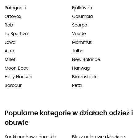
Patagonia
Fjällräven
Ortovox
Columbia
Rab
Scarpa
La Sportiva
Vaude
Lowa
Mammut
Altra
Julbo
Millet
New Balance
Moon Boot
Hanwag
Helly Hansen
Birkenstock
Barbour
Petzl
Popularne kategorie w działach odzież i
obuwie
Kurtki puchowe damskie
Bluzy polarowe dziecięce