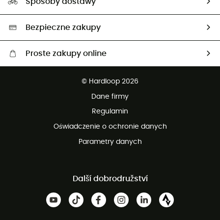
Sposoby dostawy
Neutralność węglowa
Wybrane produkty eko
Bezpieczne zakupy
Proste zakupy online
Darmowa dostawa od 750 zł
© Hardloop 2026
100 dni na bezpłatny zwrot
Dane firmy
obsługi klienta
Regulamin
Oświadczenie o ochronie danych
Parametry danych
Další dobrodružství