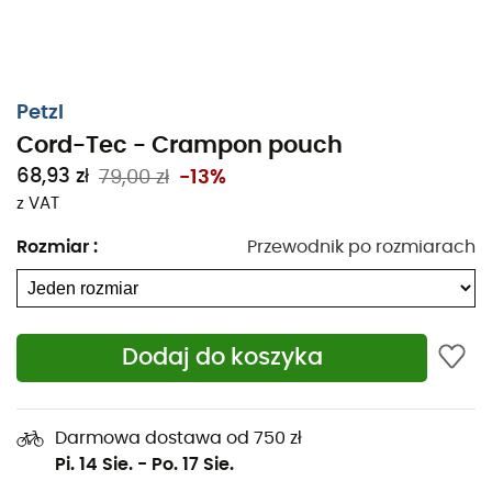
Petzl
Cord-Tec - Crampon pouch
68,93 zł
79,00 zł
-13%
z VAT
Rozmiar
:
Przewodnik po rozmiarach
Crampon pouch Petzl Cord-Tec
została
zaprojektowana, aby zapewnić
optymalną ochronę
Dodaj do koszyka
twoim rakom podczas transportu. Jej solidna i
wytrzymała konstrukcja gwarantuje długą żywotność i
pozwala na bezpieczne przenoszenie raków. Dzięki
Darmowa dostawa od 750 zł
praktycznemu i bezpiecznemu systemowi
Pi. 14 Sie.
-
Po. 17 Sie.
zamykania
, twoje raki będą dobrze zabezpieczone, co