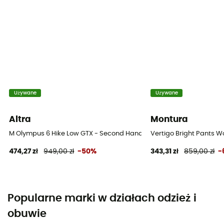
Używane
Używane
Altra
Montura
M Olympus 6 Hike Low GTX - Second Hand Buty turystyczne meskie 
Vertigo Bright Pants 
474,27 zł
949,00 zł
-50%
343,31 zł
859,00 zł
-
Popularne marki w działach odzież i
obuwie