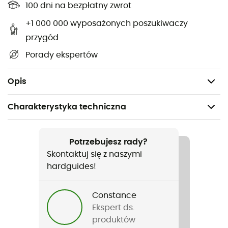
100 dni na bezpłatny zwrot
zapobiegnie ich zgubieniu lub zarysowaniu innych
przedmiotów w plecaku. Ta kieszeń umożliwia
+1 000 000 wyposażonych poszukiwaczy
przechowywanie raków Petzl LEOPARD FL, LEOPARD LLF i
przygód
IRVIS HYBRID.
Porady ekspertów
Materiał(y): poliester i TPU
Waga: 30 g
Opis
Charakterystyka techniczna
Polecane dla
Wspinaczka lodowa / Alpinizm
Potrzebujesz rady?
Skontaktuj się z naszymi
Rodzaj
hardguides!
Mężczyźni / Kobiety
Constance
Ciężar
Ekspert ds.
30 g
produktów