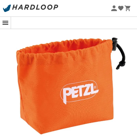
Letnie promocje 🔥 -5% DODATKOWO przy zakupie 2
produktów*, kod Summer5