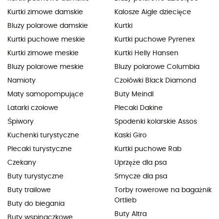
Kurtki zimowe damskie
Kalosze Aigle dziecięce
Bluzy polarowe damskie
Kurtki
Kurtki puchowe meskie
Kurtki puchowe Pyrenex
Kurtki zimowe meskie
Kurtki Helly Hansen
Bluzy polarowe meskie
Bluzy polarowe Columbia
Namioty
Czołówki Black Diamond
Maty samopompujące
Buty Meindl
Latarki czołowe
Plecaki Dakine
Śpiwory
Spodenki kolarskie Assos
Kuchenki turystyczne
Kaski Giro
Plecaki turystyczne
Kurtki puchowe Rab
Czekany
Uprzęże dla psa
Buty turystyczne
Smycze dla psa
Buty trailowe
Torby rowerowe na bagażnik
Ortlieb
Buty do biegania
Buty Altra
Buty wspinaczkowe