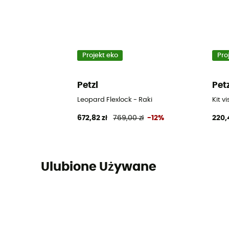
Projekt eko
Pro
Petzl
Pet
Leopard Flexlock - Raki
Kit v
672,82 zł
769,00 zł
-12%
220,
Ulubione Używane