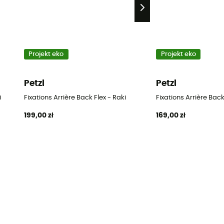
Projekt eko
Projekt eko
Petzl
Petzl
i
Fixations Arrière Back Flex - Raki
Fixations Arrière Back
199,00 zł
169,00 zł