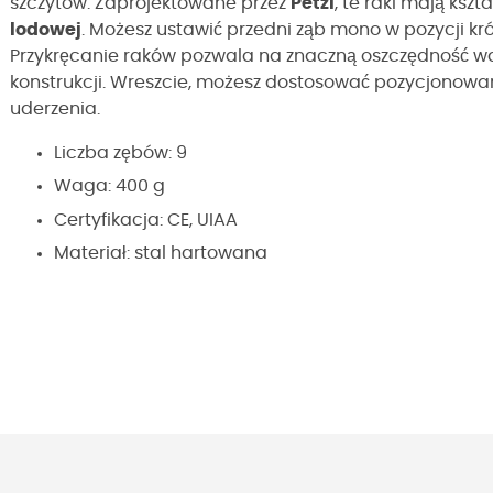
szczytów. Zaprojektowane przez
Petzl
, te raki mają ksz
lodowej
. Możesz ustawić przedni ząb mono w pozycji kr
Przykręcanie raków pozwala na znaczną oszczędność wag
konstrukcji. Wreszcie, możesz dostosować pozycjonowan
uderzenia.
Liczba zębów: 9
Waga: 400 g
Certyfikacja: CE, UIAA
Materiał: stal hartowana