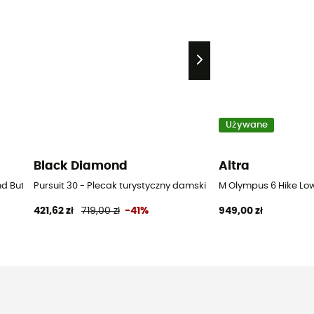
Używane
Black Diamond
Altra
d Buty górskie meskie - Czarny - 43.5
Pursuit 30 - Plecak turystyczny damski
M Olympus 6 Hike Low
421,62 zł
719,00 zł
-41%
949,00 zł