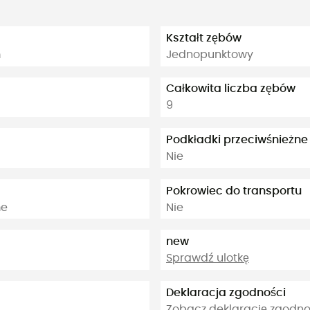
Kształt zębów
m
Jednopunktowy
Całkowita liczba zębów
9
Podkładki przeciwśnieżne
Nie
Pokrowiec do transportu
me
Nie
new
Sprawdź ulotkę
Deklaracja zgodności
Zobacz deklarację zgodno