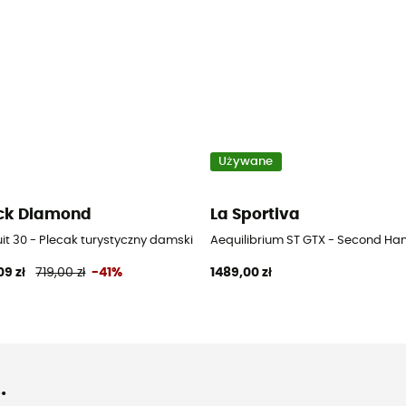
Używane
ck Diamond
La Sportiva
it 30 - Plecak turystyczny damski
Aequilibrium ST GTX - Second Han
09 zł
719,00 zł
-41%
1489,00 zł
.