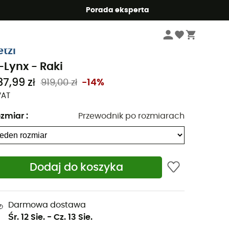
Summer5
Porada eksperta
Odzież & Akcesoria wspinaczkowa
Sprzęt alpinistyczny: ubrania alpinistyc
etzl
-Lynx - Raki
87,99 zł
919,00 zł
-14%
VAT
zmiar
:
Przewodnik po rozmiarach
Dodaj do koszyka
Darmowa dostawa
Śr. 12 Sie.
-
Cz. 13 Sie.