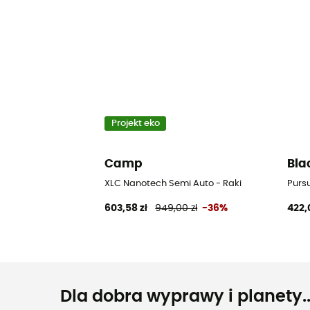
Projekt eko
Camp
Bla
XLC Nanotech Semi Auto - Raki
Pursu
603,58 zł
949,00 zł
-36%
422,
Dla dobra wyprawy i planety..