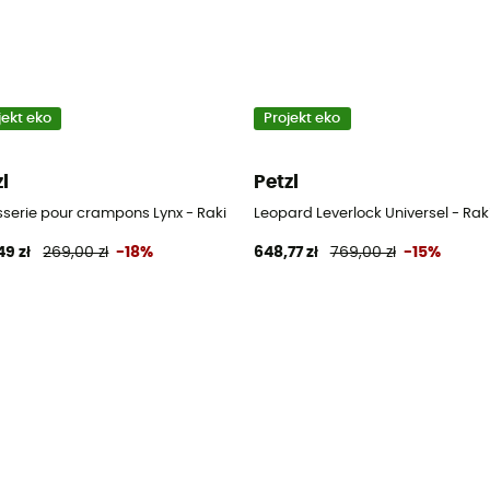
jekt eko
Projekt eko
zl
Petzl
isserie pour crampons Lynx - Raki
Leopard Leverlock Universel - Rak
49 zł
269,00 zł
-18%
648,77 zł
769,00 zł
-15%