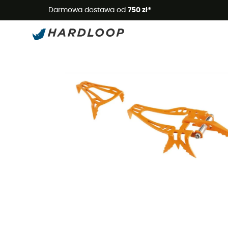
Letnie
Darmowa dostawa od
750 zł*