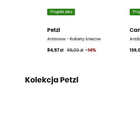
Projekt eko
Pro
Petzl
Ca
Antisnow - Rakiety śnieżne
Antib
84,57 zł
99,00 zł
-14%
139,0
Kolekcja Petzl