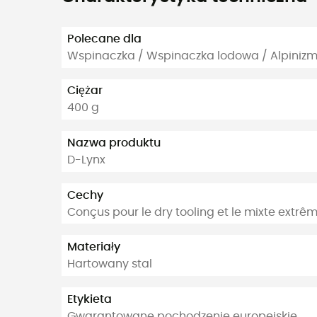
Polecane dla
Wspinaczka / Wspinaczka lodowa / Alpiniz
Ciężar
400 g
Nazwa produktu
D-Lynx
Cechy
Conçus pour le dry tooling et le mixte extrê
Materiały
Hartowany stal
Etykieta
Gwarantowane pochodzenie europejskie