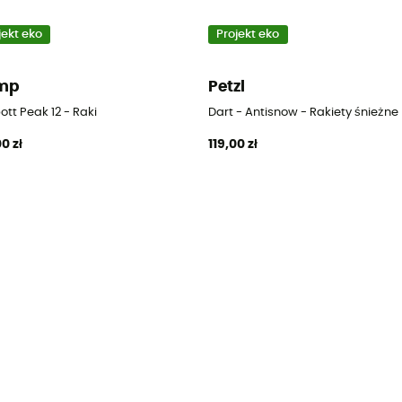
jekt eko
Projekt eko
mp
Petzl
ott Peak 12 - Raki
Dart - Antisnow - Rakiety śnieżne
0 zł
119,00 zł