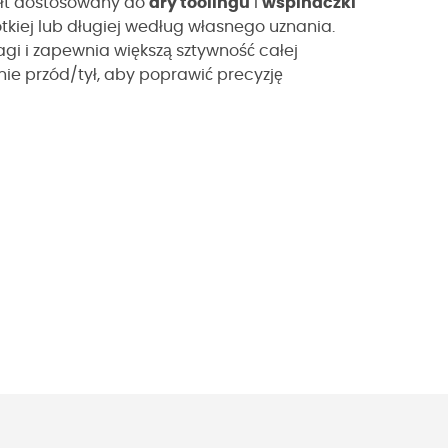
tałt dostosowany do
dry toolingu
i
wspinaczki
ótkiej lub długiej według własnego uznania.
i i zapewnia większą sztywność całej
ie przód/tył, aby poprawić precyzję