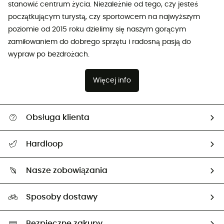
stanowić centrum życia. Niezależnie od tego, czy jesteś
początkującym turystą, czy sportowcem na najwyższym
poziomie od 2015 roku dzielimy się naszym gorącym
zamiłowaniem do dobrego sprzętu i radosną pasją do
wypraw po bezdrożach.
Więcej info
Obsługa klienta
Pomoc i kontakt
Hardloop
Śledzenie przesyłki
O nas
Zwrot artykułów i zwrot środków
Nasze zobowiązania
HardGuides
Przewodnik po rozmiarach
Nasz ślad węglowy
Ambasadorzy
Sposoby dostawy
Neutralność węglowa
Wybrane produkty eko
Bezpieczne zakupy