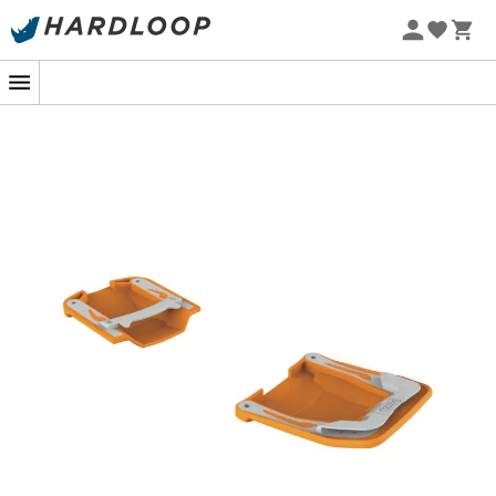
Letnie promocje 🔥 -5% DODATKOWO przy zakupie 2
Rab
Scarpa
produktów*, kod Summer5
La Sportiva
Vaude
Projekt eko
Lowa
Mammut
Altra
Julbo
Millet
New Balance
Moon Boot
Hanwag
Helly Hansen
Birkenstock
Barbour
Petzl
Popularne kategorie w działach odzież i
obuwie
Kurtki puchowe damskie
Bluzy polarowe dziecięce
Kurtki zimowe damskie
Kalosze Aigle dziecięce
Bluzy polarowe damskie
Kurtki