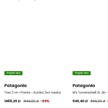
Projekt eko
Projekt eko
Patagonia
Patagonia
Tres 3-in-1 Parka - Kurtka 3w1 męska
M's Torrentshell 3L Jk
1466,29 zł
3149,00 zł
-53%
649,40 zł
899,00 zł