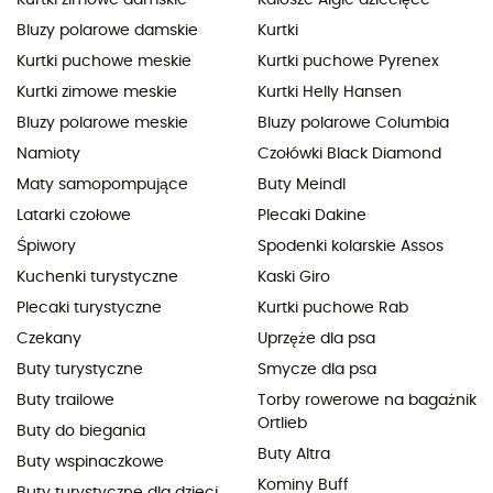
Bluzy polarowe damskie
Kurtki
Kurtki puchowe meskie
Kurtki puchowe Pyrenex
Kurtki zimowe meskie
Kurtki Helly Hansen
Bluzy polarowe meskie
Bluzy polarowe Columbia
Namioty
Czołówki Black Diamond
Maty samopompujące
Buty Meindl
Latarki czołowe
Plecaki Dakine
Śpiwory
Spodenki kolarskie Assos
Kuchenki turystyczne
Kaski Giro
Plecaki turystyczne
Kurtki puchowe Rab
Czekany
Uprzęże dla psa
Buty turystyczne
Smycze dla psa
Buty trailowe
Torby rowerowe na bagażnik
Ortlieb
Buty do biegania
Buty Altra
Buty wspinaczkowe
Kominy Buff
Buty turystyczne dla dzieci