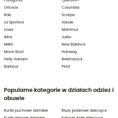
Patagonia
Fjällräven
Ortovox
Columbia
Rab
Scarpa
La Sportiva
Vaude
Lowa
Mammut
Altra
Julbo
Millet
New Balance
Moon Boot
Hanwag
Helly Hansen
Birkenstock
Barbour
Petzl
Popularne kategorie w działach odzież i
obuwie
Kurtki puchowe damskie
Bluzy polarowe dziecięce
Kurtki zimowe damskie
Kalosze Aigle dziecięce