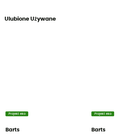
Ulubione Używane
Projekt eko
Projekt eko
Barts
Barts