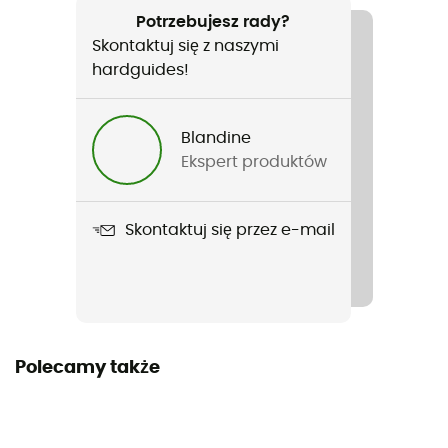
Narciarstwo zjazdowe / Codzienny użytek / Narty
Potrzebujesz rady?
freeride
Skontaktuj się z naszymi
hardguides!
Rodzaj
Mężczyźni / Kobiety
Blandine
Ekspert produktów
Ciężar
48 g
Skontaktuj się przez e-mail
Nazwa produktu
Micro D Fleece Gaiter
Etykieta
Z recyklingu
Polecamy także
Ochrona termiczna
Tak