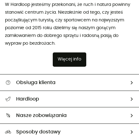
W Hardloop jesteśmy przekonani, że ruch i natura powinny
stanowić centrum życia. Niezależnie od tego, czy jesteś
początkującym turystą, czy sportowcem na najwyższym
poziomie od 2015 roku dzielimy się naszym gorącym
zamiłowaniem do dobrego sprzętu i radosną pasją do
wypraw po bezdrożach.
Więcej info
Obsługa klienta
Pomoc i kontakt
Hardloop
Śledzenie przesyłki
O nas
Zwrot artykułów i zwrot środków
Nasze zobowiązania
HardGuides
Przewodnik po rozmiarach
Nasz ślad węglowy
Ambasadorzy
Sposoby dostawy
Neutralność węglowa