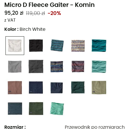
Micro D Fleece Gaiter - Komin
95,20 zł
119,00 zł
-20%
z VAT
Kolor
:
Birch White
Kiedy temperatury spadają, a twoje kończyny sztywnieją,
wybierz
miękkość
i
ciepło
komina Micro D Fleece
Gaiter od Patagonia!
Wykonany z
dwuwarstwowego polaru
z mikrowłókien
poliestrowych (w 85% z recyklingu),
zatrzymuje ciepło
ciała
, jednocześnie
odprowadzając wilgoć
, chroniąc
przed zimnem i wiatrem.
Dla optymalnego komfortu, jego tkany w tubę materiał
eliminuje podrażnienia spowodowane tarciem szwów
.
Rozmiar
:
Przewodnik po rozmiarach