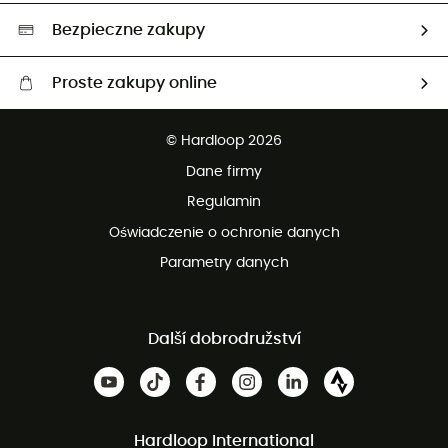
Wybrane produkty eko
Bezpieczne zakupy
Proste zakupy online
Darmowa dostawa od 750 zł
© Hardloop 2026
100 dni na bezpłatny zwrot
Dane firmy
obsługi klienta
Regulamin
Oświadczenie o ochronie danych
Parametry danych
Další dobrodružství
Hardloop International