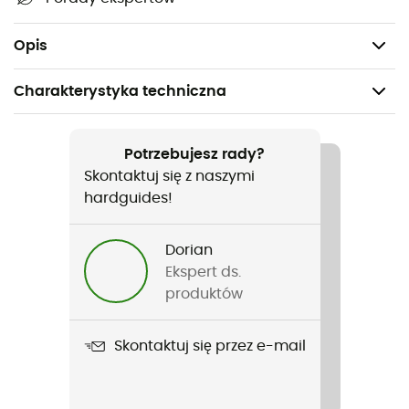
Wartość energetyczna (na produkt): 671 kcal
Wartość energetyczna na 100 g: 373 kcal
Opis
Charakterystyka techniczna
Polecane dla
Trekking / Kemping
Potrzebujesz rady?
Skontaktuj się z naszymi
Ciężar
hardguides!
180 g
Dorian
Nazwa produktu
Ekspert ds.
Pâtes bolognaises au soja
produktów
Skontaktuj się przez e-mail